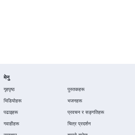
मेनु
गृहपृष्ठ
पुस्तकहरू
भिडियोहरू
भजनहरू
पढाइहरू
प्रवचन र सङ्गतिहरू
गवाहीहरू
चित्र प्रदर्शन
समाचार
हाम्रो बारेमा