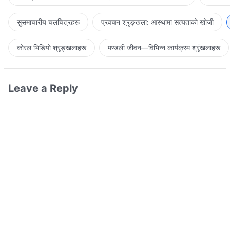
सुसमाचारीय चलचित्रहरू
प्रवचन श्रृङ्खला: आस्थामा सत्यताको खोजी
कोरल भिडियो श्रृङ्खलाहरू
मण्डली जीवन—विभिन्‍न कार्यक्रम श्रृंखलाहरू
Leave a Reply