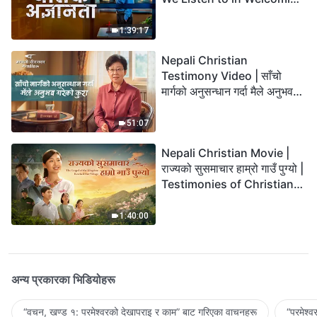
the Lord's Return?
1:39:17
Nepali Christian
Testimony Video | साँचो
मार्गको अनुसन्धान गर्दा मैले अनुभव
गरेको कुरा
51:07
Nepali Christian Movie |
राज्यको सुसमाचार हाम्रो गाउँ पुग्यो |
Testimonies of Christians
Welcoming the Lord's
Return
1:40:00
अन्य प्रकारका भिडियोहरू
“वचन, खण्ड १: परमेश्‍वरको देखापराइ र काम” बाट गरिएका वाचनहरू
“परमेश्