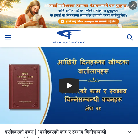
परमेश्‍वरको वचन | “परमेश्‍वरको काम र स्वभाव चिन्‍नेसम्बन्धी