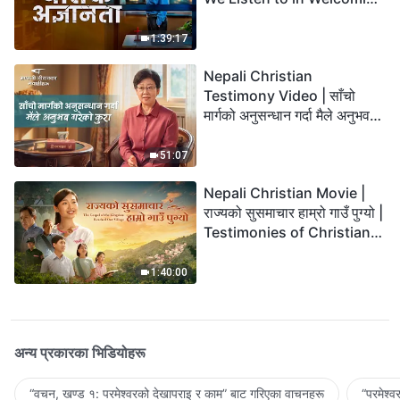
the Lord's Return?
1:39:17
Nepali Christian
Testimony Video | साँचो
मार्गको अनुसन्धान गर्दा मैले अनुभव
गरेको कुरा
51:07
Nepali Christian Movie |
राज्यको सुसमाचार हाम्रो गाउँ पुग्यो |
Testimonies of Christians
Welcoming the Lord's
Return
1:40:00
अन्य प्रकारका भिडियोहरू
“वचन, खण्ड १: परमेश्‍वरको देखापराइ र काम” बाट गरिएका वाचनहरू
“परमेश्