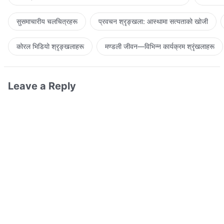
सुसमाचारीय चलचित्रहरू
प्रवचन श्रृङ्खला: आस्थामा सत्यताको खोजी
कोरल भिडियो श्रृङ्खलाहरू
मण्डली जीवन—विभिन्‍न कार्यक्रम श्रृंखलाहरू
Leave a Reply