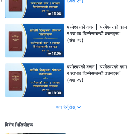
(अंश २१)
15:08
परमेश्‍वरको वचन | “परमेश्‍वरको काम
र स्वभाव चिन्‍नेसम्बन्धी वचनहरू”
(अंश २२)
18:06
परमेश्‍वरको वचन | “परमेश्‍वरको काम
र स्वभाव चिन्‍नेसम्बन्धी वचनहरू”
(अंश २४)
18:30
थप हेर्नुहोस्
विशेष भिडियोहरू