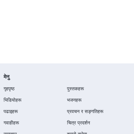
मेनु
गृहपृष्ठ
पुस्तकहरू
भिडियोहरू
भजनहरू
पढाइहरू
प्रवचन र सङ्गतिहरू
गवाहीहरू
चित्र प्रदर्शन
समाचार
हाम्रो बारेमा