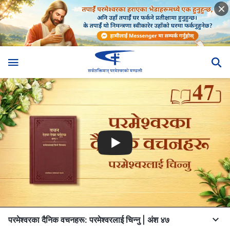
परमेश्‍वरका दैनिक वचनहरू: परमेश्‍वरलाई चिन्‍नु | अंश ४७