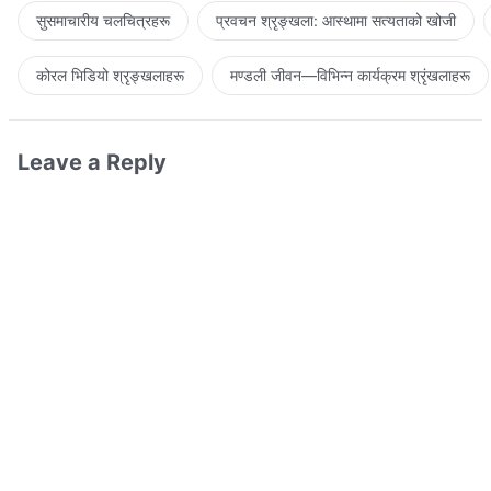
सुसमाचारीय चलचित्रहरू
प्रवचन श्रृङ्खला: आस्थामा सत्यताको खोजी
कोरल भिडियो श्रृङ्खलाहरू
मण्डली जीवन—विभिन्‍न कार्यक्रम श्रृंखलाहरू
Leave a Reply