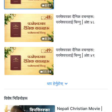
8:07
परमेश्‍वरका दैनिक वचनहरू:
परमेश्‍वरलाई चिन्‍नु | अंश ४८
8:36
परमेश्‍वरका दैनिक वचनहरू:
परमेश्‍वरलाई चिन्‍नु | अंश ४९
11:54
थप हेर्नुहोस्
विशेष भिडियोहरू
Nepali Christian Movie |