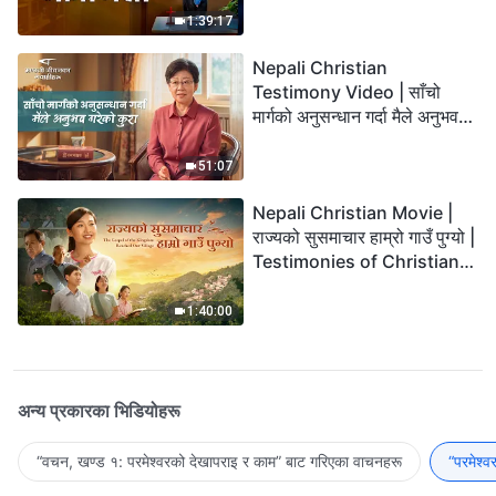
1:39:17
Nepali Christian
Testimony Video | साँचो
मार्गको अनुसन्धान गर्दा मैले अनुभव
गरेको कुरा
51:07
Nepali Christian Movie |
राज्यको सुसमाचार हाम्रो गाउँ पुग्यो |
Testimonies of Christians
Welcoming the Lord's
Return
1:40:00
अन्य प्रकारका भिडियोहरू
“वचन, खण्ड १: परमेश्‍वरको देखापराइ र काम” बाट गरिएका वाचनहरू
“परमेश्