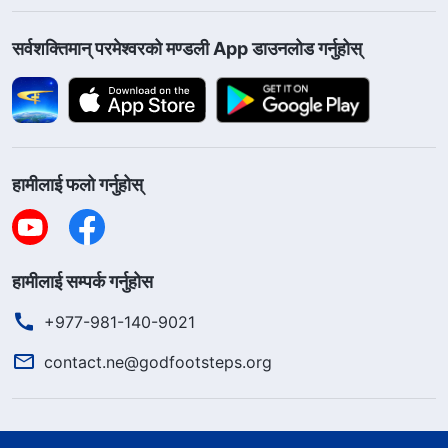
सर्वशक्तिमान्‌ परमेश्‍वरको मण्डली App डाउनलोड गर्नुहोस्
हामीलाई फलो गर्नुहोस्
हामीलाई सम्पर्क गर्नुहोस
+977-981-140-9021
contact.ne@godfootsteps.org