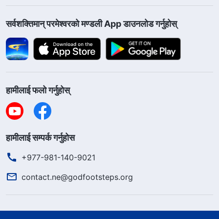
सर्वशक्तिमान्‌ परमेश्‍वरको मण्डली App डाउनलोड गर्नुहोस्
हामीलाई फलो गर्नुहोस्
हामीलाई सम्पर्क गर्नुहोस
+977-981-140-9021
contact.ne@godfootsteps.org