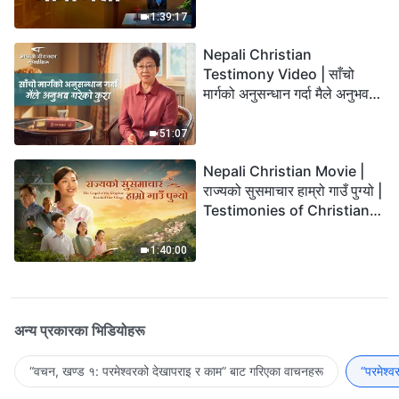
1:39:17
Nepali Christian
Testimony Video | साँचो
मार्गको अनुसन्धान गर्दा मैले अनुभव
गरेको कुरा
51:07
Nepali Christian Movie |
राज्यको सुसमाचार हाम्रो गाउँ पुग्यो |
Testimonies of Christians
Welcoming the Lord's
Return
1:40:00
अन्य प्रकारका भिडियोहरू
“वचन, खण्ड १: परमेश्‍वरको देखापराइ र काम” बाट गरिएका वाचनहरू
“परमेश्