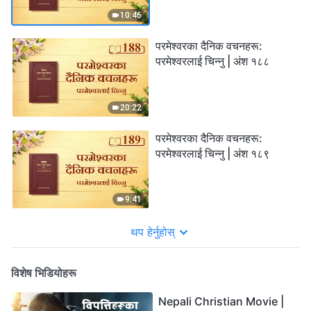
10:46
परमेश्‍वरका दैनिक वचनहरू:
परमेश्‍वरलाई चिन्‍नु | अंश १८८
20:22
परमेश्‍वरका दैनिक वचनहरू:
परमेश्‍वरलाई चिन्‍नु | अंश १८९
9:41
थप हेर्नुहोस्
विशेष भिडियोहरू
Nepali Christian Movie |