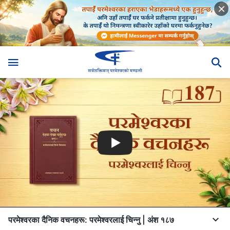
परमेश्‍वरका दैनिक वचनहरू: परमेश्‍वरलाई चिन्‍नु | अंश १८७