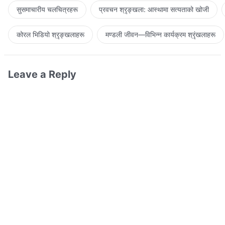
सुसमाचारीय चलचित्रहरू
प्रवचन श्रृङ्खला: आस्थामा सत्यताको खोजी
कोरल भिडियो श्रृङ्खलाहरू
मण्डली जीवन—विभिन्‍न कार्यक्रम श्रृंखलाहरू
Leave a Reply