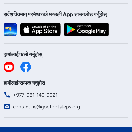
सर्वशक्तिमान्‌ परमेश्‍वरको मण्डली App डाउनलोड गर्नुहोस्
हामीलाई फलो गर्नुहोस्
हामीलाई सम्पर्क गर्नुहोस
+977-981-140-9021
contact.ne@godfootsteps.org