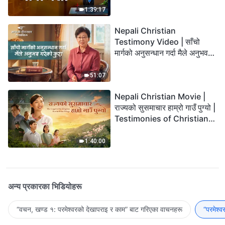
1:39:17
Nepali Christian
Testimony Video | साँचो
मार्गको अनुसन्धान गर्दा मैले अनुभव
गरेको कुरा
51:07
Nepali Christian Movie |
राज्यको सुसमाचार हाम्रो गाउँ पुग्यो |
Testimonies of Christians
Welcoming the Lord's
Return
1:40:00
अन्य प्रकारका भिडियोहरू
“वचन, खण्ड १: परमेश्‍वरको देखापराइ र काम” बाट गरिएका वाचनहरू
“परमेश्