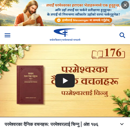
परमेश्‍वरका दैनिक वचनहरू: परमेश्‍वरलाई चिन्‍नु | अंश १७६