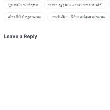
सुसमाचारीय चलचित्रहरू
प्रवचन श्रृङ्खला: आस्थामा सत्यताको खोजी
कोरल भिडियो श्रृङ्खलाहरू
मण्डली जीवन—विभिन्‍न कार्यक्रम श्रृंखलाहरू
Leave a Reply