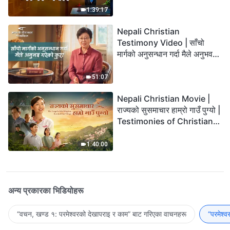
1:39:17
Nepali Christian
Testimony Video | साँचो
मार्गको अनुसन्धान गर्दा मैले अनुभव
गरेको कुरा
51:07
Nepali Christian Movie |
राज्यको सुसमाचार हाम्रो गाउँ पुग्यो |
Testimonies of Christians
Welcoming the Lord's
Return
1:40:00
अन्य प्रकारका भिडियोहरू
“वचन, खण्ड १: परमेश्‍वरको देखापराइ र काम” बाट गरिएका वाचनहरू
“परमेश्