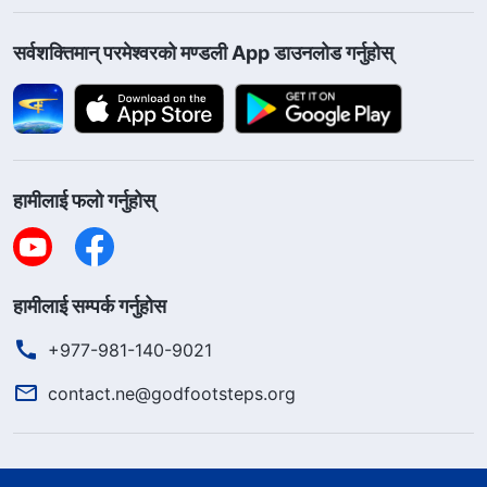
सर्वशक्तिमान्‌ परमेश्‍वरको मण्डली App डाउनलोड गर्नुहोस्
हामीलाई फलो गर्नुहोस्
हामीलाई सम्पर्क गर्नुहोस
+977-981-140-9021
contact.ne@godfootsteps.org