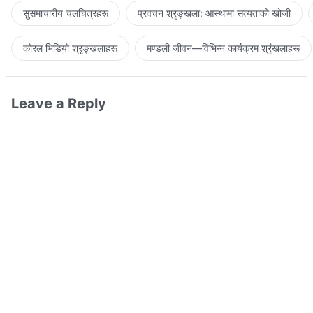
सुसमाचारीय चलचित्रहरू
प्रवचन श्रृङ्खला: आस्थामा सत्यताको खोजी
कोरल भिडियो श्रृङ्खलाहरू
मण्डली जीवन—विभिन्‍न कार्यक्रम श्रृंखलाहरू
Leave a Reply