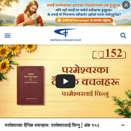
परमेश्‍वरका दैनिक वचनहरू: परमेश्‍वरलाई चिन्‍नु | अंश १५२