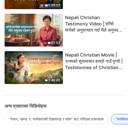
1:39:17
Nepali Christian
Testimony Video | साँचो
मार्गको अनुसन्धान गर्दा मैले अनुभव
गरेको कुरा
51:07
Nepali Christian Movie |
राज्यको सुसमाचार हाम्रो गाउँ पुग्यो |
Testimonies of Christians
Welcoming the Lord's
Return
1:40:00
अन्य प्रकारका भिडियोहरू
“वचन, खण्ड १: परमेश्‍वरको देखापराइ र काम” बाट गरिएका वाचनहरू
“परमेश्