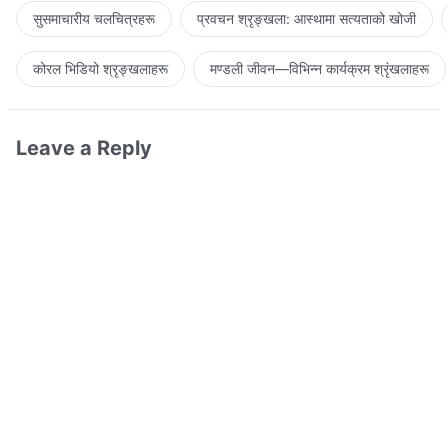
सुसमाचारीय चलचित्रहरू
प्रवचन श्रृङ्खला: आस्थामा सत्यताको खोजी
कोरल भिडियो श्रृङ्खलाहरू
मण्डली जीवन—विभिन्‍न कार्यक्रम श्रृंखलाहरू
Leave a Reply