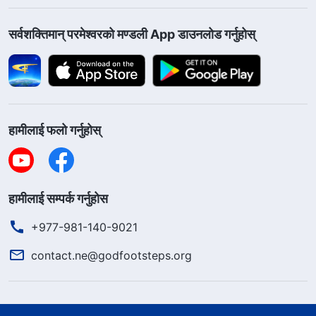
सर्वशक्तिमान्‌ परमेश्‍वरको मण्डली App डाउनलोड गर्नुहोस्
हामीलाई फलो गर्नुहोस्
हामीलाई सम्पर्क गर्नुहोस
+977-981-140-9021
contact.ne@godfootsteps.org