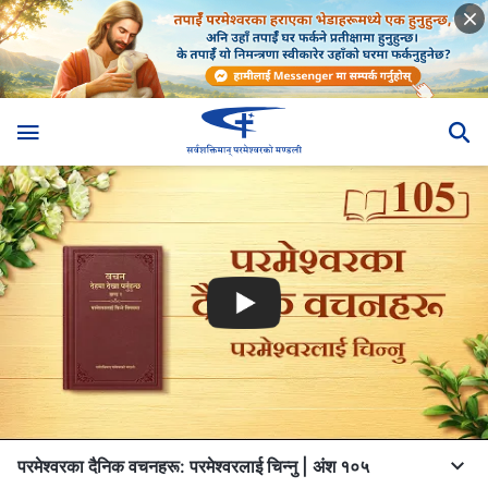
परमेश्‍वरका दैनिक वचनहरू: परमेश्‍वरलाई चिन्‍नु | अंश १०५