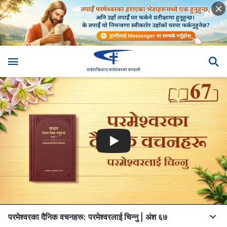
परमेश्‍वरका दैनिक वचनहरू: परमेश्‍वरलाई चिन्‍नु | अंश ६७