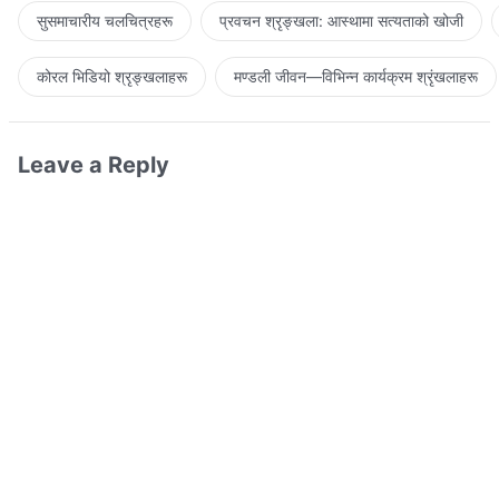
सुसमाचारीय चलचित्रहरू
प्रवचन श्रृङ्खला: आस्थामा सत्यताको खोजी
कोरल भिडियो श्रृङ्खलाहरू
मण्डली जीवन—विभिन्‍न कार्यक्रम श्रृंखलाहरू
Leave a Reply