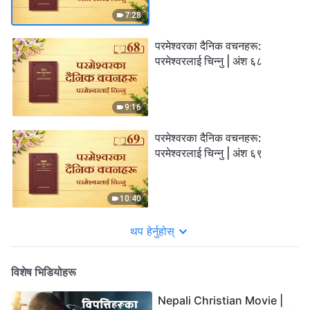
7:28
परमेश्‍वरका दैनिक वचनहरू:
परमेश्‍वरलाई चिन्‍नु | अंश ६८
9:16
परमेश्‍वरका दैनिक वचनहरू:
परमेश्‍वरलाई चिन्‍नु | अंश ६९
10:40
थप हेर्नुहोस्
विशेष भिडियोहरू
Nepali Christian Movie |