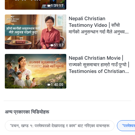
1:39:17
Nepali Christian
Testimony Video | साँचो
मार्गको अनुसन्धान गर्दा मैले अनुभव
गरेको कुरा
51:07
Nepali Christian Movie |
राज्यको सुसमाचार हाम्रो गाउँ पुग्यो |
Testimonies of Christians
Welcoming the Lord's
Return
1:40:00
अन्य प्रकारका भिडियोहरू
“वचन, खण्ड १: परमेश्‍वरको देखापराइ र काम” बाट गरिएका वाचनहरू
“परमेश्