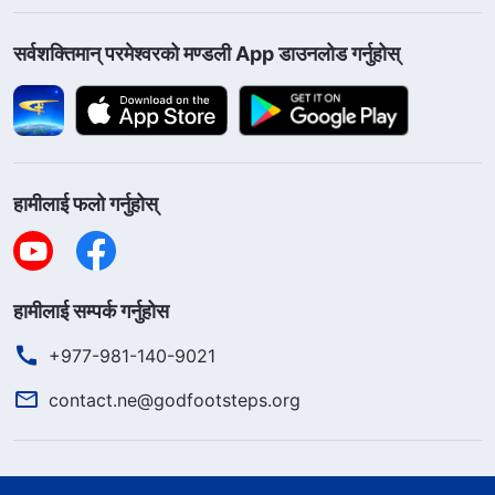
सर्वशक्तिमान्‌ परमेश्‍वरको मण्डली App डाउनलोड गर्नुहोस्
हामीलाई फलो गर्नुहोस्
हामीलाई सम्पर्क गर्नुहोस
+977-981-140-9021
contact.ne@godfootsteps.org