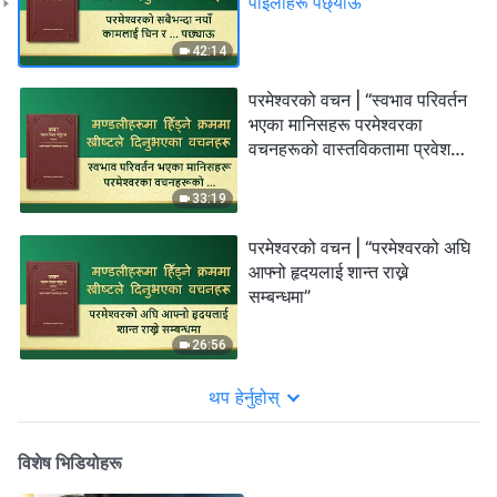
पाइलाहरू पछ्याऊ”
42:14
परमेश्‍वरको वचन | “स्वभाव परिवर्तन
भएका मानिसहरू परमेश्‍वरका
वचनहरूको वास्तविकतामा प्रवेश
गरेकाहरू हुन्”
33:19
परमेश्‍वरको वचन | “परमेश्‍वरको अघि
आफ्नो हृदयलाई शान्त राख्ने
सम्‍बन्धमा”
26:56
थप हेर्नुहोस्
विशेष भिडियोहरू