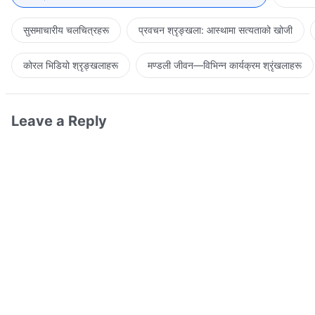
सुसमाचारीय चलचित्रहरू
प्रवचन श्रृङ्खला: आस्थामा सत्यताको खोजी
कोरल भिडियो श्रृङ्खलाहरू
मण्डली जीवन—विभिन्‍न कार्यक्रम श्रृंखलाहरू
Leave a Reply