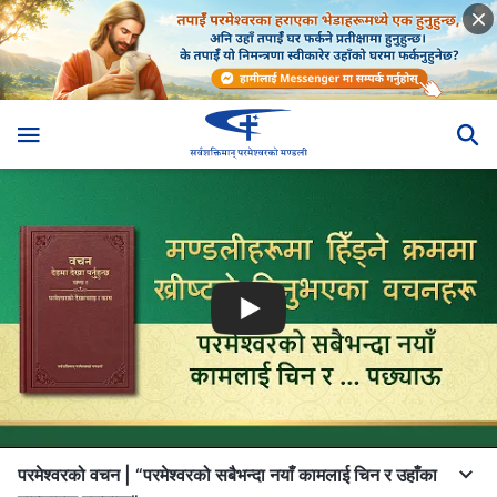
परमेश्‍वरको वचन | “परमेश्‍वरको सबैभन्दा नयाँ कामलाई चिन र उहाँका