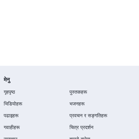
मेनु
गृहपृष्ठ
पुस्तकहरू
भिडियोहरू
भजनहरू
पढाइहरू
प्रवचन र सङ्गतिहरू
गवाहीहरू
चित्र प्रदर्शन
समाचार
हाम्रो बारेमा