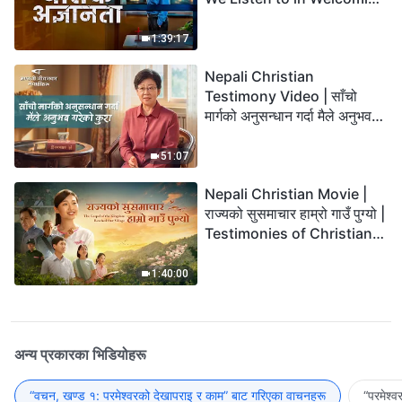
the Lord's Return?
1:39:17
Nepali Christian
Testimony Video | साँचो
मार्गको अनुसन्धान गर्दा मैले अनुभव
गरेको कुरा
51:07
Nepali Christian Movie |
राज्यको सुसमाचार हाम्रो गाउँ पुग्यो |
Testimonies of Christians
Welcoming the Lord's
Return
1:40:00
अन्य प्रकारका भिडियोहरू
“वचन, खण्ड १: परमेश्‍वरको देखापराइ र काम” बाट गरिएका वाचनहरू
“परमेश्