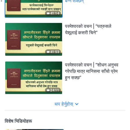
बन्‍न सक्छन्”
41:14
परमेश्‍वरको वचन | “पत्रुसले
येशूलाई कसरी चिने”
41:53
परमेश्‍वरको वचन | “शोधन अनुभव
गरेपछि मात्र मानिसमा साँचो प्रेम
हुन सक्छ”
24:11
थप हेर्नुहोस्
विशेष भिडियोहरू