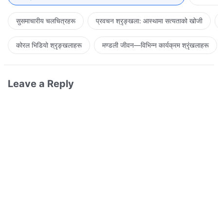
सुसमाचारीय चलचित्रहरू
प्रवचन श्रृङ्खला: आस्थामा सत्यताको खोजी
कोरल भिडियो श्रृङ्खलाहरू
मण्डली जीवन—विभिन्‍न कार्यक्रम श्रृंखलाहरू
Leave a Reply