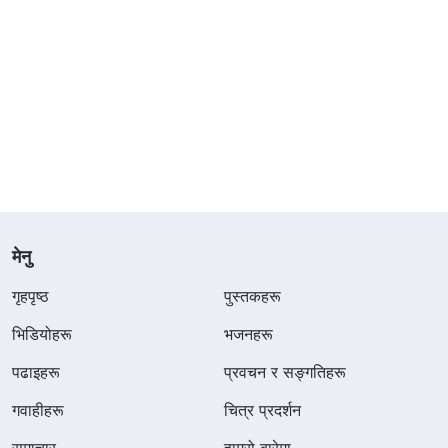
मेनु
गृहपृष्ठ
पुस्तकहरू
भिडियोहरू
भजनहरू
पढाइहरू
प्रवचन र सङ्गतिहरू
गवाहीहरू
चित्र प्रदर्शन
समाचार
हाम्रो बारेमा