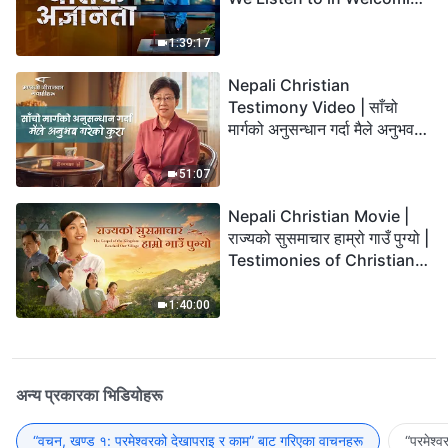
the Lord's Return?
1:39:17
Nepali Christian
Testimony Video | साँचो
मार्गको अनुसन्धान गर्दा मैले अनुभव
गरेको कुरा
51:07
Nepali Christian Movie |
राज्यको सुसमाचार हाम्रो गाउँ पुग्यो |
Testimonies of Christians
Welcoming the Lord's
Return
1:40:00
अन्य प्रकारका भिडियोहरू
“वचन, खण्ड १: परमेश्‍वरको देखापराइ र काम” बाट गरिएका वाचनहरू
“परमेश्