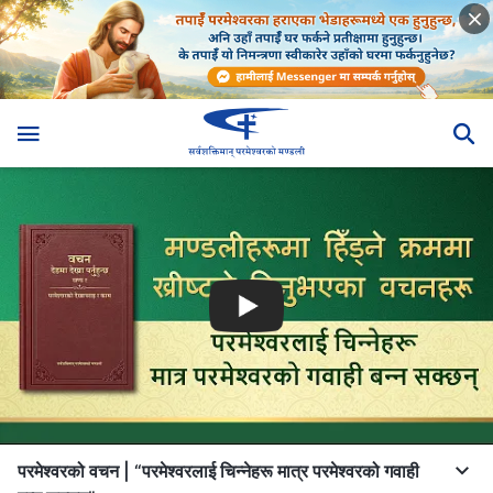
परमेश्‍वरको वचन | “परमेश्‍वरलाई चिन्‍नेहरू मात्र परमेश्‍वरको गवाही