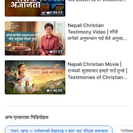
the Lord's Return?
1:39:17
Nepali Christian
Testimony Video | साँचो
मार्गको अनुसन्धान गर्दा मैले अनुभव
गरेको कुरा
51:07
Nepali Christian Movie |
राज्यको सुसमाचार हाम्रो गाउँ पुग्यो |
Testimonies of Christians
Welcoming the Lord's
Return
1:40:00
अन्य प्रकारका भिडियोहरू
“वचन, खण्ड १: परमेश्‍वरको देखापराइ र काम” बाट गरिएका वाचनहरू
“परमेश्