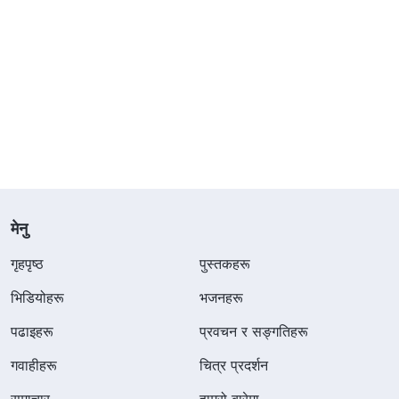
मेनु
गृहपृष्ठ
पुस्तकहरू
भिडियोहरू
भजनहरू
पढाइहरू
प्रवचन र सङ्गतिहरू
गवाहीहरू
चित्र प्रदर्शन
समाचार
हाम्रो बारेमा