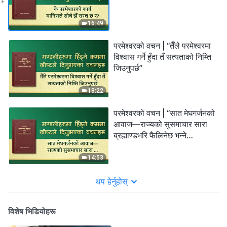
16:49
परमेश्‍वरको वचन | “तैँले परमेश्‍वरमा
विश्‍वास गर्ने हुँदा तँ सत्यताको निम्ति
जिउनुपर्छ”
18:22
परमेश्‍वरको वचन | “सात मेघगर्जनको
आवाज—राज्यको सुसमाचार सारा
ब्रह्माण्डभरि फैलिनेछ भन्‍ने
अगमवाणी”
14:53
थप हेर्नुहोस्
विशेष भिडियोहरू