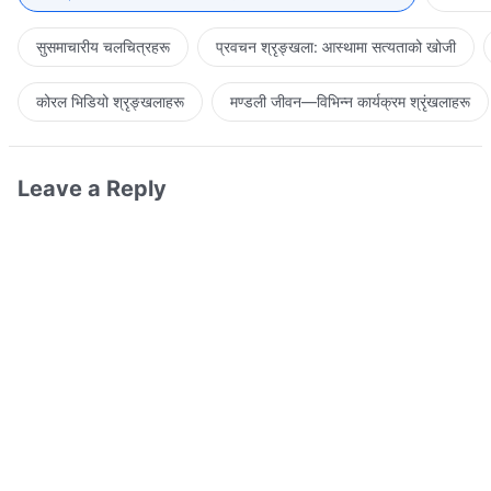
सुसमाचारीय चलचित्रहरू
प्रवचन श्रृङ्खला: आस्थामा सत्यताको खोजी
कोरल भिडियो श्रृङ्खलाहरू
मण्डली जीवन—विभिन्‍न कार्यक्रम श्रृंखलाहरू
Leave a Reply