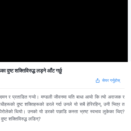
्ट शक्तिविरुद्ध लड्ने आँट गर्छु
सेयर गर्नुहोस्
ाई दमन र प्रताडित गऱ्यो। मण्डली जीवनमा यति बाधा आयो कि त्यो अराजक र
धीहरूको दुष्ट शक्तिहरूको डरले गर्दा उनले यो सबै हेरिरहिन्, उनी भित्र त
े पिरोलेको थियो। उनको यो डरको पछाडि कस्ता भ्रष्ट स्वभाव लुकेका थिए?
ुष्ट शक्तिविरुद्ध लडिन्?