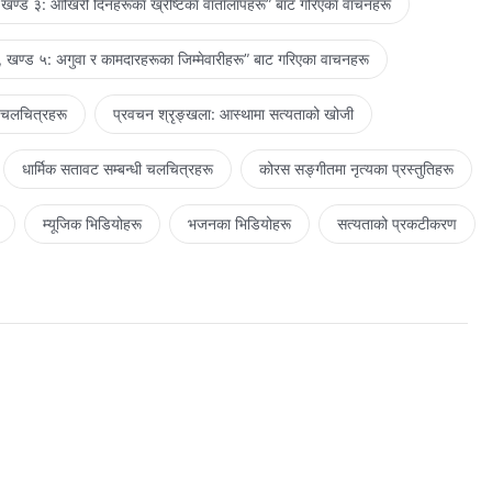
खण्ड ३: आखिरी दिनहरूका ख्रीष्टका वार्तालापहरू” बाट गरिएका वाचनहरू
 खण्ड ५: अगुवा र कामदारहरूका जिम्‍मेवारीहरू” बाट गरिएका वाचनहरू
 चलचित्रहरू
प्रवचन श्रृङ्खला: आस्थामा सत्यताको खोजी
धार्मिक सतावट सम्‍बन्धी चलचित्रहरू
कोरस सङ्गीतमा नृत्यका प्रस्तुतिहरू
म्यूजिक भिडियोहरू
भजनका भिडियोहरू
सत्यताको प्रकटीकरण