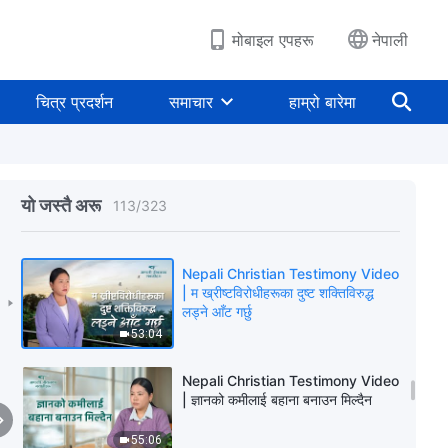
58:23
मोबाइल एपहरू
नेपाली
Nepali Christian Testimony Video
| परमेश्‍वरका वचनले मलाई जीवनको दिशा
देखाए
चित्र प्रदर्शन
समाचार
हाम्रो बारेमा
50:42
Nepali Christian Testimony Video
| मेरो परिवारको विनाशको कारण को हो?
यो जस्तै अरू
113
/
323
55:28
Nepali Christian Testimony Video
| म ख्रीष्टविरोधीहरूका दुष्ट शक्तिविरुद्ध
लड्ने आँट गर्छु
53:04
Nepali Christian Testimony Video
| ज्ञानको कमीलाई बहाना बनाउन मिल्दैन
55:06