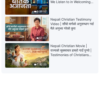
We Listen to in Welcoming
| के मिलनसारी असल मानवताको उपयुक्त
the Lord's Return?
मापदण्ड हो?
1:39:17
34:00
Nepali Christian Testimony
Nepali Christian Testimony Video
Video | साँचो मार्गको अनुसन्धान गर्दा
| एक पाष्टरलाई प्रचार गरेको कथा
मैले अनुभव गरेको कुरा
43:15
51:07
Nepali Christian Movie |
Nepali Christian Testimony Video
राज्यको सुसमाचार हाम्रो गाउँ पुग्यो |
| एउटा गलत रिपोर्ट
Testimonies of Christians
Welcoming the Lord's
40:05
Return
1:40:00
Nepali Christian Testimony Video
| हामीले अरूलाई हेर्ने एकमात्र आधार
परमेश्‍वरका वचनहरू हुन्
41:30
Nepali Christian Testimony Video
| बुझेको बहाना गर्दा म बरबाद भएँ