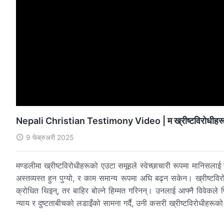
Nepali Christian Testimony Video | म ख्रीष्टविरोधीहरूका दुष
9 फेब्रुअरी 2025
मण्डलीमा ख्रीष्टविरोधीहरूको एउटा समूहले स्वेच्छाचारी रूपमा मानिसल
अस्तव्यस्त हुन पुग्यो, र काम समान्य रूपमा अघि बढ्न सकेन। ख्रीष्टविरो
क्रोधित थिइन्, तर बाहिर बोल्ने हिम्मत गरिनन्। उनलाई आफ्नै विवेकल
न्याय र दुष्टताबीचको लडाइँको सामना गर्दै, उनी कसरी ख्रीष्टविरोधीहरूको द