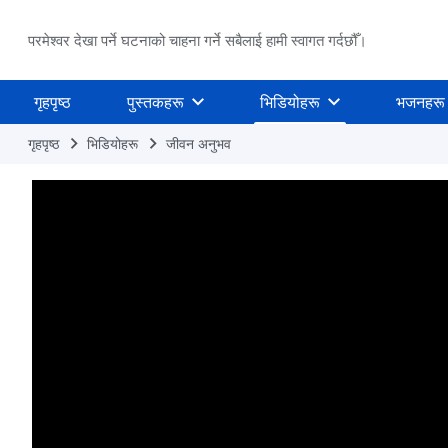
परमेश्वर देखा पर्ने घटनाको चाहना गर्ने सबैलाई हामी स्वागत गर्दछौँ।
गृहपृष्ठ
पुस्तकहरू
भिडियोहरू
भजनहरू
गृहपृष्ठ
भिडियोहरू
जीवन अनुभव