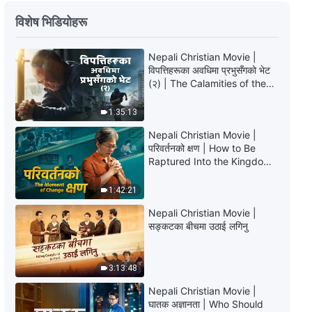
Nepali Christian Testimony Video
विशेष भिडियोहरू
| गल्ती गर्नेबारे म किन चिन्ता गर्छु?
34:17
Nepali Christian Movie |
विपत्तिहरूका अवधिमा प्रभुसँगको भेट
(२) | The Calamities of the
Nepali Christian Testimony Video
Last Days Arrive. How Can
| अरूको समस्या खुलासा गर्न म किन डराउँछु
We Enter the Kingdom of
1:35:13
God?
38:36
Nepali Christian Movie |
परिवर्तनको क्षण | How to Be
Nepali Christian Testimony Video
Raptured Into the Kingdom
| अरूलाई सिकाउँदा म किन सबै कुरा
of Heaven
बताउँदिनँ?
1:42:21
39:04
Nepali Christian Movie |
सङ्कटका बीचमा उठाई लगिनु
Nepali Christian Testimony Video
| एन्जेलको कथा
3:13:48
52:21
Nepali Christian Movie |
घातक अज्ञानता | Who Should
Nepali Christian Testimony Video