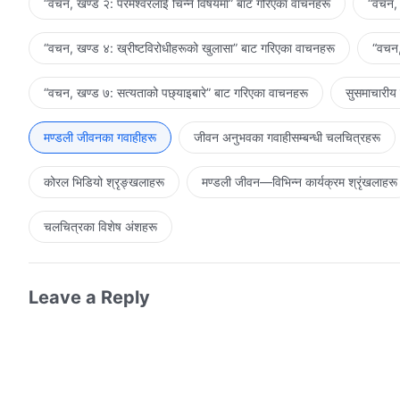
“वचन, खण्ड २: परमेश्‍वरलाई चिन्‍ने विषयमा” बाट गरिएका वाचनहरू
“वचन, 
“वचन, खण्ड ४: ख्रीष्टविरोधीहरूको खुलासा” बाट गरिएका वाचनहरू
“वचन,
“वचन, खण्ड ७: सत्यताको पछ्याइबारे” बाट गरिएका वाचनहरू
सुसमाचारीय
मण्डली जीवनका गवाहीहरू
जीवन अनुभवका गवाहीसम्‍बन्धी चलचित्रहरू
कोरल भिडियो श्रृङ्खलाहरू
मण्डली जीवन—विभिन्‍न कार्यक्रम श्रृंखलाहरू
चलचित्रका विशेष अंशहरू
Leave a Reply