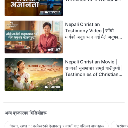
the Lord's Return?
1:39:17
Nepali Christian
Testimony Video | साँचो
मार्गको अनुसन्धान गर्दा मैले अनुभव
गरेको कुरा
51:07
Nepali Christian Movie |
राज्यको सुसमाचार हाम्रो गाउँ पुग्यो |
Testimonies of Christians
Welcoming the Lord's
Return
1:40:00
अन्य प्रकारका भिडियोहरू
“वचन, खण्ड १: परमेश्‍वरको देखापराइ र काम” बाट गरिएका वाचनहरू
“परमेश्