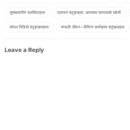
सुसमाचारीय चलचित्रहरू
प्रवचन श्रृङ्खला: आस्थामा सत्यताको खोजी
कोरल भिडियो श्रृङ्खलाहरू
मण्डली जीवन—विभिन्‍न कार्यक्रम श्रृंखलाहरू
Leave a Reply