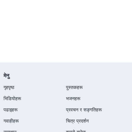
मेनु
गृहपृष्ठ
पुस्तकहरू
भिडियोहरू
भजनहरू
पढाइहरू
प्रवचन र सङ्गतिहरू
गवाहीहरू
चित्र प्रदर्शन
समाचार
हाम्रो बारेमा