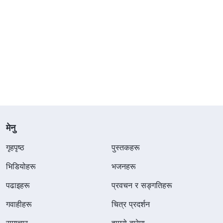
मेनु
गृहपृष्ठ
पुस्तकहरू
भिडियोहरू
भजनहरू
पढाइहरू
प्रवचन र सङ्गतिहरू
गवाहीहरू
चित्र प्रदर्शन
समाचार
हाम्रो बारेमा