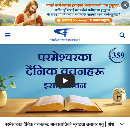
परमेश्‍वरका दैनिक वचनहरू: मानवजातिको भ्रष्टता उजागर गर्नु | अंश