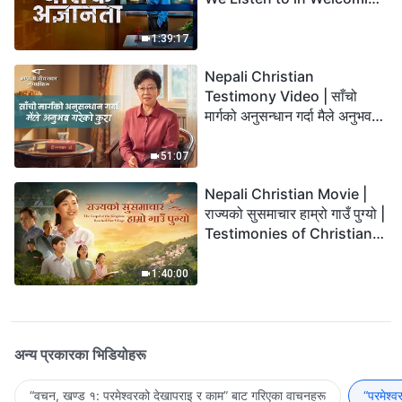
the Lord's Return?
1:39:17
Nepali Christian
Testimony Video | साँचो
मार्गको अनुसन्धान गर्दा मैले अनुभव
गरेको कुरा
51:07
Nepali Christian Movie |
राज्यको सुसमाचार हाम्रो गाउँ पुग्यो |
Testimonies of Christians
Welcoming the Lord's
Return
1:40:00
अन्य प्रकारका भिडियोहरू
“वचन, खण्ड १: परमेश्‍वरको देखापराइ र काम” बाट गरिएका वाचनहरू
“परमेश्