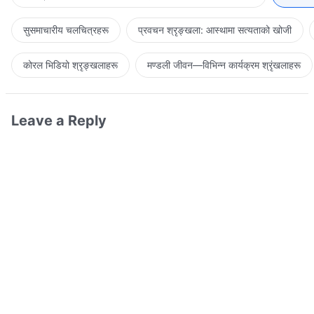
सुसमाचारीय चलचित्रहरू
प्रवचन श्रृङ्खला: आस्थामा सत्यताको खोजी
कोरल भिडियो श्रृङ्खलाहरू
मण्डली जीवन—विभिन्‍न कार्यक्रम श्रृंखलाहरू
Leave a Reply