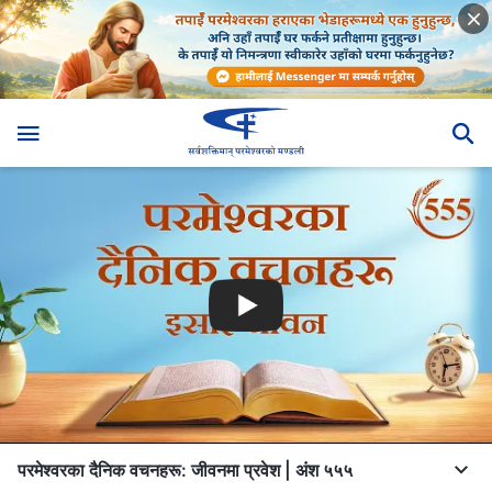
परमेश्‍वरका दैनिक वचनहरू: जीवनमा प्रवेश | अंश ५५५