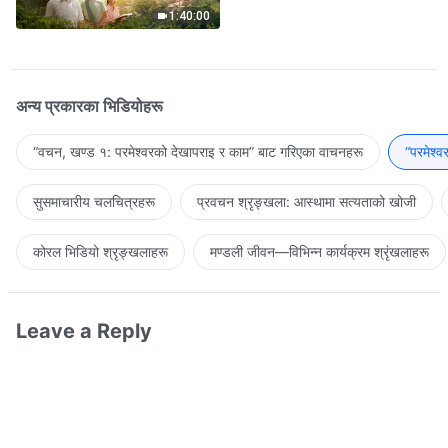
Return
1:40:00
अन्य प्रकारका भिडियोहरू
“वचन, खण्ड १: परमेश्‍वरको देखापराइ र काम” बाट गरिएका वाचनहरू
“परमेश्
सुसमाचारीय चलचित्रहरू
प्रवचन श्रृङ्खला: आस्थामा सत्यताको खोजी
कोरल भिडियो श्रृङ्खलाहरू
मण्डली जीवन—विभिन्‍न कार्यक्रम श्रृंखलाहरू
Leave a Reply