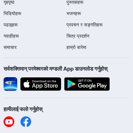
गृहपृष्ठ
पुस्तकहरू
भिडियोहरू
भजनहरू
पढाइहरू
प्रवचन र सङ्गतिहरू
गवाहीहरू
चित्र प्रदर्शन
समाचार
हाम्रो बारेमा
सर्वशक्तिमान्‌ परमेश्‍वरको मण्डली App डाउनलोड गर्नुहोस्
हामीलाई फलो गर्नुहोस्