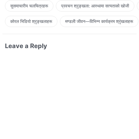
सुसमाचारीय चलचित्रहरू
प्रवचन श्रृङ्खला: आस्थामा सत्यताको खोजी
कोरल भिडियो श्रृङ्खलाहरू
मण्डली जीवन—विभिन्‍न कार्यक्रम श्रृंखलाहरू
Leave a Reply