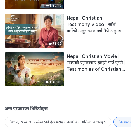
1:39:17
Nepali Christian
Testimony Video | साँचो
मार्गको अनुसन्धान गर्दा मैले अनुभव
गरेको कुरा
51:07
Nepali Christian Movie |
राज्यको सुसमाचार हाम्रो गाउँ पुग्यो |
Testimonies of Christians
Welcoming the Lord's
Return
1:40:00
अन्य प्रकारका भिडियोहरू
“वचन, खण्ड १: परमेश्‍वरको देखापराइ र काम” बाट गरिएका वाचनहरू
“परमेश्