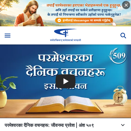
परमेश्‍वरका दैनिक वचनहरू: जीवनमा प्रवेश | अंश ५०९