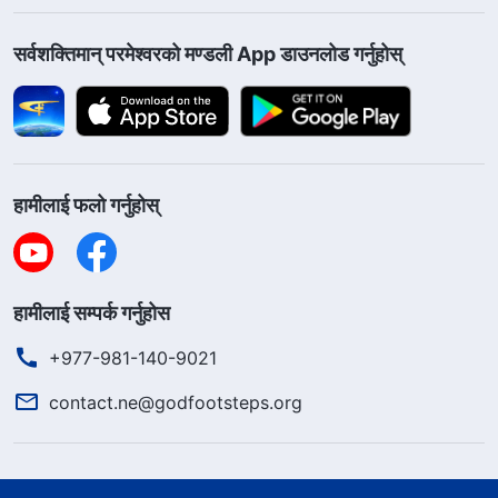
सर्वशक्तिमान्‌ परमेश्‍वरको मण्डली App डाउनलोड गर्नुहोस्
हामीलाई फलो गर्नुहोस्
हामीलाई सम्पर्क गर्नुहोस
+977-981-140-9021
contact.ne@godfootsteps.org