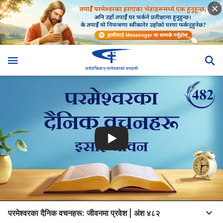
परमेश्‍वरका दैनिक वचनहरू: जीवनमा प्रवेश | अंश ४८२