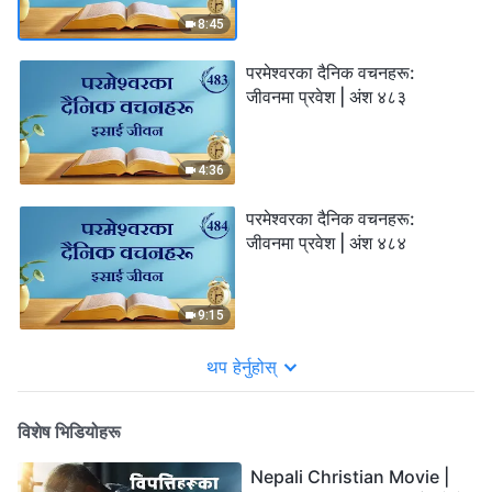
8:45
परमेश्‍वरका दैनिक वचनहरू:
जीवनमा प्रवेश | अंश ४८३
4:36
परमेश्‍वरका दैनिक वचनहरू:
जीवनमा प्रवेश | अंश ४८४
9:15
थप हेर्नुहोस्
विशेष भिडियोहरू
Nepali Christian Movie |