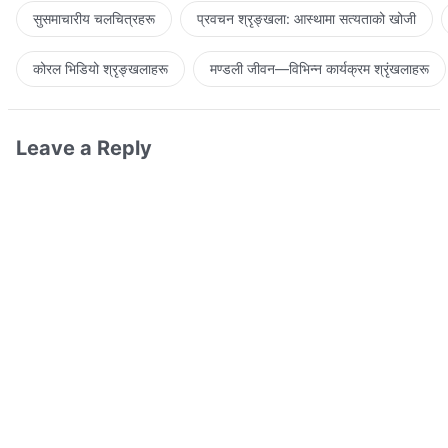
सुसमाचारीय चलचित्रहरू
प्रवचन श्रृङ्खला: आस्थामा सत्यताको खोजी
कोरल भिडियो श्रृङ्खलाहरू
मण्डली जीवन—विभिन्‍न कार्यक्रम श्रृंखलाहरू
Leave a Reply