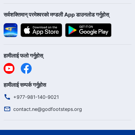
सर्वशक्तिमान्‌ परमेश्‍वरको मण्डली App डाउनलोड गर्नुहोस्
हामीलाई फलो गर्नुहोस्
हामीलाई सम्पर्क गर्नुहोस
+977-981-140-9021
contact.ne@godfootsteps.org