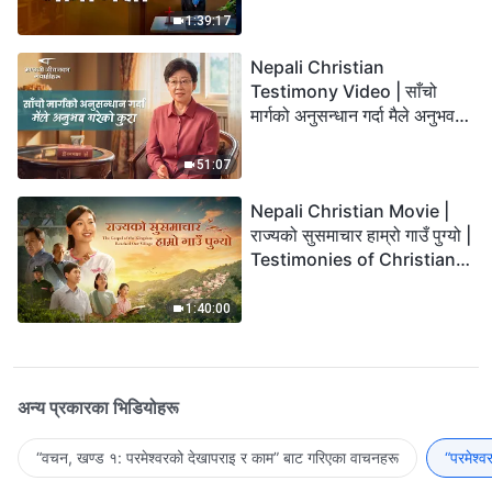
1:39:17
Nepali Christian
Testimony Video | साँचो
मार्गको अनुसन्धान गर्दा मैले अनुभव
गरेको कुरा
51:07
Nepali Christian Movie |
राज्यको सुसमाचार हाम्रो गाउँ पुग्यो |
Testimonies of Christians
Welcoming the Lord's
Return
1:40:00
अन्य प्रकारका भिडियोहरू
“वचन, खण्ड १: परमेश्‍वरको देखापराइ र काम” बाट गरिएका वाचनहरू
“परमेश्