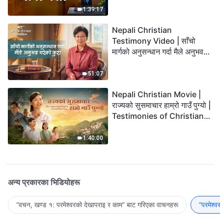
1:39:17
Nepali Christian
Testimony Video | साँचो
मार्गको अनुसन्धान गर्दा मैले अनुभव
गरेको कुरा
51:07
Nepali Christian Movie |
राज्यको सुसमाचार हाम्रो गाउँ पुग्यो |
Testimonies of Christians
Welcoming the Lord's
Return
1:40:00
अन्य प्रकारका भिडियोहरू
“वचन, खण्ड १: परमेश्‍वरको देखापराइ र काम” बाट गरिएका वाचनहरू
“परमेश्