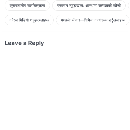
सुसमाचारीय चलचित्रहरू
प्रवचन श्रृङ्खला: आस्थामा सत्यताको खोजी
कोरल भिडियो श्रृङ्खलाहरू
मण्डली जीवन—विभिन्‍न कार्यक्रम श्रृंखलाहरू
Leave a Reply