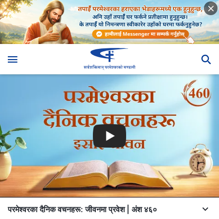
परमेश्‍वरका दैनिक वचनहरू: जीवनमा प्रवेश | अंश ४६०