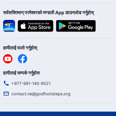
सर्वशक्तिमान्‌ परमेश्‍वरको मण्डली App डाउनलोड गर्नुहोस्
हामीलाई फलो गर्नुहोस्
हामीलाई सम्पर्क गर्नुहोस
+977-981-140-9021
contact.ne@godfootsteps.org