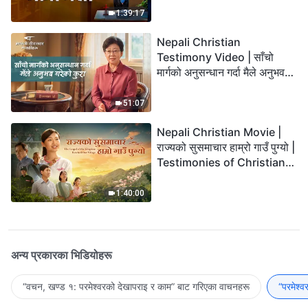
1:39:17
Nepali Christian
Testimony Video | साँचो
मार्गको अनुसन्धान गर्दा मैले अनुभव
गरेको कुरा
51:07
Nepali Christian Movie |
राज्यको सुसमाचार हाम्रो गाउँ पुग्यो |
Testimonies of Christians
Welcoming the Lord's
Return
1:40:00
अन्य प्रकारका भिडियोहरू
“वचन, खण्ड १: परमेश्‍वरको देखापराइ र काम” बाट गरिएका वाचनहरू
“परमेश्