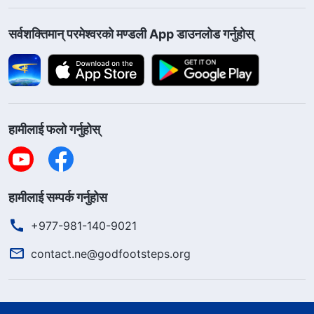
सर्वशक्तिमान्‌ परमेश्‍वरको मण्डली App डाउनलोड गर्नुहोस्
हामीलाई फलो गर्नुहोस्
हामीलाई सम्पर्क गर्नुहोस
+977-981-140-9021
contact.ne@godfootsteps.org