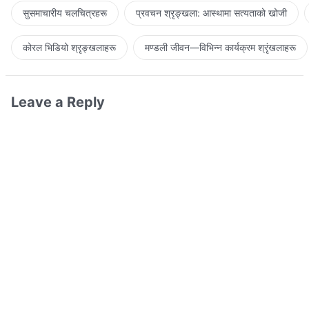
सुसमाचारीय चलचित्रहरू
प्रवचन श्रृङ्खला: आस्थामा सत्यताको खोजी
कोरल भिडियो श्रृङ्खलाहरू
मण्डली जीवन—विभिन्‍न कार्यक्रम श्रृंखलाहरू
Leave a Reply