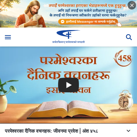
परमेश्‍वरका दैनिक वचनहरू: जीवनमा प्रवेश | अंश ४५८