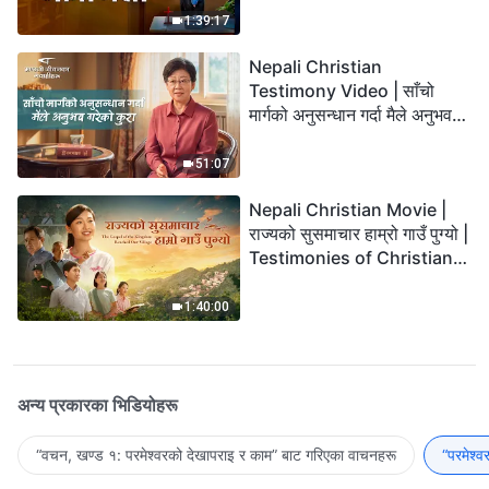
1:39:17
Nepali Christian
Testimony Video | साँचो
मार्गको अनुसन्धान गर्दा मैले अनुभव
गरेको कुरा
51:07
Nepali Christian Movie |
राज्यको सुसमाचार हाम्रो गाउँ पुग्यो |
Testimonies of Christians
Welcoming the Lord's
Return
1:40:00
अन्य प्रकारका भिडियोहरू
“वचन, खण्ड १: परमेश्‍वरको देखापराइ र काम” बाट गरिएका वाचनहरू
“परमेश्