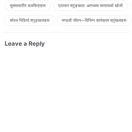
सुसमाचारीय चलचित्रहरू
प्रवचन श्रृङ्खला: आस्थामा सत्यताको खोजी
कोरल भिडियो श्रृङ्खलाहरू
मण्डली जीवन—विभिन्‍न कार्यक्रम श्रृंखलाहरू
Leave a Reply