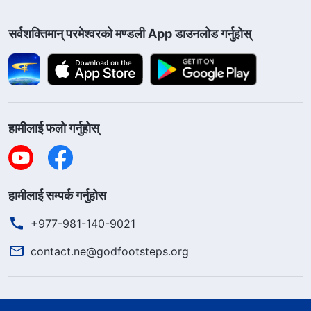
सर्वशक्तिमान्‌ परमेश्‍वरको मण्डली App डाउनलोड गर्नुहोस्
हामीलाई फलो गर्नुहोस्
हामीलाई सम्पर्क गर्नुहोस
+977-981-140-9021
contact.ne@godfootsteps.org