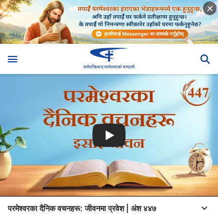
परमेश्‍वरका दैनिक वचनहरू: जीवनमा प्रवेश | अंश ४४७