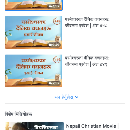
4:17
परमेश्‍वरका दैनिक वचनहरू:
जीवनमा प्रवेश | अंश ४४८
9:49
परमेश्‍वरका दैनिक वचनहरू:
जीवनमा प्रवेश | अंश ४४९
7:17
थप हेर्नुहोस्
विशेष भिडियोहरू
Nepali Christian Movie |