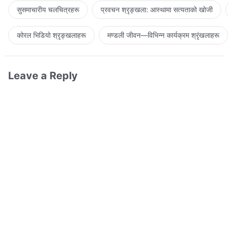
सुसमाचारीय चलचित्रहरू
प्रवचन श्रृङ्खला: आस्थामा सत्यताको खोजी
कोरल भिडियो श्रृङ्खलाहरू
मण्डली जीवन—विभिन्‍न कार्यक्रम श्रृंखलाहरू
Leave a Reply