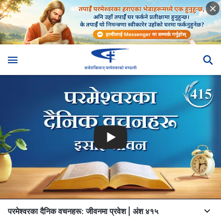
परमेश्‍वरका दैनिक वचनहरू: जीवनमा प्रवेश | अंश ४१५