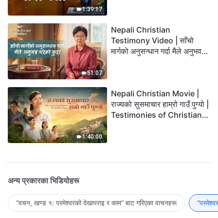
1:39:17
Nepali Christian
Testimony Video | साँचो
मार्गको अनुसन्धान गर्दा मैले अनुभव
गरेको कुरा
51:07
Nepali Christian Movie |
राज्यको सुसमाचार हाम्रो गाउँ पुग्यो |
Testimonies of Christians
Welcoming the Lord's
Return
1:40:00
अन्य प्रकारका भिडियोहरू
“वचन, खण्ड १: परमेश्‍वरको देखापराइ र काम” बाट गरिएका वाचनहरू
“परमेश्