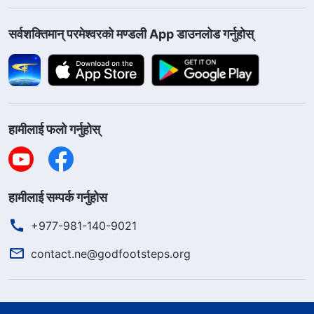
सर्वशक्तिमान्‌ परमेश्‍वरको मण्डली App डाउनलोड गर्नुहोस्
हामीलाई फलो गर्नुहोस्
हामीलाई सम्पर्क गर्नुहोस
+977-981-140-9021
contact.ne@godfootsteps.org