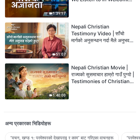
the Lord's Return?
1:39:17
Nepali Christian
Testimony Video | साँचो
मार्गको अनुसन्धान गर्दा मैले अनुभव
गरेको कुरा
51:07
Nepali Christian Movie |
राज्यको सुसमाचार हाम्रो गाउँ पुग्यो |
Testimonies of Christians
Welcoming the Lord's
Return
1:40:00
अन्य प्रकारका भिडियोहरू
“वचन, खण्ड १: परमेश्‍वरको देखापराइ र काम” बाट गरिएका वाचनहरू
“परमेश्