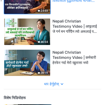
विश्‍वासीले वृद्धावस्थामा भोगेका
कठिनाइहरू
24:03
Nepali Christian
Testimony Video | आफूलाई
जे गर्न मन गरिँदैन त्यो अरूलाई पनि
नगर्नेसम्बन्धी आत्मचिन्तन
46:04
Nepali Christian
Testimony Video | कर्मचारी
हेरफेर गर्दा मेरो खुलासा भयो
38:19
थप हेर्नुहोस्
विशेष भिडियोहरू