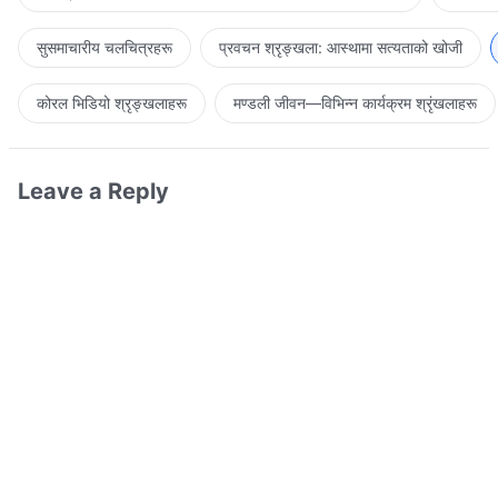
सुसमाचारीय चलचित्रहरू
प्रवचन श्रृङ्खला: आस्थामा सत्यताको खोजी
कोरल भिडियो श्रृङ्खलाहरू
मण्डली जीवन—विभिन्‍न कार्यक्रम श्रृंखलाहरू
Leave a Reply