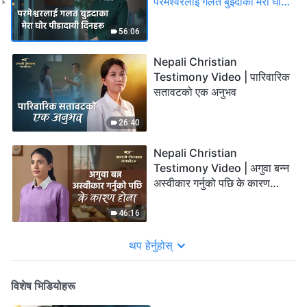
परमेश्वरलाई गलत बुझ्दाका मेरा घोर
पीडादायी दिनहरू
56:06
Nepali Christian
Testimony Video | पारिवारिक
सतावटको एक अनुभव
26:40
Nepali Christian
Testimony Video | अगुवा बन्न
अस्वीकार गर्नुको पछि के कारण
होला
46:16
थप हेर्नुहोस्
विशेष भिडियोहरू