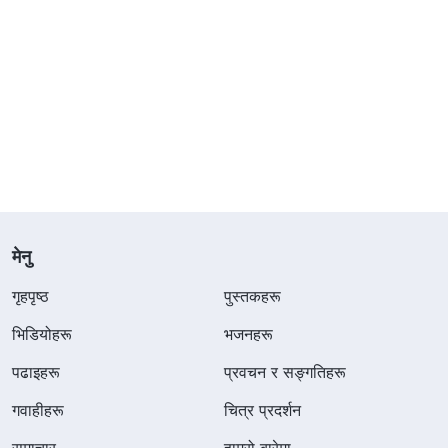
मेनु
गृहपृष्ठ
पुस्तकहरू
भिडियोहरू
भजनहरू
पढाइहरू
प्रवचन र सङ्गतिहरू
गवाहीहरू
चित्र प्रदर्शन
समाचार
हाम्रो बारेमा