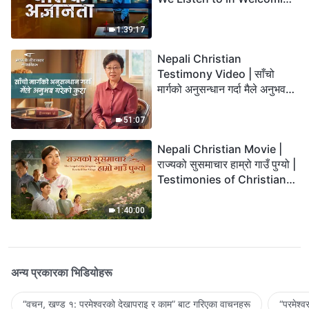
the Lord's Return?
1:39:17
Nepali Christian
Testimony Video | साँचो
मार्गको अनुसन्धान गर्दा मैले अनुभव
गरेको कुरा
51:07
Nepali Christian Movie |
राज्यको सुसमाचार हाम्रो गाउँ पुग्यो |
Testimonies of Christians
Welcoming the Lord's
Return
1:40:00
अन्य प्रकारका भिडियोहरू
“वचन, खण्ड १: परमेश्‍वरको देखापराइ र काम” बाट गरिएका वाचनहरू
“परमेश्