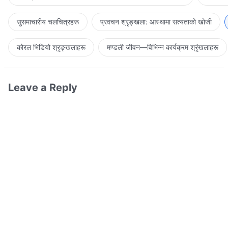
सुसमाचारीय चलचित्रहरू
प्रवचन श्रृङ्खला: आस्थामा सत्यताको खोजी
कोरल भिडियो श्रृङ्खलाहरू
मण्डली जीवन—विभिन्‍न कार्यक्रम श्रृंखलाहरू
Leave a Reply