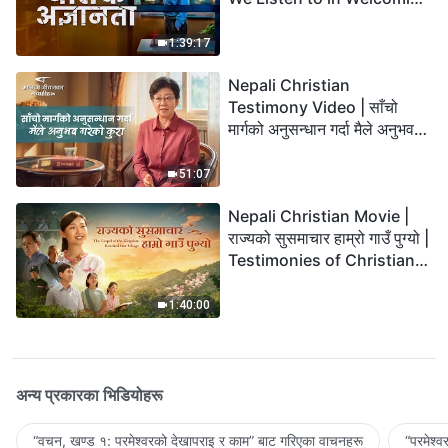
the Lord's Return?
1:39:17
Nepali Christian
Testimony Video | साँचो
मार्गको अनुसन्धान गर्दा मैले अनुभव
गरेको कुरा
51:07
Nepali Christian Movie |
राज्यको सुसमाचार हाम्रो गाउँ पुग्यो |
Testimonies of Christians
Welcoming the Lord's
Return
1:40:00
अन्य प्रकारका भिडियोहरू
“वचन, खण्ड १: परमेश्‍वरको देखापराइ र काम” बाट गरिएका वाचनहरू
“परमेश्