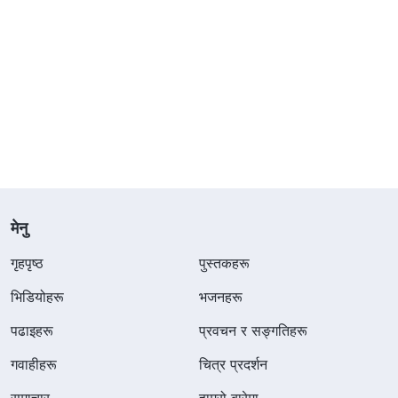
मेनु
गृहपृष्ठ
पुस्तकहरू
भिडियोहरू
भजनहरू
पढाइहरू
प्रवचन र सङ्गतिहरू
गवाहीहरू
चित्र प्रदर्शन
समाचार
हाम्रो बारेमा