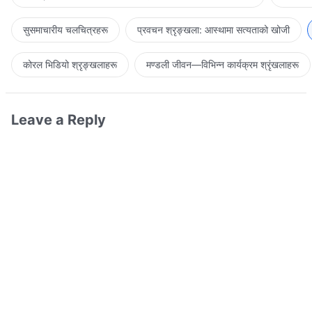
सुसमाचारीय चलचित्रहरू
प्रवचन श्रृङ्खला: आस्थामा सत्यताको खोजी
कोरल भिडियो श्रृङ्खलाहरू
मण्डली जीवन—विभिन्‍न कार्यक्रम श्रृंखलाहरू
Leave a Reply