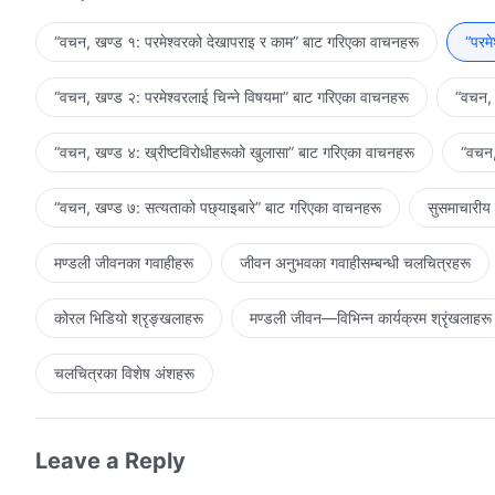
परमेश्‍वरको अस्तित्वमा विश्‍वास गरे पनि वा नगरे पनि, तेरो गन्तव्य परमेश
परमेश्‍वरकै सार्वभौमिकता हुन्छ भन्‍नेमा कुनै शङ्‍का छैन। उहाँको अस्तित्व
“वचन, खण्ड १: परमेश्‍वरको देखापराइ र काम” बाट गरिएका वाचनहरू
“परम
भन्‍ने आधारमा निर्धारित हुँदैन। उहाँलाई मात्रै मानिसको विगत, वर्तमान, र भ
तैँले यो तथ्यलाई स्वीकार गर्न सके पनि वा नसके पनि, चाँडै नै सारा मानवजात
“वचन, खण्ड २: परमेश्‍वरलाई चिन्‍ने विषयमा” बाट गरिएका वाचनहरू
“वचन, 
यही नै हो। परमेश्‍वरकै सामु मानवजाति जिउँछ र मर्छ। मानिस परमेश्
चिम्‍लन्छ, ती यही व्यवस्थापनकै लागि बन्द हुन्छन्। मानिस घरीघरी, अघि-
“वचन, खण्ड ४: ख्रीष्टविरोधीहरूको खुलासा” बाट गरिएका वाचनहरू
“वचन,
उहाँको योजनाको भाग हो। परमेश्‍वरको व्यवस्थापन कहिल्यै अन्त्य 
अस्तित्वप्रति सचेत, उहाँको सार्वभौमिकतामाथि भरोसा गर्ने, उहाँका कार्यहरू
“वचन, खण्ड ७: सत्यताको पछ्याइबारे” बाट गरिएका वाचनहरू
सुसमाचारीय
व्यवस्थापन गर्दै आउनुभएको उहाँको योजना, र काम यही नै हो।
मण्डली जीवनका गवाहीहरू
जीवन अनुभवका गवाहीसम्‍बन्धी चलचित्रहरू
कोरल भिडियो श्रृङ्खलाहरू
मण्डली जीवन—विभिन्‍न कार्यक्रम श्रृंखलाहरू
चलचित्रका विशेष अंशहरू
Leave a Reply