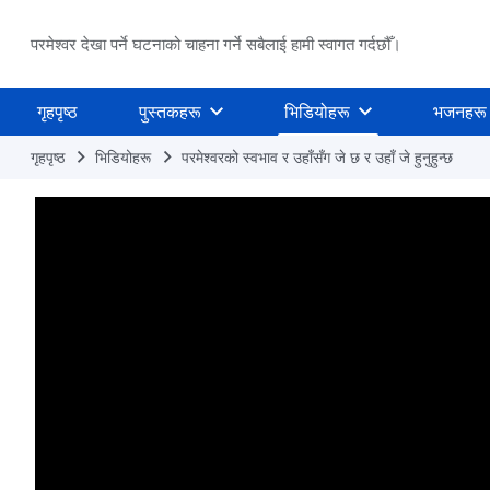
परमेश्वर देखा पर्ने घटनाको चाहना गर्ने सबैलाई हामी स्वागत गर्दछौँ।
गृहपृष्ठ
पुस्तकहरू
भिडियोहरू
भजनहरू
गृहपृष्ठ
भिडियोहरू
परमेश्‍वरको स्वभाव र उहाँसँग जे छ र उहाँ जे हुनुहुन्छ