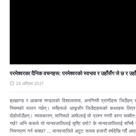
परमेश्‍वरका दैनिक वचनहरू: परमेश्‍वरको स्वभाव र उहाँसँग जे छ र उहाँ
24 अप्रिल 2021
ब्रह्माण्ड र आकाश मण्डलको विशालतामा, अनगिन्ती प्राणीहरू जिउँछन् 
नियमको पालन गर्छन्। मर्नेहरूले आफूसँग जिउँदाहरूको कथाहरू लिएर
दोहोर्याउँछन्। त्यसकारण, मानिसले आफैलाई यो प्रश्‍न नगरी बस्‍न सक्दैन
गर्छ? अनि कसले यो मानवजातिलाई सृष्टि गर्‍यो? के मानवजातिलाई साँच्‍चै नै
नियन्त्रण गर्न सक्छ? … मानवजातिले अटुट रूपमा हजारौं वर्षदेखि गर्दै आएक