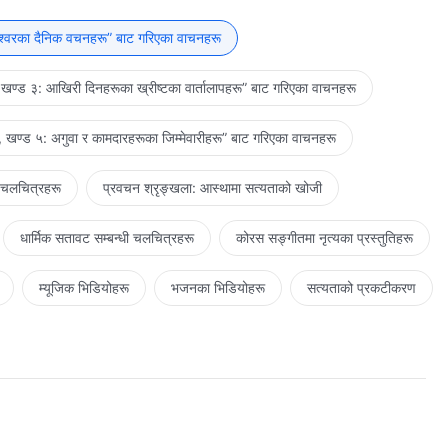
्‍वरले नै निर्धारण गर्नुहुन्छ भन्‍नेमा कुनै शङ्‍का छैन, र सबै थोकमाथि सँधै
 र अख्तियार, तिनीहरुलाई मानवजातिले पहिचान गर्छ कि गर्दैन र बुझ्छ कि बुझ्दैन
ेश्‍वरका दैनिक वचनहरू” बाट गरिएका वाचनहरू
विष्य थाहा छ, र उहाँले मात्रै मानिसको गन्तव्यलाई निर्धारित गर्न सक्‍नुहुन्छ।
िले आफ्‍नै आँखाले यो सबै देख्‍नेछ, र परमेश्‍वरले चाँडै नै ल्याउनुहुने तथ्य
खण्ड ३: आखिरी दिनहरूका ख्रीष्टका वार्तालापहरू” बाट गरिएका वाचनहरू
‍वरको व्यवस्थापनको लागि जिउँछ, र जब उसले अन्तिम पटक आफ्‍ना आँखाहरू
पछि आउँछ, र जान्छ। कुनै अपवाद छैन कि यो सबै परमेश्‍वरको सार्वभौमिकता र
 खण्ड ५: अगुवा र कामदारहरूका जिम्‍मेवारीहरू” बाट गरिएका वाचनहरू
भएको छैन; यो सदाकालसम्‍म अघि बढिरहन्छ। उहाँले मानवजातिलाई उहाँको
लाई हेर्ने, र उहाँको राज्यमा फर्कने तुल्याउनुहुनेछ। उहाँले हजारौं वर्षदेखि
 चलचित्रहरू
प्रवचन श्रृङ्खला: आस्थामा सत्यताको खोजी
धार्मिक सतावट सम्‍बन्धी चलचित्रहरू
कोरस सङ्गीतमा नृत्यका प्रस्तुतिहरू
म्यूजिक भिडियोहरू
भजनका भिडियोहरू
सत्यताको प्रकटीकरण