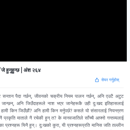
 जे हुनुहुन्छ | अंश २६४
सेयर गर्नुहोस्
र सन्तान पैदा गर्छन्, जीवनको चक्रीय नियम पालन गर्छन्, अनि एउटै अटुट
 जान्छन्, अनि जिउँदाहरूले नाश भएर जानेहरूकै उही दुःखद इतिहासलाई
: हामी किन जिउँछौं? अनि हामी किन मर्नुपर्छ? कसले यो संसारलाई नियन्त्रण
 प्रकृति माताले नै रचेकी हुन् त? के मानवजातिले साँच्‍चै आफ्‍नो गन्तव्यलाई
ा प्रश्‍नहरू यिनै हुन्। दुःखको कुरा, यी प्रश्‍नहरूप्रति मानिस जति तल्‍लीन