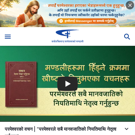
परमेश्‍वरको वचन | “परमेश्‍वरले सबै मानवजातिको नियतिमाथि नेतृत्व