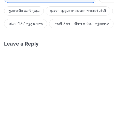
सुसमाचारीय चलचित्रहरू
प्रवचन श्रृङ्खला: आस्थामा सत्यताको खोजी
कोरल भिडियो श्रृङ्खलाहरू
मण्डली जीवन—विभिन्‍न कार्यक्रम श्रृंखलाहरू
Leave a Reply