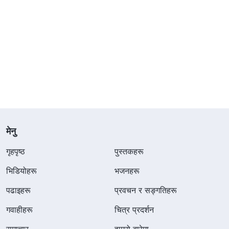
मेनु
गृहपृष्ठ
पुस्तकहरू
भिडियोहरू
भजनहरू
पढाइहरू
प्रवचन र सङ्गतिहरू
गवाहीहरू
चित्र प्रदर्शन
समाचार
हाम्रो बारेमा