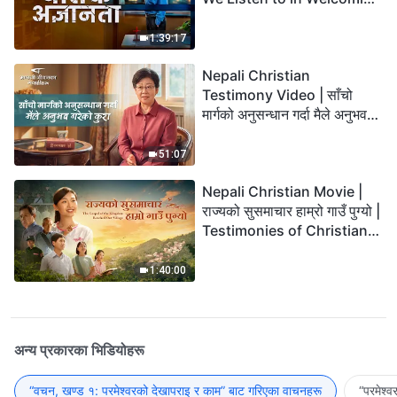
the Lord's Return?
1:39:17
Nepali Christian
Testimony Video | साँचो
मार्गको अनुसन्धान गर्दा मैले अनुभव
गरेको कुरा
51:07
Nepali Christian Movie |
राज्यको सुसमाचार हाम्रो गाउँ पुग्यो |
Testimonies of Christians
Welcoming the Lord's
Return
1:40:00
अन्य प्रकारका भिडियोहरू
“वचन, खण्ड १: परमेश्‍वरको देखापराइ र काम” बाट गरिएका वाचनहरू
“परमेश्