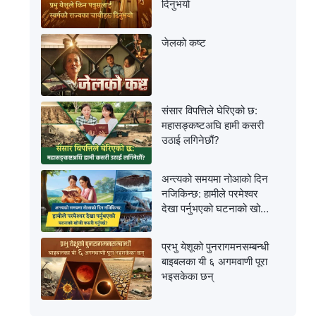
दिनुभयो
जेलको कष्ट
संसार विपत्तिले घेरिएको छ:
महासङ्कष्टअघि हामी कसरी
उठाई लगिनेछौं?
अन्त्यको समयमा नोआको दिन
नजिकिन्छ: हामीले परमेश्‍वर
देखा पर्नुभएको घटनाको खोजी
कसरी गर्नुपर्छ?
प्रभु येशूको पुनरागमनसम्‍बन्धी
बाइबलका यी ६ अगमवाणी पूरा
भइसकेका छन्