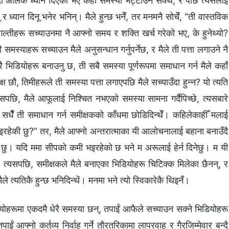
ँदा अलिक ध्यान दिएकी भए केही समस्या भेट्टाउन सक्थेँ, र पछि त्यसलाई
 र ध्यान दिनू भनेर भनिन्। मैले हुन्छ भनेँ, तर मनमनै सोचेँ, “ती वास्तविक
गल्तीहरू सच्याउनमा नै आफ्नो समय र शक्ति खर्च गरेको भए, के हुनेथ्यो?
ाहरू सच्याउन मैले अनुसन्धान गर्नुपर्नेछ, र मैले ती पत्ता लगाउने नै
ेरै भिडियोहरू बनाउनु छ, ती सबै समस्या पूर्णरूपमा समाधान गर्न मैले कहाँ
 छौ, तिमीहरूले ती समस्या पत्ता लगाएपछि मैले सच्याउँदा हुन्न? यो त्यति
्यसपछि, मैले आफूलाई निश्चित नभएको समस्या सामना गर्दैपिच्छे, त्यसबारे
म सधैँ ती समाधान गर्न समीक्षकको काँधमा छोडिदिन्थेँ। कहिलेकाहीँ मलाई
ह भइरहेकी छु?” तर, मैले आफ्नो अन्तरात्माका यी आलोचनालाई बहाना बनाउँदै
ेकी छु। यदि ममा सीपको कमी भइरहेको छ भने म अरूलाई हेर्न दिनेछु। म यी
 त्यसपछि, समीक्षकले मैले बनाएका भिडियोहरू चिटिक्क मिलेका छैनन्, र
ले त्यतिकै हुन्छ भनिदिन्थें। मनमा भने त्यो स्विकारेकै थिइनँ।
योहरूमा एकदमै धेरै समस्या छन्, तपाईं आफैले सच्याउन सक्ने भिडियोहरू
ाईं आफ्नो कर्तव्य निर्वाह गर्ने तौरतरिकामा लापरवाह र गैरजिम्मेवार बन्दै