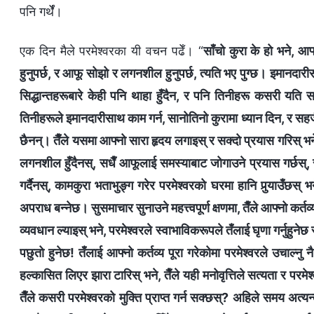
पनि गर्थेँ।
एक दिन मैले परमेश्‍वरका यी वचन पढेँ। “
साँचो कुरा के हो भने, आफ
हुनुपर्छ, र आफू सोझो र लगनशील हुनुपर्छ, त्यति भए पुग्छ। इमानदार
सिद्धान्तहरूबारे केही पनि थाहा हुँदैन, र पनि तिनीहरू कसरी य
तिनीहरूले इमानदारीसाथ काम गर्न, सानोतिनो कुरामा ध्यान दिन, र सहज
छैनन्। तैँले यसमा आफ्‍नो सारा हृदय लगाइस् र सक्दो प्रयास गरिस् भने,
लगनशील हुँदैनस्, सधैँ आफूलाई समस्याबाट जोगाउने प्रयास गर्छस्, सधै
गर्दैनस्, कामकुरा भताभुङ्ग गरेर परमेश्‍वरको घरमा हानि पुर्‍याउँछस् भ
अपराध बन्‍नेछ। सुसमाचार सुनाउने महत्त्वपूर्ण क्षणमा, तैँले आफ्‍नो क
व्यवधान ल्याइस् भने, परमेश्‍वरले स्वाभाविकरूपले तँलाई घृणा गर्नुहुन
पछुतो हुनेछ! तँलाई आफ्‍नो कर्तव्य पूरा गरेकोमा परमेश्‍वरले उचाल्‍नु
हल्कासित लिएर झारा टारिस् भने, तैँले यही मनोवृत्तिले सत्यता र पर
तैँले कसरी परमेश्‍वरको मुक्ति प्राप्त गर्न सक्छस्? अहिले समय अत्यन