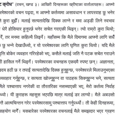
ुट क्रोध
”
(वचन, खण्ड ३। आखिरी दिनहरूका ख्रीष्टका वार्तालापहरू। आफ्‍नो
रमेश्‍वरको वचन पढ्दा, म आफ्नो कर्तव्यमा असावधान र लापरवाह छु भनेर
्ने कुरा बुझेँ। मलाई सत्यतादेखि दिक्क लाग्ने र ममा अड्डी लिने स्वभाव
रै होसियार हुनुपर्छ भनेर सचेत गराएकी थिइन्। त्यो राम्रो कुरा थियो;
ँ, तर मनमा कहिल्यै लिइनँ। यहाँसम्म कि मैले दिमागमा आफ्नो लागि सधैँ
 छु भन्ने देखाउँथ्यो, र यो परमेश्‍वरका लागि घृणित कुरा थियो। यदि मैले
त्ति बोकेर व्यवहार गरिरहेको भए, कसैले मलाई जति नै पटक सचेत गराउने
केही हासिल गर्ने थिइनँ। परमेश्‍वरका वचनहरू एकदमै स्पष्ट छन्। अज्ञानता,
दय हठी छ र तपाईं सत्यतादेखि दिक्क हुनुहुन्छ, परमेश्‍वरले मिलाउनुभएका
यवहार गर्नुहुन्छ, र सत्यता खोज्नुहुन्न वा पाठहरू सिक्नुहुन्न भने, सत्यता
ैले पश्चात्ताप नगरेकी वा तौरतरिका नसच्याएकी भए, मेरो कर्तव्य निर्वाह
ि हुनेथ्यो। यी कुराहरू महसुस भएपछि मात्र मलाई डर लाग्यो। मैले अबउसो
्तै आत्मचिन्तन गरेर परमेश्‍वरसामु पश्चात्ताप गर्नुपर्थ्यो। ती केही दिनहरूमा,
टि र सहयोग मागेँ। यसबारेका परमेश्‍वरका वचनलाई मैले समझदार भएर ग्रहण