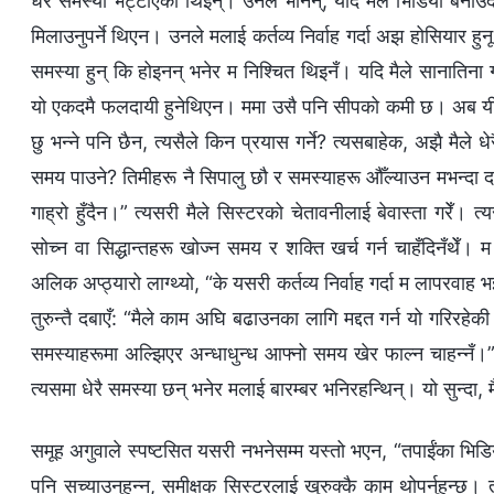
धेरै समस्या भेट्टाएकी थिइन्। उनले भनिन्, यदि मैले भिडियो बनाउ
मिलाउनुपर्ने थिएन। उनले मलाई कर्तव्य निर्वाह गर्दा अझ होसियार हुनू
समस्या हुन् कि होइनन् भनेर म निश्चित थिइनँ। यदि मैले सानातिना 
यो एकदमै फलदायी हुनेथिएन। ममा उसै पनि सीपको कमी छ। अब यी समस्य
छु भन्ने पनि छैन, त्यसैले किन प्रयास गर्ने? त्यसबाहेक, अझै मैले ध
समय पाउने? तिमीहरू नै सिपालु छौ र समस्याहरू औँल्याउन मभन्दा दक्ष
गाह्रो हुँदैन।” त्यसरी मैले सिस्टरको चेतावनीलाई बेवास्ता गरेँ। त
सोच्न वा सिद्धान्तहरू खोज्न समय र शक्ति खर्च गर्न चाहँदिनँथेँ। 
अलिक अप्ठ्यारो लाग्थ्यो, “के यसरी कर्तव्य निर्वाह गर्दा म लापरवा
तुरुन्तै दबाएँ: “मैले काम अघि बढाउनका लागि मद्दत गर्न यो गरिरह
समस्याहरूमा अल्झिएर अन्धाधुन्ध आफ्नो समय खेर फाल्न चाहन्नँ।”
त्यसमा धेरै समस्या छन् भनेर मलाई बारम्बर भनिरहन्थिन्। यो सुन्दा, मै
समूह अगुवाले स्पष्टसित यसरी नभनेसम्म यस्तो भएन, “तपाईंका भिडि
पनि सच्याउनुहुन्न, समीक्षक सिस्टरलाई खुरुक्कै काम थोपर्नुहुन्छ। तप