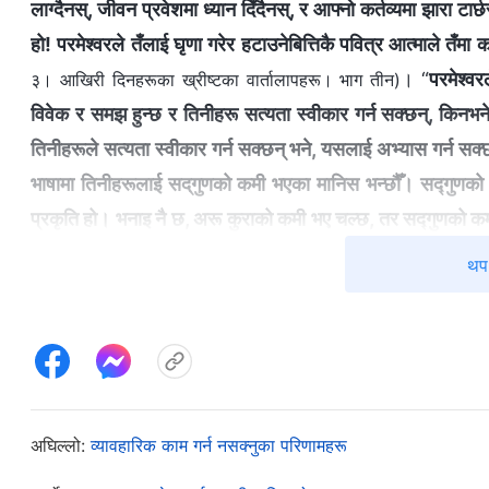
लाग्दैनस्, जीवन प्रवेशमा ध्यान दिँदैनस्, र आफ्‍नो कर्तव्यमा झारा टा
हो! परमेश्वरले तँलाई घृणा गरेर हटाउनेबित्तिकै पवित्र आत्माले तँमा का
। “
परमेश्‍व
३। आखिरी दिनहरूका ख्रीष्टका वार्तालापहरू। भाग तीन)
विवेक र समझ हुन्छ र तिनीहरू सत्यता स्वीकार गर्न सक्छन्, किनभने 
तिनीहरूले सत्यता स्वीकार गर्न सक्छन् भने, यसलाई अभ्यास गर्न स
भाषामा तिनीहरूलाई सद्‌गुणको कमी भएका मानिस भन्छौँ। सद्गुणक
प्रकृति हो। भनाइ नै छ, अरू कुराको कमी भए चल्छ, तर सद्गुणको कमी चा
विद्रोह गर्न र उहाँका चुनिएका मानिसहरूलाई हानि गर्न सक्दो प्रयास
थप 
र? कमी छ; तिनीहरूमा यही त कमी छ
”
(वचन, खण्ड ३। आखिरी दिनह
खण्डहरू विगतमा देखेको भए पनि, आत्मचिन्तन गर्न ती गम्भीरतापूर्वक 
मबाट धेरै माग गर्नुहुन्न वा मलाई मेरो क्षमताभन्दा पर धकेल्नुहुन्न। म
केवल लगनशील, सावधान र सक्दो गर्ने बनेको चाहनुहुन्छ। मेरो क्षमता
गरेँ भने आफ्नो जिम्मेवारी पूरा गरेकी हुनेछु। तर मैले के गरिरहेकी थि
अघिल्लो:
व्यावहारिक काम गर्न नसक्‍नुका परिणामहरू
सोच्नुपर्थ्यो र ती सच्याउन थोरै समय खर्चिनुपर्थ्यो, तर म त्य