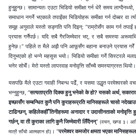
हुनुहुन्छ। सामान्यतः एउटा भिडियो समीक्षा गर्न धेरै समय लाग्दैनथ्
समाधान नगर्ने भएकाले तपाईंका भिडियोहरू समीक्षा गर्न दोब्बर वा त
समूह अगुवाले यस्तो सङ्गति पनि दिइन्: “राम्रोसँग काम गर्न तपाईं ह
प्रयास गर्नैपर्छ। यदि सबै गैरजिम्मेवार भए, र सबै समस्या अरूमाथ
हुनेछ।” पहिले त मैले अझै पनि आफूसँग बहाना बनाउने प्रयास गरेँ। 
दिनुभएको हो भन्ने महसुस भयो। भिडियो समीक्षा गर्ने सिस्टरले म
भनेर सोचेँ। मेरो यस्तो लापरवाह मनोवृत्ति साँच्चै समस्याग्रस्त थियो।
यसपछि मैले एउटा गवाही निबन्ध पढेँ, र यसमा उद्धृत परमेश्‍वरको वचन
भन्‍नुहुन्छ, “
सत्यताप्रति दिक्‍क हुनु भनेको के हो? यसको अर्थ, सकारात्
इच्‍छासँग सम्‍बन्धित कुनै पनि कुराहरूप्रति मानिसहरूले चासो नदेखाउ
टाढिन्छन्, कहिलेकहीँ तिनीहरूमा अनादार र उदासीनताको मनोवृत्ति हुन
गर्छन्, वा ती कुराका लागि कुनै जिम्‍मेवारी लिँदैनन्
”
(वचन, खण्ड ३। आखिरी
। “
परमेश्‍वर कमजोर क्षमता भएका मानिसहरूलाई घृ
मात्रै साँचो आत्मज्ञान हो)