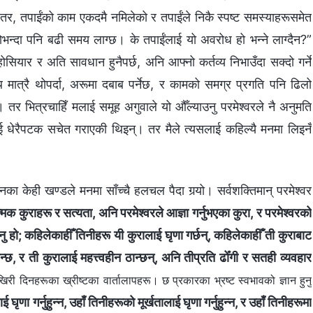
यो, तर, तपाईंको काम एकदमै नमिलेको र तपाईंले निकै स्पष्ट समस्याहरूसमेत
्योभन्दा पनि बढी समय लाग्छ। के तपाईंलाई यो अवरोध हो भन्ने लाग्दैन?”
ोसियार र अति सावधान हुनैपर्छ, अनि आफ्नो कर्तव्य निभाउँदा सक्दो गर्ने
ि मात्रै थोपर्दा, अरूमा दबाब पर्नेछ, र कामको समग्र प्रगति पनि ढिलो
तर भित्रचाहिँ मलाई समूह अगुवाले यो औँल्याउनु परमेश्‍वरले नै अनुमति
लाई धेरैपटक सचेत गराएकी थिइन्। तर मैले त्यसलाई कहिल्यै मनमा लिइनँ
का केही खण्डले मनमा साँच्चै हलचल पैदा गर्‍यो। सर्वशक्तिमान्‌ परमेश्‍वर
मक कुराहरू र सत्यता, अनि परमेश्‍वरले आज्ञा गर्नुभएका कुरा, र परमेश्‍वरको
नु हो; कहिलेकाहीँ तिनीहरू यी कुरालाई घृणा गर्छन्, कहिलेकाहीँ ती कुराबाट
्छ, र ती कुरालाई महत्त्वहीन ठान्छन्, अनि तीप्रति ढोँगी र सतही व्यवहार
 दिनहरूका ख्रीष्टका वार्तालापहरू। छ प्रकारका भ्रष्ट स्वभावको ज्ञान हुनु
णा गर्नुहुन्‍न, उहाँ तिनीहरूको मूर्खतालाई घृणा गर्नुहुन्न, र उहाँ तिनीहरूमा