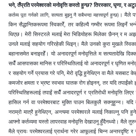
भने, तँप्रति परमेश्‍वरको मनोवृत्ति कस्तो हुन्छ? तिरस्कार, घृणा, र अट
। मैले प
कर्तव्य पूरा गर्नको लागि, सत्यता बुझ्‍नु नै सबैभन्दा महत्त्वपूर्ण हुन्छ)
किन सैद्धान्तिकरूपमा स्विकारेँ, तर कहिल्यै गम्भीर रूपमा लिइनँ भन
थिएछ। मेरी सिस्टरले मलाई मेरा भिडियोहरू मिलेका छैनन् र म अझ धे
उनले मलाई सहयोग गरिरहेकी थिइन्। मैले उनको कुरा मुखले स्विकारे
बहानासमेत बनाइरहेँ। यो अनादरपूर्ण मनोवृत्तिले म सत्यतादेखि दिक्क
सधैँ आसपासका मानिस र परिस्थितिलाई यो अनादरपूर्ण र घृणित मनोवृ
र सहयोग गर्ने प्रयास गरे पनि, मेरो वृद्धि हुनेथिएन वा मैले यसबाट 
कमजोर क्षमता र भ्रष्ट स्वभाव घातक रोग होइनन्, तर यदि तपाईंको हृ
परिस्थितिहरूलाई तपाईं सधैँ अनादरपूर्ण र प्रतिरोधी मनोवृत्ति लिएर व्
हासिल गर्न वा परमेश्‍वरबाट मुक्ति पाउन बिलकुलै सक्नुहुन्न। यदि म
नराम्रो मात्रै हुनेथिएन, अन्त्यमा परमेश्‍वरले मलाई निकाल्नु पन
आफ्नो कर्तव्यमा यस्तो लापरवाह मनोवृत्ति देखाउनु हुँदैनथ्यो। मैले तुरुन
मैले प्रायः परमेश्‍वरलाई प्रार्थना गरेर आफूलाई चिन्न अन्तरदृष्