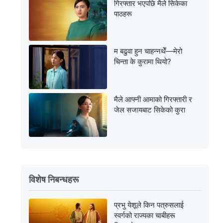
गिरफ्तार भएपछि मैले सिकेका
पाठहरू
म बढुवा हुन चाहन्नथेँ—मेरो
चिन्ता के कुरामा थियो?
मैले आफ्नी आमाको गिरफ्तारी र
जेल सजायबाट सिकेको कुरा
विशेष निबन्धहरू
प्रभु येशूले किन पत्रुसलाई
स्वर्गको राज्यका चाबीहरू