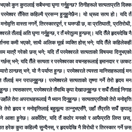
मा भएको कुन कुरालाई सबैभन्दा घृणा गर्नुहुन्छ? तिनीहरूले सत्यताप्रति दिक्‍क
रै परमेश्‍वर तँसित कहिल्यै प्रसन्‍न हुनुहुनेछैन। यो ध्रूव सत्य हो। यदि तँ
मनोवृत्ति वास्ता नगर्ने, तिरस्कारपूर्ण, र घमण्‍डी छ, वा प्रतिघाती, प्रतिरोधी,
ले तँलाई अति घृणा गर्नुहुन्छ, र तँ मरेतुल्य हुन्छस्। यदि तैँले हृदयदेखि नै
ञानमा कमी भएको, साथै अलिक मूर्ख व्यक्ति होस् भने; यदि तैँले कहिलेकहीँ
्ख काम मात्रै गरेको छस् भने; यदि तँ परमेश्‍वरले सत्यताको विषयमा दिनुभएको
णा गर्छस् भने; यदि तैँले सत्यता र परमेश्‍वरका वचनहरूलाई इमानदार र उत्कट
यारो ठान्छस् भने, यो नै पर्याप्त हुन्छ। परमेश्‍वरले त्यस्ता मानिसहरूलाई मन
तँलाई मन पराउनुहुन्छ। परमेश्‍वरले सत्यताको तृष्णा गर्ने तेरो हृदय मन
ुहुन्छ। त्यसकारण, परमेश्‍वरले तँमाथि कृपा देखाउनुहुन्छ र सधैँ तँलाई निगाह
 त उहाँले तेरा अपराधहरूलाई नै ध्यान दिनुहुन्छ। सत्यताप्रतिको तेरो मनोवृत्ति
तेरो हृदय र मनोवृत्तिलाई बहुमूल्य ठान्‍नुभएसँगै, उहाँ तँप्रति सधैँ कृपालु
ति पाउने आशा हुनेछ। अर्कोतिर, यदि तँ कठोर मनको र आफैप्रति लिप्त छस्,
त हरेक कुरा कहिल्यै सुन्दैनस्, र हृदयदेखि नै विरोधी र तिरस्कार गर्ने छस्