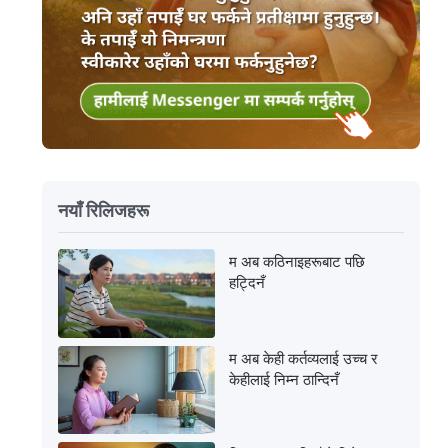
नयाँ रिलिजहरू
म अब कठिनाइहरूबाट पछि
हट्दिनँ
म अब केही कर्तव्यलाई उच्च र
केहीलाई निम्न ठान्दिनँ