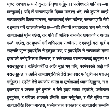
भ्रष्ट स्वभाव छ भन्‍ने कुरालाई घृणा गर्नुहुन्‍न। परमेश्वरले मानिसहरू
मान्‍नुलाई। यदि तँ सत्यताप्रति दिक्‍क मान्छस् भने, त्यो कुराले मात्
सत्यताप्रति दिक्‍क मान्छस्, सत्यतालाई प्रेम गर्दैनस्, सत्यताप्रति तेरो 
र इन्कार गर्ने खालको समेत छ—यदि तँमा यी व्यवहारहरू छन् भने, परमेश्‍वर
सत्यतालाई प्रेम गर्छस्, तर पनि तँ अलिक कमजोर क्षमताको र अन्तर्ज्
गल्ती गर्छस्, तर दुष्कर्म गर्ने अभिप्राय राख्दैनस्, र एकदुई वटा मूर
सङ्गति सुन्‍न हृदयदेखि नै इच्‍छुक छस्, र हृदयदेखि नै सत्यताको तृष्
इच्‍छाको मनोवृत्तिसाथ लिन्छस्, र परमेश्‍वरका वचनहरूलाई बहुमूल्य र प्
पराउनुहुन्छ। कहिलेकहीँ त अलि मूर्ख भए पनि, परमेश्‍वरले अझै पनि 
पराउनुहुन्छ, र उहाँले सत्यताप्रतिको तेरो इमानदार मनोवृत्ति मन पराउन
गर्नुहुन्छ। उहाँले तेरो कमजोर क्षमता वा मूर्खतालाई ध्यान दिनुहुन्‍न, न
इमानदार र उत्कट हुने हुनाले, र तेरो हृदय सच्‍चा भएकोले, परमेश्‍वरले 
हुनुहुनेछ, र पवित्र आत्‍माले तँमाथि काम गर्नुहुनेछ, र तैँले मुक्
सत्यतादेखि दिक्‍क मान्छस्, परमेश्‍वरका वचनहरू र सत्यतासँग सम्‍बन्धि