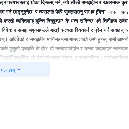
र्छस् र परमेश्‍वरलाई धोका दिन्छस् भने, त्यो साँच्‍चै समझहीन र खतरनाक कुरा
म गर्न छोड्नुहुनेछ, र त्यसलाई फेरि सुल्ट्याउनु सम्भव हुँदैन
”
(वचन, खण्ड
रले कस्तो व्यक्तिलाई मुक्ति दिनुहुन्छ? के भन्‍न सकिन्छ भने तिनीहरू सबैमा
विवेक र समझ भएकाहरूले मात्रै सत्यता स्विकार्न र प्रेम गर्न सक्छन्, र
क्छन्। अविवेकी र समझहीन मानिसहरूमा मानवताको कमी हुन्छ; हामी आफ्नो
ो कमी हुनुको प्रकृति के हो? यो मानवताविहीन र मानव कहलाइन नालायक
हिँ हुनु हुँदैन; यो छैन भने खतम भइन्छ, र मानव रहिन्‍न। परमेश्‍वरविरुद्ध
 गर्ने पिशाचहरू र दुष्ट राजाहरूलाई हेर्। के तिनीहरूमा सद्गुणको कमी छैन
पढ्नुहोस्
। मैले परमेश्‍वरको वचनका यी
रूका ख्रीष्टका वार्तालापहरू। भाग तीन)
प्रयोग गरेकी थिइनँ। ती फेरि पढ्दा, म भावविह्वल भएँ। हजुर। परमेश्‍वरले
ैले फिटिक्कै त्रुटी नभएको भिडियो बनाओस् भनेर परमेश्‍वर अपेक्षा गर्नुहुन्न,
 सीमित भए पनि र मैले देख्न नसक्ने केही समस्या भए पनि, यदि मैले सक्दो
एँ? मैले स्पष्टसित देख्न सक्ने केही समस्या थिए। मैले केवल होसियारीपूर्वक
समा प्रयास गर्न चाहन्नथेँ। आफूलाई समस्याबाट जोगाउन, म काम अरूलाई