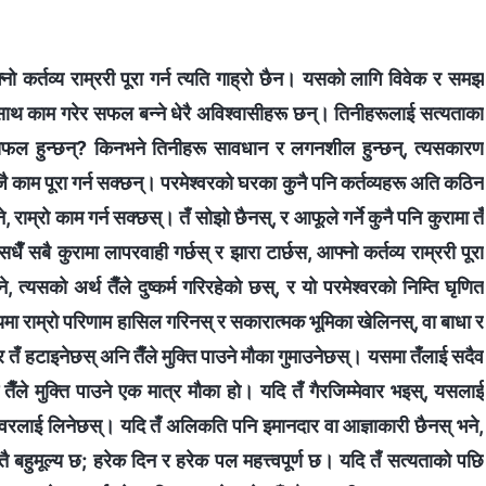
्‍नो कर्तव्य राम्ररी पूरा गर्न त्यति गाह्रो छैन। यसको लागि विवेक र समझ
ीसाथ काम गरेर सफल बन्‍ने धेरै अविश्‍वासीहरू छन्। तिनीहरूलाई सत्यताका
ति सफल हुन्छन्? किनभने तिनीहरू सावधान र लगनशील हुन्छन्, त्यसकारण
ै काम पूरा गर्न सक्छन्। परमेश्‍वरको घरका कुनै पनि कर्तव्यहरू अति कठिन
 राम्रो काम गर्न सक्छस्। तँ सोझो छैनस्, र आफूले गर्ने कुनै पनि कुरामा तँ
ँ सबै कुरामा लापरवाही गर्छस् र झारा टार्छस, आफ्‍नो कर्तव्य राम्ररी पूरा
ने, त्यसको अर्थ तैँले दुष्कर्म गरिरहेको छस्, र यो परमेश्‍वरको निम्ति घृणित
र्तव्यमा राम्रो परिणाम हासिल गरिनस् र सकारात्मक भूमिका खेलिनस्, वा बाधा र
ेछ र तँ हटाइनेछस् अनि तैँले मुक्ति पाउने मौका गुमाउनेछस्। यसमा तँलाई सदैव
 नै तैँले मुक्ति पाउने एक मात्र मौका हो। यदि तँ गैरजिम्‍मेवार भइस्, यसलाई
मेश्‍वरलाई लिनेछस्। यदि तँ अलिकति पनि इमानदार वा आज्ञाकारी छैनस् भने,
्तै बहुमूल्‍य छ; हरेक दिन र हरेक पल महत्त्वपूर्ण छ। यदि तँ सत्यताको पछि