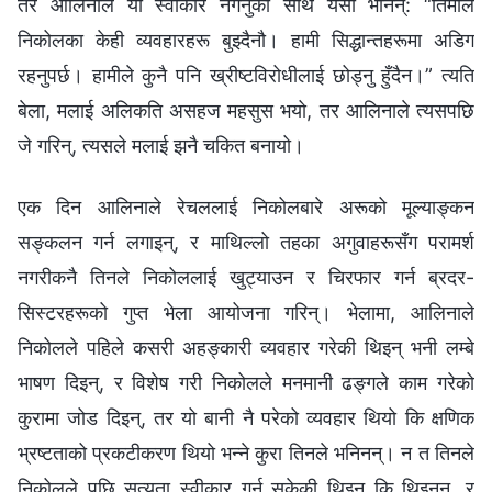
तर आलिनाले यो स्वीकार नगर्नुका साथै यसो भनिन्: “तिमीले
निकोलका केही व्यवहारहरू बुझ्दैनौ। हामी सिद्धान्तहरूमा अडिग
रहनुपर्छ। हामीले कुनै पनि ख्रीष्टविरोधीलाई छोड्नु हुँदैन।” त्यति
बेला, मलाई अलिकति असहज महसुस भयो, तर आलिनाले त्यसपछि
जे गरिन्, त्यसले मलाई झनै चकित बनायो।
एक दिन आलिनाले रेचललाई निकोलबारे अरूको मूल्याङ्कन
सङ्कलन गर्न लगाइन्, र माथिल्लो तहका अगुवाहरूसँग परामर्श
नगरीकनै तिनले निकोललाई खुट्याउन र चिरफार गर्न ब्रदर-
सिस्टरहरूको गुप्त भेला आयोजना गरिन्। भेलामा, आलिनाले
निकोलले पहिले कसरी अहङ्कारी व्यवहार गरेकी थिइन् भनी लम्बे
भाषण दिइन्, र विशेष गरी निकोलले मनमानी ढङ्गले काम गरेको
कुरामा जोड दिइन्, तर यो बानी नै परेको व्यवहार थियो कि क्षणिक
भ्रष्टताको प्रकटीकरण थियो भन्ने कुरा तिनले भनिनन्। न त तिनले
निकोलले पछि सत्यता स्वीकार गर्न सकेकी थिइन् कि थिइनन्, र