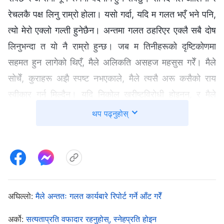
रेचलकै पक्ष लिनु राम्रो होला। यसो गर्दा, यदि म गलत भएँ भने पनि,
त्यो मेरो एक्लो गल्ती हुनेछैन। अन्तमा गलत ठहरिएर एक्लै सबै दोष
लिनुभन्दा त यो नै राम्रो हुन्छ। जब म तिनीहरूको दृष्टिकोणमा
सहमत हुन लागेको थिएँ, मैले अलिकति असहज महसुस गरेँ। मैले
सोचेँ, कुराहरू अझै स्पष्ट नभएकाले, मैले त्यसै अरू कसैको राय
स्वीकार गर्न मिल्दैन। यदि निकोल ख्रीष्टविरोधी होइनन्, र मैले
अन्धाधुन्ध अरूको पछि लागेर तिनलाई त्यस्तो चित्रण गरेँ भने, मैले
थप पढ्नुहोस्
मनमानी ढङ्गले कसैलाई दोषी ठहराइरहेको हुनेछु, जुन परमेश्‍वरलाई
चिढ्याउने काम हो। यस्तो अपराध एक पटक गरिसकेपछि कहिल्यै
मेटाउन सकिँदैन। विवेकले घोचेको कारणले, मैले आलिनासँग सहमत
नहुने निर्णय गरेँ।
अघिल्लो:
मैले अन्ततः गलत कार्यबारे रिपोर्ट गर्ने आँट गरेँ
त्यसपछि, मैले ख्रीष्टविरोधीहरूलाई कसरी खुट्याउने भन्नेबारे
सत्यता खोजेँ। परमेश्‍वरको वचनमा मैले पढेँ: “
ख्रीष्टविरोधीको
अर्को:
सत्यताप्रति वफादार रहनुहोस्, स्नेहप्रति होइन