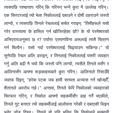
त्यसपछि पश्चात्ताप गरिन् कि गरिनन् भन्ने कुरा नै उल्लेख गरिन्।
एक सिस्टरलाई त्यो भेला निकोललाई दबाउने र दोषी ठहराउने जस्तो
लाग्यो, र त्यसपछि तिनले रेचललाई सचेत गराइन्: “तिमीहरूले यसो
गरेर वास्तवमा के हासिल गर्न खोजिरहेका छौ? के यो परमेश्‍वरको
अभिप्रायअनुरूप छ र? पर्याप्त प्रमाणविना अरूलाई त्यसै चित्रण
गर्न मिल्दैन। यसो गर्दा परमेश्‍वरलाई चिढ्याउन सकिन्छ।” यो
सुनेपछि रेचल अलि डराइन्, र तिनलाई निकोललाई यसरी व्यवहार
गर्नु अलि बढी नै भयो कि जस्तो पनि लाग्यो, त्यसैले तिनले मसँग र
आलिनासँग आफ्ना शङ्काहरूबारे कुरा गरिन्। आलिनाले रिसाउँदै
जवाफ दिइन्, “हरेक पटक जब हामी सत्यता अभ्यास गर्न खोज्छौँ,
शैतानले अवरोध गर्छ।” अन्तमा, तिनले फेरि निकोलको व्यवहारको
चिरफार गरिन्, र निकोल आफ्नो सहकर्मीसँग डाह गर्ने भएकीले,
तिनले गुट बनाएर त्यो सहकर्मीलाई आलोचना गरेकी र दबाएकी थिइन्
भनेर जोड दिइन्। तिनले यो पनि भनिन् कि निकोलले मनमानी