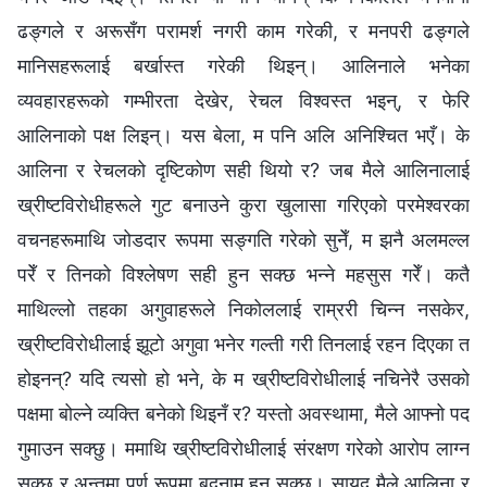
ढङ्गले र अरूसँग परामर्श नगरी काम गरेकी, र मनपरी ढङ्गले
मानिसहरूलाई बर्खास्त गरेकी थिइन्। आलिनाले भनेका
व्यवहारहरूको गम्भीरता देखेर, रेचल विश्वस्त भइन्, र फेरि
आलिनाको पक्ष लिइन्। यस बेला, म पनि अलि अनिश्चित भएँ। के
आलिना र रेचलको दृष्टिकोण सही थियो र? जब मैले आलिनालाई
ख्रीष्टविरोधीहरूले गुट बनाउने कुरा खुलासा गरिएको परमेश्‍वरका
वचनहरूमाथि जोडदार रूपमा सङ्गति गरेको सुनेँ, म झनै अलमल्ल
परेँ र तिनको विश्लेषण सही हुन सक्छ भन्ने महसुस गरेँ। कतै
माथिल्लो तहका अगुवाहरूले निकोललाई राम्ररी चिन्न नसकेर,
ख्रीष्टविरोधीलाई झूटो अगुवा भनेर गल्ती गरी तिनलाई रहन दिएका त
होइनन्? यदि त्यसो हो भने, के म ख्रीष्टविरोधीलाई नचिनेरै उसको
पक्षमा बोल्ने व्यक्ति बनेको थिइनँ र? यस्तो अवस्थामा, मैले आफ्नो पद
गुमाउन सक्छु। ममाथि ख्रीष्टविरोधीलाई संरक्षण गरेको आरोप लाग्न
सक्छ र अन्तमा पूर्ण रूपमा बदनाम हुन सक्छु। सायद मैले आलिना र