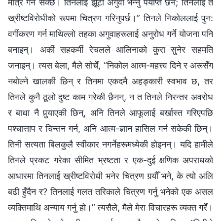
मात्र गर्न सक्छ। तिनलाई झूटो अगुवा भन्नु पर्याप्त छैन; तिनलाई त
ख्रीष्टविरोधीको रूपमा चित्रण गरिनुपर्छ।” तिनले निकोललाई पुन:
वर्गीकरण गर्न माथिल्लो तहका अगुवाहरूलाई अनुरोध गर्ने योजना पनि
बनाइन्। अर्की सहकर्मी रेचलले आलिनाको कुरा सुनेर सहमति
जनाइन्। त्यस बेला, मैले सोचेँ, “निकोल आत्म-महत्त्व दिने र अरूसँग
नबोल्ने खालकी छिन् र तिनमा एकदमै अहङ्कारी स्वभाव छ, तर
तिनले कुनै ठूलो दुष्ट काम गरेकी छैनन्, न त तिनले निरन्तर अवरोध
र बाधा नै पुर्‍याएकी छिन्, अनि तिनले आफूलाई बर्खास्त गरिएपछि
पश्चात्ताप र चिन्तन गर्न, अनि आत्म-ज्ञान हासिल गर्न सकेकी छिन्।
तिनी सत्यता बिलकुलै स्वीकार नगर्नेहरूमध्येकी होइनन्। यदि हामीले
तिनले प्रकट गरेका सीमित भ्रष्टता र एक-दुई क्षणिक अपराधको
आधारमा तिनलाई ख्रीष्टविरोधी भनेर चित्रण गर्‍यौँ भने, के त्यो अलि
बढी हुँदैन र? तिनलाई गलत तरिकाले चित्रण गर्नु भनेको एक असल
व्यक्तिमाथि अन्याय गर्नु हो।” त्यसैले, मैले मेरा विचारहरू व्यक्त गरेँ।