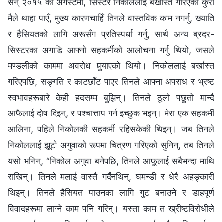
सन् २०१५ को अगस्टमा, सिस्टर निकोललाई बर्खास्त गरिएको कुरा
मैले थाहा पाएँ, मुख्य कारणचाहिँ तिनले वास्तविक काम नगर्नु, ख्याति
र हैसियतको लागि अरूसँग प्रतिस्पर्धा गर्नु, साथै अन्य ब्रदर-
सिस्टरका अगाडि आफ्नो सहकर्मीको आलोचना गर्नु थियो, जसले
मण्डलीको काममा अवरोध पुर्‍याएको थियो। निकोललाई बर्खास्त
गरिएपछि, सङ्गति र काटछाँट पाएर तिनले आफ्ना अपराध र भ्रष्ट
स्वभावहरूबारे केही हदसम्म बुझिन्। तिनले ठूलो पछुतो मान्दै
आफैलाई दोष दिइन्, र पश्चात्ताप गर्न इच्छुक भइन्। मेरा एक सहकर्मी
आलिना, पहिले निकोलकी सहकर्मी रहिसकेकी थिइन्। जब तिनले
निकोललाई झूटो अगुवाको रूपमा चित्रण गरिएको सुनिन्, तब तिनले
यसो भनिन्, “निकोल अगुवा बनेपछि, तिनले आफूलाई सबैभन्दा माथि
राखिन्। तिनले मलाई वास्तै गर्दैनथिन्, घमन्डी र धेरै अहङ्कारी
थिइन्। तिनले हैसियत पाउनका लागि गुट बनाउने र डाहपूर्ण
विवादहरूमा लाग्ने काम पनि गरिन्। यस्ता काम त ख्रीष्टविरोधीले