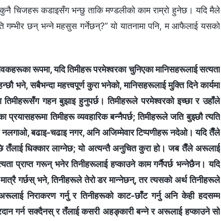
 कुनै चिजहरू कडाइसँग भन्छु ताकि मण्डलीको काम राम्रो हुनेछ। यदि मैले
ति गम्भीर छन् भन्ने महसुस गर्नेछन्?” यो यातनामा पनि, म आफैलाई यसको
ेवकहरूका रूपमा, यदि तिमीहरू परमेश्‍वरका चुनिएका मानिसहरूलाई सत्यता
्छौ भने, सबैभन्दा महत्त्वपूर्ण कुरा भनेको, मानिसहरूलाई मुक्ति दिने कार्यमा
ेमा तिमीहरूसँग गहन बुझाइ हुनुपर्छ। तिमीहरूले परमेश्‍वरको इच्‍छा र उहाँले
ा प्रयासहरूमा तिमीहरू व्यवहारिक बन्‍नैपर्छ; तिमीहरूले जति बुझ्छौ त्यति
ाक नलगाओ, बढाइ-चढाइ नगर, अनि अजिम्‍मेवार टिप्पणीहरू नदेओ। यदि तैँले
 तँलाई धिक्‍कार लाग्‍नेछ; यो अत्यन्तै अनुचित कुरा हो। जब तैँले अरूलाई
्यता प्राप्त गरून् भनेर तिनीहरूलाई हप्काउने काम गर्नैपर्छ भन्‍नेछैन। यदि
्रै गर्छस् भने, तिनीहरूले तेरो डर मान्‍नेछन्, तर त्यसको अर्थ तिनीहरूले
े अरूलाई निराकरण गर्नु र तिनीहरूको काट-छाँट गर्नु अनि केही हदसम्‍म
रदान गर्न सक्दैनस् र तँलाई कसरी अहङ्कारी बन्‍ने र अरूलाई हप्काउने सो