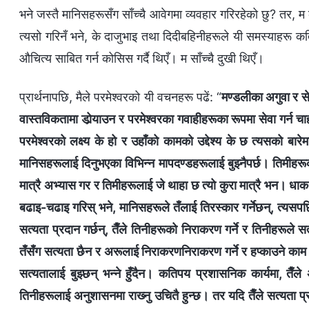
भने जस्तै मानिसहरूसँग साँच्चै आवेगमा व्यवहार गरिरहेको छु? तर, म
त्यसो गरिनँ भने, के दाजुभाइ तथा दिदीबहिनीहरूले यी समस्याहरू क
औचित्य साबित गर्न कोसिस गर्दै थिएँ। म साँच्चै दुखी थिएँ।
प्रार्थनापछि, मैले परमेश्‍वरको यी वचनहरू पढें: “
मण्डलीका अगुवा र स
वास्तविकतामा डोर्‍याउन र परमेश्‍वरका गवाहीहरूका रूपमा सेवा गर्न चाहन
परमेश्‍वरको लक्ष्‍य के हो र उहाँको कामको उद्देश्‍य के छ त्यसको बार
मानिसहरूलाई दिनुभएका विभिन्‍न मापदण्डहरूलाई बुझ्‍नैपर्छ। तिमीहरूक
मात्रै अभ्यास गर र तिमीहरूलाई जे थाहा छ त्यो कुरा मात्रै भन। ध
बढाइ-चढाइ गरिस् भने, मानिसहरूले तँलाई तिरस्कार गर्नेछन्, त्यसपछि
सत्यता प्रदान गर्छन्, तैँले तिनीहरूको निराकरण गर्ने र तिनीहरूले सत
तँसँग सत्यता छैन र अरूलाई निराकरणनिराकरण गर्ने र हप्काउने काम मात
सत्यतालाई बुझ्छन् भन्‍ने हुँदैन। कतिपय प्रशासनिक कार्यमा, तैँल
तिनीहरूलाई अनुशासनमा राख्‍नु उचितै हुन्छ। तर यदि तैँले सत्यता प्