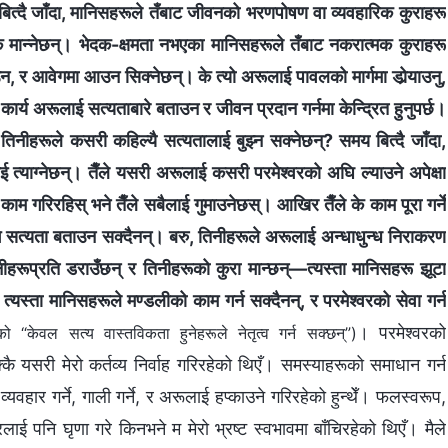
 बित्दै जाँदा, मानिसहरूले तँबाट जीवनको भरणपोषण वा व्यवहारिक कुराहरू
दिक्‍क मान्‍नेछन्। भेदक-क्षमता नभएका मानिसहरूले तँबाट नकरात्मक कुराहरू
न, र आवेगमा आउन सिक्‍नेछन्। के त्यो अरूलाई पावलको मार्गमा डोर्‍याउनु,
ो कार्य अरूलाई सत्यताबारे बताउन र जीवन प्रदान गर्नमा केन्द्रित हुनुपर्छ।
तिनीहरूले कसरी कहिल्यै सत्यतालाई बुझ्‍न सक्‍नेछन्? समय बित्दै जाँदा,
ई त्याग्‍नेछन्। तैँले यसरी अरूलाई कसरी परमेश्‍वरको अघि ल्याउने अपेक्षा
म गरिरहिस् भने तैँले सबैलाई गुमाउनेछस्। आखिर तैँले के काम पूरा गर्ने
 सत्यता बताउन सक्दैनन्। बरु, तिनीहरूले अरूलाई अन्धाधुन्ध निराकरण
रूप्रति डराउँछन् र तिनीहरूको कुरा मान्छन्—त्यस्ता मानिसहरू झूटा
यस्ता मानिसहरूले मण्डलीको काम गर्न सक्दैनन्, र परमेश्‍वरको सेवा गर्न
। परमेश्‍वरको
 “केवल सत्य वास्तविकता हुनेहरूले नेतृत्व गर्न सक्छन्”)
कै यसरी मेरो कर्तव्य निर्वाह गरिरहेको थिएँ। समस्याहरूको समाधान गर्न
्यवहार गर्ने, गाली गर्ने, र अरूलाई हप्काउने गरिरहेको हुन्थेँ। फलस्वरूप,
ाई पनि घृणा गरे किनभने म मेरो भ्रष्ट स्वभावमा बाँचिरहेको थिएँ। मैले