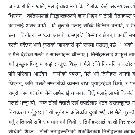
जानकारी लिन थाले, मलाई थाहा भयो कि टोलीका केही सदस्यहरू त्य
थिएनन्। कतिपयलाई सिद्धान्तहरूको ज्ञान थिएन र टोली नेताहरूल
कामलाई असर पार्यो। यो कुराले मलाइ साँच्चै चिन्तित बनायो, र म
छन्। तिनीहरू स्पष्टतः आफ्नो कामप्रति जिम्मेवार छैनन्। अर्को सभाम
गल्ती गर्दैछन् भन्ने कुराको जानकारी पूर्ण रूपमा गराउनु पर्छ।” अर्क
र मैले देखेका गल्ती र समस्याहरू औंल्याए। तिनीहरूलाई आफुले व्य
गर्न इच्छुक थिए, म अझै सन्तुष्ट थिइन। मैले सोंचे कि यदि म कठोर भइ
पनि परिणाम आउँदैन। गालीको स्वरमा, मैले भने तिनीहरू आफ्नो क
थिएनन्, अनि यसले मण्डलीको काममा बाधा पुर्‍याइरहेको थियो, र यस्
राम्रो काम गरेकोमा मैले आफैलाई धन्यवाद दिएँ, मलाई लाग्यो कि म
मलाई भन्नुभयो, “एक टोली नेताले उहाँ तपाईलाई भेट्न डराउनुहुन्छ भ
निराकरण गर्नुहुन्छ।” यो सुनेर म अलिकति दुखी भएँ, तर मैले तुरुन्
गर्नु र तिनको सहि समाधान गर्नु थियो, र तिनीहरूलाई यस्तो निराकर
सोचेको थिइन। टोली नेताहरूसँगको अर्कोबैठकमा तिनीहरूको कामको