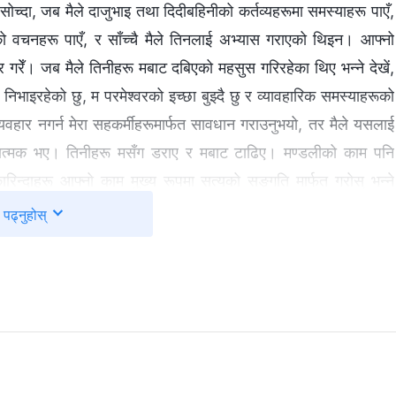
सोच्दा, जब मैले दाजुभाइ तथा दिदीबहिनीको कर्तव्यहरूमा समस्याहरू पाएँ,
रको वचनहरू पाएँ, र साँच्चै मैले तिनलाई अभ्यास गराएको थिइन। आफ्नो
 गरेँ। जब मैले तिनीहरू मबाट दबिएको महसुस गरिरहेका थिए भन्ने देखें,
क निभाइरहेको छु, म परमेश्‍वरको इच्छा बुझ्दै छु र व्यावहारिक समस्याहरूको
्यवहार नगर्न मेरा सहकर्मीहरूमार्फत सावधान गराउनुभयो, तर मैले यसलाई
कारात्मक भए। तिनीहरू मसँग डराए र मबाट टाढिए। मण्डलीको काम पनि
ारिन्दाहरू आफ्नो काम मुख्य रूपमा सत्यको सङ्गति मार्फत गरोस् भन्ने
ो भ्रष्ट स्वभाव र आफ्नो भ्रष्टताको सत्य पहिचान गर्नु अघि, र त्यसपछि
पढ्नुहोस्
पुरा गर्न प्रेरित हुन्छन्। तर म सोच्थेँ मैले आफ्नो काममा कठोर हुनु पर्छ,
्काउने गर्थे, र त्यो तिनीहरूको समस्याहरू पहिल्याउने र सुधार्ने एकमात्र
र उपाय थियो। तब मैले दे खें त्यो साँच्चै बकवास दृष्टिकोण थियो! यसरी
रूको आलोचना गर्दै र तिनीहरूलाई अफ्ठ्यारो पार्दै थिएँ। म सत्यमा
परमेश्‍वर चाहनुहुन्छ कि अगुवाहरू दाजुभाइ तथा दिदीबहिनीहरूको
हरू सबै समानरूपमा एकैसाथ हिडुन्, तिनीहरू परमेश्‍वरको वचनहरूलाई