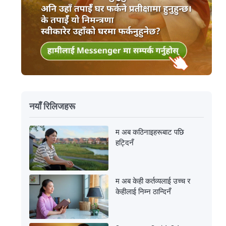
नयाँ रिलिजहरू
म अब कठिनाइहरूबाट पछि
हट्दिनँ
म अब केही कर्तव्यलाई उच्च र
केहीलाई निम्न ठान्दिनँ