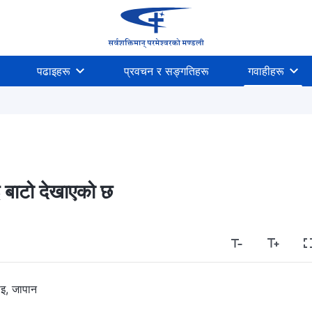
पढाइहरू
प्रवचन र सङ्गतिहरू
गवाहीहरू
 बाटो देखाएको छ
इ, जापान