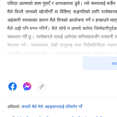
पवित्र आत्माको काम गुमाएँ र अन्धकारमा डुबें। त्यो समयलाई फर्केर 
मैले विरलै सत्यको खोजीगरेँ वा विशिष्ट सङ्गतिको लागि परमेश्‍व
अहंकारी स्वभावका कारण मैले तिनको आलोचना गर्ने र हप्काउने मात्र
मैले अझै पनि मनन गरिनँ। मैले सोचें म आफ्नो कर्तव्य जिम्मेवारीपुर्व
समाधान गर्दै छु। परमेश्‍वरले मलाई आवेगमा मानिसहरूसँग मनमानी व
बेवास्ता गरें। फलस्वरूप, केही दाजुभाइ तथा दिदीबहिनीहरू न
राम्रोसँग चलिरहेको थिएन। परमेश्‍वरलेस्पष्ट रूपमा अगुवाहरू र क
चाहनुहुन्छ। दाजुभाइ तथा दिदीबहिनीहरूले सत्यलाई बुझ्नुपर्छ, आफ्न
थप 
मात्र तिनीहरू परमेश्‍वरको वचनहरूको अभ्यास गर्न र आफ्नो कर्तव्यहरू 
जब मैले समस्याहरू थाहा पाएँ, मैले निरन्तर तिनीहरूलाई आलोचना र हप
उपाय हुने थियो। मलाई लाग्यो कि परिणामहरू हासिल गर्ने यो एकमात्
काम गरेर म आफ्नो पदको फाइदा लिदै थिएँ र अहंकारकासाथ मानिसह
सङ्गतिको साथमा अरूको समस्याहरूको समाधान गरिरहेको थिएन। 
अघिल्लो:
कसरी मैले मेरो अहङ्कारलाई परिवर्तन गरेँ
समस्याको समाधान गर्न सत्यमा सङ्गतिको उपयोग गरोस्, कि तिनी