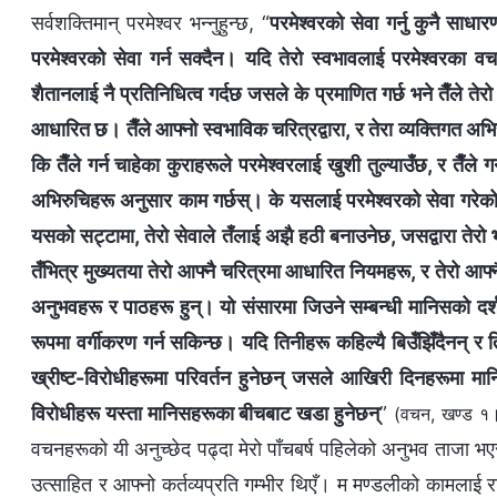
सर्वशक्तिमान्‌ परमेश्‍वर भन्नुहुन्छ, “
परमेश्‍वरको सेवा गर्नु कुनै स
परमेश्‍वरको सेवा गर्न सक्दैन। यदि तेरो स्वभावलाई परमेश्‍वरका 
शैतानलाई नै प्रतिनिधित्व गर्दछ जसले के प्रमाणित गर्छ भने तैँले ते
आधारित छ। तैँले आफ्‍नो स्वभाविक चरित्रद्वारा, र तेरा व्यक्तिगत अभि
कि तैँले गर्न चाहेका कुराहरूले परमेश्‍वरलाई खुशी तुल्याउँछ, र तैँले ग
अभिरुचिहरू अनुसार काम गर्छस्। के यसलाई परमेश्‍वरको सेवा गरेको 
यसको सट्टामा, तेरो सेवाले तँलाई अझै हठी बनाउनेछ, जसद्वारा तेरो भ्
तँभित्र मुख्यतया तेरो आफ्नै चरित्रमा आधारित नियमहरू, र तेरो आफ्न
अनुभवहरू र पाठहरू हुन्। यो संसारमा जिउने सम्‍बन्धी मानिसको द
रूपमा वर्गीकरण गर्न सकिन्छ। यदि तिनीहरू कहिल्यै बिउँझिँदैनन् र तिन
ख्रीष्ट-विरोधीहरूमा परिवर्तन हुनेछन् जसले आखिरी दिनहरूमा मान
विरोधीहरू यस्ता मानिसहरूका बीचबाट खडा हुनेछन्
”
(वचन, खण्ड १। प
वचनहरूको यी अनुच्छेद पढ्दा मेरो पाँचबर्ष पहिलेको अनुभव ताजा भ
उत्साहित र आफ्नो कर्तव्यप्रति गम्भीर थिएँ। म मण्डलीको कामलाई र