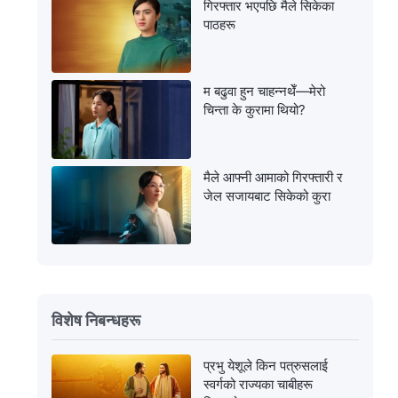
गिरफ्तार भएपछि मैले सिकेका
पाठहरू
म बढुवा हुन चाहन्नथेँ—मेरो
चिन्ता के कुरामा थियो?
मैले आफ्नी आमाको गिरफ्तारी र
जेल सजायबाट सिकेको कुरा
विशेष निबन्धहरू
प्रभु येशूले किन पत्रुसलाई
स्वर्गको राज्यका चाबीहरू