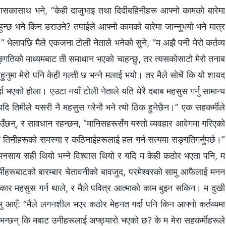
‍वासकासाथ भने, “केही दाजुभाइ तथा दिदीबहिनीहरू आफ्नो कामको बारेमा
ुहुन्छ भने किन डराउने? तपाईले आफ्नो कामको बारेमा जान्नुभयो भने मात्र
भेलापछि मैले एकजना टोली नेताले भनेको सुने, “म अझै पनी मेरो कर्तव्य
 सङ्गतिको माध्यमबाट ती समाधान भएको चाहन्छु, तर त्यसकोसाटो मेरो तनाब
ुमा मेरो पनि केही गल्ती छ भन्ने मलाई भयो। तर मैले सोचें कि यो शायद
 भएको होला। एउटा नयाँ टोली नेताले यति धेरै दबाब महसुस गर्नु सामान्य
दि तिमीले यसरी नै महसुस गरेनौ भने त्यो ठिक हुनेछैन।” एक सहकर्मीले
राउँछन्, र सावधान रहन्छन, “मानिसहरूसँग यस्तो व्यवहार आवेगमा गरिएको
 तिनीहरूको समस्या र कठिनाईहरूलाई हल गर्न सत्यमा सङ्गतिगर्नुपर्छ।”
मनसाय सही थियो भन्ने विश्‍वास थियो र यदि म केही कठोर भएता पनि, म
कर्मीहरूबाटको बारम्बार चेतावनीको बावजुद, परमेश्‍वरको सामु आफैलाई मनन
्धकार महसुस गर्न थाले, र मैले पवित्र आत्माको काम बुझ्न सकिन। म दुखी
मु आएँ: “मैले लगनशील भएर कठोर मेहनत गर्दा पनि किन आफ्नो कर्तव्यमा
भन्छन् कि मबाट उनीहरूलाई अफ्ठ्यारो भएको छ? के म मेरा सहकर्मीहरूले