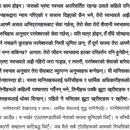
ाधारण काम होइन। जसको भ्रष्ट स्वभाव अपरिवर्तित रहन्छ उसले कहिले पनि
वचनहरूद्वारा न्याय गरिएको र सजाय दिइएको छैन भने, तेरो स्वभावले अझै
रो आफ्नै असल अभिप्रायहरूबाट सेवा गर्छस्, तेरो सेवा तेरो शैतानी स्वभावमा
रुचिहरू अनुसार परमेश्‍वरको सेवा गर्छस्। यति मात्र होइन, तँ सँधै सोच्छस्
र्न नचाहने कुराहरू परमेश्‍वरको निम्ती घृणित छन्; तँ पूर्ण रूपमा तेरा आफ्नै
भन्न सकिन्छ? अन्ततः तेरो जीवन स्वभावमा हल्का परिवर्तन पनि हुनेछैन;
रष्ट स्वभावले अझै गहिरो जरा गाड्छ, र त्यस्तै, परमेश्‍वरको सेवाको बारेमा
ै स्वभाव अनुसार तेरा सेवाबाट व्युत्पन्न अनुभवहरू बन्नेछन्। यी मानिसका
र्शनशास्त्र हो। यस्ता मानिसहरूलाई फरिसीहरू र धार्मिक अधिकारीहरूको
ीहरूले कहिल्यै पश्‍चात्ताप गर्दैनन् भने, तिनीहरू पक्कै झूटा ख्रीष्टहरू र
िसहरूलाई धोका दिन्छन्। पहिले नै भनिएका झूटा ख्रीष्टहरू र ख्रीष्ट-
। परमेश्‍वरको
रमेश्‍वरको देखापराइ र काम। धार्मिक सेवालाई शुद्ध पारिनैपर्छ)
एर आउँछ। म भर्खर एउटामण्डलीको नेताको रूपमा चुनिएको थिएँ। म साँच्चै
ाम्ररी सम्हाल्न कटिबद्ध थिएँ। जब मैले सबै टोलीहरूको कामको स्थितिको