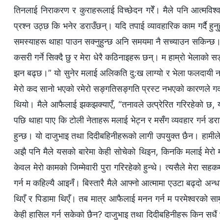
तिनलाई निराकरण र कुराहरूलाई विच्छेदन गरेँ। मैले पनि आत्मविश्
प्रश्न उठ्छ कि भनेर डराउँछन्। यदि तपाई व्यावहारिक काम गर्दै हुन
समस्याहरू थाहा पाउन सक्नुहुन्छ अनि समयमा नै सच्याउन सकिन्छ।” 
कसरी गर्ने सिक्दै छु र मेरा धेरै कठिनाइहरू छन्। म हाम्रो भेलाको
झन बढ्छ।” यो सुनेर मलाई अलिकति दु:ख लाग्यो र भेला फलदायी नहुन
मेरो कद सानो भएको रमेरो सङ्गतिसङ्गति प्रस्ट नभएको कारणले गर्दा
थियो। मैले आफैलाई झकझक्याएँ, “तनावले उत्प्रेरित गरिरहेको छ, य
पछि थाहा पाए कि टोली नेताहरू मलाई भेट्न र मसँग व्यवहार गर्न ड
हुन्छ। यो दाजुभाइ तथा दिदीबहिनीहरूको लागी उपयुक्त छैन। हामीले
अझै पनि मैले यसको बारेमा केही सोचेको थिइन, किनकि मलाई मेरो 
केवल मेरो कामको जिम्मेवारी पुरा गरिरहेको हुन्थे। त्यसैले मेरा सह
गर्न म कहिल्यै आइनँ। बिस्तारै मैले आफ्नो आत्मामा एउटा बढ्दो अन
थिएँ र पिडामा थिएँ। तब मात्र आफैलाई मनन गर्न म परमेश्‍वरको सा
केही हासिल गर्न सकेको छैन? दाजुभाइ तथा दिदीबहिनीहरू किन सधैं 