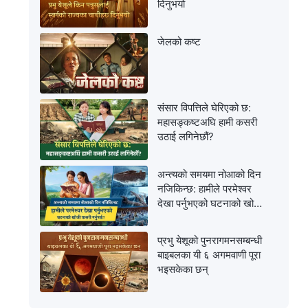
दिनुभयो
जेलको कष्ट
संसार विपत्तिले घेरिएको छ:
महासङ्कष्टअघि हामी कसरी
उठाई लगिनेछौं?
अन्त्यको समयमा नोआको दिन
नजिकिन्छ: हामीले परमेश्‍वर
देखा पर्नुभएको घटनाको खोजी
कसरी गर्नुपर्छ?
प्रभु येशूको पुनरागमनसम्‍बन्धी
बाइबलका यी ६ अगमवाणी पूरा
भइसकेका छन्