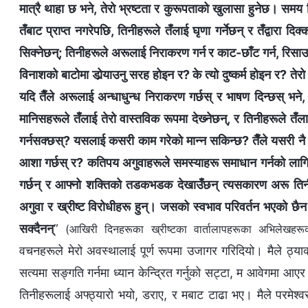
मात्रै थाहा छ भने, तेरो भ्रष्टता र कुरूपताको खुलासा हुनेछ। समय
तँबाट प्राप्त नगरेपछि, तिनीहरूले तँलाई घृणा गर्नेछन् र तँद्वारा 
सिक्‍नेछन्; तिनीहरूले अरूलाई निराकरण गर्न र काट-छाँट गर्न, रिसाउ
विनाशको बाटोमा डोर्‍याउनु सरह होइन र? के त्यो दुष्कर्म होइन र? तेर
यदि तैँले अरूलाई अन्धाधुन्ध निराकरण गर्छस् र भाषण दिन्छस् भने, 
मानिसहरूले तँलाई तेरो वास्तविक रूपमा देख्‍नेछन्, र तिनीहरूले तँला
गर्नसक्छस्? यसलाई कसरी काम गरेको मान्‍न सकिन्छ? तैँले यसरी नै का
आशा गर्छस् र? कतिपय अगुवाहरूले समस्याहरू समाधान गर्नको लागि
गर्छन् र आफ्‍नो शक्तिको तडकभडक देखाउँछन् त्यसकारण अरू तिनीह
अगुवा र ख्रीष्ट विरोधीहरू हुन्। जसको स्वभाव परिवर्तन भएको छैन त्
सक्दैनन्
”
(आखिरी दिनहरूका ख्रीष्टका वार्तालापहरूका अभिलेखहरूको
वचनहरूले मेरो अवस्थालाई पूर्ण रूपमा उजागर गरिदियो। मैले ठ्याक्
सत्यमा सङ्गति गर्नमा ध्यान केन्द्रित गर्नुको सट्टा, म आवेगमा आएर व
तिनीहरूलाई अफ्ठ्यारो भयो, डराए, र मबाट टाढा भए। मैले परमेश्‍वरल