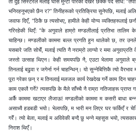
ती दुई सिस्टरले मलाई घोसे मुन्टो पारेको देखेर छक्‍क पर्दै सोधे: “
भनिरहनुभएको छैन र?” तिनीहरूको प्रतिक्रिया सुनेपछि, मलाई अलिक 
जवाफ दिएँ, “ठिकै छ त्यसोभए, हामीले केही योग्य व्यक्तिहरूलाई छनौट
गरिरहेकी थिएँ: “के अगुवाले हाम्रो मण्डलीलाई प्रतिभा तालिम क
चाहिन्छ। मण्डलीको काममा बल्‍ल प्रगति हुन थालेको छ, तर उनले
यसबारे जति सोचेँ, मलाई त्यति नै नराम्रो लाग्यो र ममा अगुवाप्रति के
जस्तो उत्साह थिएन। केही समयपछि नै, एउटा भेलामा अगुवाले ब्र
तिनलाई बढुवा र जगेर्ना गर्न चाहन्थिन्। यो सुन्‍नेबित्तिकै त्यो वैरभा
पूरा गरेका छन् र म तिनलाई मलजल कार्य रेखदेख गर्ने काम दिन चाह
काम एकलै गर्ने? त्यसपछि के मैले साँच्‍चै नै राम्रा नतिजाहरू प्राप
अर्कै काममा खटाएर लैजाऊ! मण्डलीको काममा म कसरी बाधा बन्न 
असाध्यै हडबडी भयो। भेलापछि, म भारी मन लिएर घर फर्किएँ र चेङ्झ
गरेँ। त्यो बेला, मलाई म अविवेकी बन्दै छु भन्‍ने महसुस भयो, त्यसकारण
निराश थिएँ।