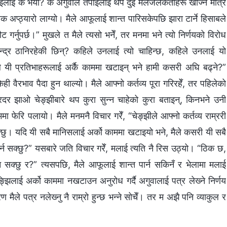
तपाईंलाई के भयो? के अगुवाले तपाईंलाई थप दुई मलजलकर्ताहरू खोज्‍न मात्रै
अप्ठ्यारो लाग्यो। मैले आफूलाई शान्त पारिसकेपछि झारा टार्ने हिसाबले
 गर्नुपर्छ।” मुखले त मैले त्यसो भनेँ, तर मनमा भने त्यो निर्णयको विरोध
ेन्द्र ठानिरहेकी छिन्? कहिले उनलाई त्यो चाहिन्छ, कहिले उनलाई यो
 यी प्रतिभाहरूलाई अर्कै काममा खटाइन् भने हामी कसरी अघि बढ्ने?”
ही वैरभाव पैदा हुन थाल्यो। मैले आफ्‍नो कर्तव्य पूरा गरिरहेँ, तर पहिलेको
दर झाओ चेङ्झीबारे थप कुरा सुन्‍न चाहेको कुरा बताइन्, किनभने उनी
व ममा फेरि पलायो। मैले मनमनै विचार गरेँ, “चेङ्झीले आफ्‍नो कर्तव्य राम्ररी
न्छु। यदि यी सबै मानिसलाई अर्को काममा खटाइयो भने, मैले कसरी यी सबै
्त गर्न सक्छु?” यसबारे जति विचार गरेँ, मलाई त्यति नै रिस उठ्यो। “ठिक छ,
सक्छु र?” त्यसपछि, मैले आफूलाई शान्त पार्न सकिनँ र भेलामा मलाई
िलाई अर्को काममा नखटाउन अनुरोध गर्दै अगुवालाई पत्र लेख्‍ने निर्णय
 मैले पत्र नलेख्‍नु नै राम्रो हुन्छ भन्‍ने सोचेँ। तर म अझै पनि व्याकुल र