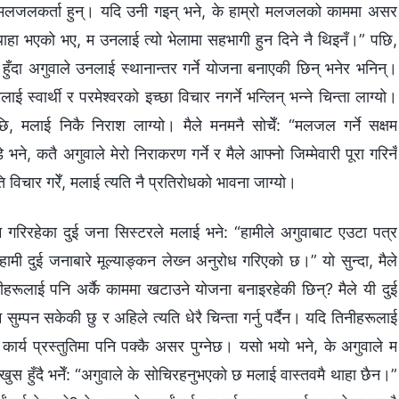
भवी मलजलकर्ता हुन्। यदि उनी गइन् भने, के हाम्रो मलजलको काममा असर
थाहा भएको भए, म उनलाई त्यो भेलामा सहभागी हुन दिने नै थिइनँ।” पछि,
ुँदा अगुवाले उनलाई स्थानान्तर गर्ने योजना बनाएकी छिन् भनेर भनिन्।
र्थी र परमेश्‍वरको इच्‍छा विचार नगर्ने भन्लिन् भन्‍ने चिन्ता लाग्यो।
, मलाई निकै निराश लाग्यो। मैले मनमनै सोचेँ: “मलजल गर्ने सक्षम
 कतै अगुवाले मेरो निराकरण गर्ने र मैले आफ्‍नो जिम्‍मेवारी पूरा गरिनँ
ि विचार गरेँ, मलाई त्यति नै प्रतिरोधको भावना जाग्यो।
ाम गरिरहेका दुई जना सिस्टरले मलाई भने: “हामीले अगुवाबाट एउटा पत्र
हामी दुई जनाबारे मूल्याङ्कन लेख्‍न अनुरोध गरिएको छ।” यो सुन्दा, मैले
नीहरूलाई पनि अर्कै काममा खटाउने योजना बनाइरहेकी छिन्? मैले यी दुई
सुम्पन सकेकी छु र अहिले त्यति धेरै चिन्ता गर्नु पर्दैन। यदि तिनीहरूलाई
कार्य प्रस्तुतिमा पनि पक्‍कै असर पुग्नेछ। यसो भयो भने, के अगुवाले म
ुस हुँदै भनेँ: “अगुवाले के सोचिरहनुभएको छ मलाई वास्तवमै थाहा छैन।”