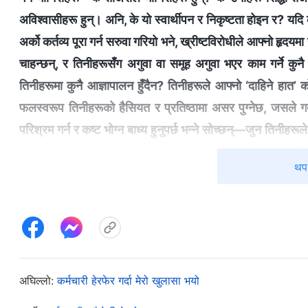
अविश्‍वासीहरू हुन्। अनि, के यो स्वार्थीपन र निकृष्टता होइन र? यदि 
अर्को कर्तव्य पूरा गर्न सरुवा गरियो भने, ख्रीष्टविरोधीले आफ्‍नो 
चाहन्छन्, र तिनीहरूसँग अगुवा वा समूह अगुवा भएर काम गर्ने कुनै
तिनीहरूमा कुनै आज्ञापालन हुँदैन? तिनीहरूले आफ्नो ‘दाहिने हात’
फलस्वरूप तिनीहरूको हैसियत र प्रतिष्ठामा असर पुग्‍नेछ, जसले गर
परिश्रम गर्न र कष्ट भोग्‍न बाध्य हुनुपर्छ भन्‍ने सोच्छन्—जुन तिनी
बानी परेको हुन्छ, र तिनीहरू अझै बढी परिश्रम गर्न वा कष्ट भोग्‍न चाहँ
थप 
घरले स्थानान्तरलाई जोड दिन्छ भने, तिनीहरूले धेरै गुनासो गर्छन् र
होइन र? परमेश्‍वरका चुनिएका मानिसहरूलाई परमेश्‍वरको घरले केन्द्र
कुनै सरोकार हुँदैन। सबैले सिद्धान्तअनुसार काम गर्नुपर्छ; 
सिद्धान्तहरूअनुसार व्यवहार गर्दैनन्, तिनीहरू आफ्‍नै हैसियत र हितह
बनाउन असल क्षमता भएका दाजुभाइ-दिदीबहिनीहरूलाई आफ्नो सेवा गर्न 
अघिल्लो:
कर्मचारी हेरफेर गर्दा मेरो खुलासा भयो
भएका मानिसहरूलाई आफ्नै साथमा राख्दा र परमेश्‍वरको घरलाई ती मा
तिनीहरूलाई सरुवा हुन नदिएजस्तो देखिन्छ, तर वास्तवमा तिनीहरूले आफ