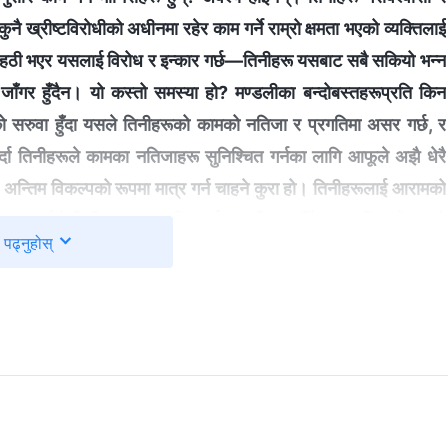
कुनै ख्रीष्टविरोधीको अधीनमा रहेर काम गर्ने राम्रो क्षमता भएको व्यक्तिलाई
हृदयमा हठी भएर यसलाई विरोध र इन्कार गर्छ—तिनीहरू यसबाट सबै सकियो भन्‍न
 जाँगर हुँदैन। यो कस्तो समस्या हो? मण्डलीका बन्दोबस्तहरूप्रति किन
 को सरुवा हुँदा यसले तिनीहरूको कामको नतिजा र प्रगतिमा असर गर्छ, र
्दा तिनीहरूले कामका नतिजाहरू सुनिश्‍चित गर्नका लागि आफूले अझै धेरै
हरूले अन्तिम विकल्पको रूपमा मात्र गर्न चाहने कुरा हो। तिनीहरूलाई आरामको
दैनन्, त्यसैले तिनीहरू त्यस व्यक्तिलाई जान दिन चाहँदैनन्। यदि परमेश्‍वरको
पढ्नुहोस्
 तिनीहरूको आफ्नै काम समेत त्याग्न चाहन्छन्। के यो स्वार्थी र खराब कुरा
ीय रूपमा अह्राउखटाउ गर्छ। यसको कुनै अगुवा, समूह प्रमुख, वा व्यक्तिसँग
यो परमेश्‍वरको घरको नियम हो। ख्रीष्टविरोधीहरू परमेश्‍वरको घरका
रूको खातिर निरन्तर षड्यन्‍त्र रच्छन्, र आफ्नै शक्ति र हैसियतलाई दह्रिलो
लगाउँछन्। के यो स्वार्थी र नीच होइन र? बाहिरबाट हेर्दा, असल क्षमता
निसहरूलाई सरुवा गर्न नदिँदा, तिनीहरूले मण्डलीको कामको बारेमा सोचेर
्‍नै शक्ति र हैसियतको बारेमा मात्र सोचिरहेका हुन्छन्, मण्डलीको कामको