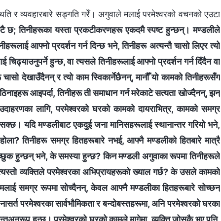
थिति र व्यवहारबारे सङ्गति गरेँ। अगुवाले मलाई परमेश्‍वरको वचनको एउटा
रस्टै छ; तिनीहरूका यस्ता प्रकटीकरणहरू एकदमै स्पष्ट हुन्छन्। मण्डलीले
ीहरूलाई आफ्नो प्रदर्शन गर्न दिन्छ भने, तिनीहरू अत्यन्तै चासो लिएर त्यो
 चिढ्याउनुपर्ने हुन्छ, वा त्यसले तिनीहरूलाई आफ्नो प्रदर्शन गर्न दिँदैन वा
ू चासो देखाउँदैनन् र त्यो काम स्विकार्नेछैनन्, मानौँ यो कामको तिनीहरूसँग
 कठिनाइहरू आइपर्दा, तिनीहरू ती समाधान गर्न मरेकाटे सत्यता खोज्दैनन्, झन्
ँ। उदाहरणका लागि, परमेश्‍वरको घरको कामको दायराभित्र, कामको समग्र
ुन सक्छ। यदि मण्डलीबाट एकदुई जना मानिसहरूलाई स्थानान्तर गरियो भने,
 होला? तिनीहरू समग्र हितहरूबारे नभई, आफ्‍नै मण्डलीको हितबारे मात्रै
च्छुक हुन्छन् भने, के समस्या हुन्छ? किन मण्डली अगुवाका रूपमा तिनीहरूले
े त्यस्तो व्यक्तिले परमेश्वरका अभिप्रायहरूको ख्याल गर्छ? के उसले कामको
मलाई समग्र रूपमा सोच्दैनन्, केवल आफ्‍नै मण्डलीका हितहरूबारे सोच्छन्
 बिनासर्त परमेश्‍वरका सार्वभौमिकता र बन्दोबस्तहरूमा, अनि परमेश्‍वरको घरका
्धान्तअनुरूप हुन्छ। परमेश्‍वरको घरको कामले मागेमा, व्यक्ति जोसुकै भए पनि,