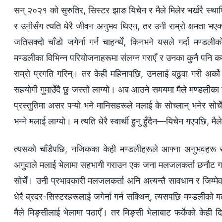
सन् २०२१ को सुरुतिर, सिस्टर झाङ यिचेन र मैले मिलेर भर्खरै स्था
र उनीसँग त्यति धेरै जीवन अनुभव थिएन, तर उनी राम्रो क्षमता भए
जतिसक्दो चाँडो जगेर्ना गर्न चाहन्थेँ, किनभने यसले गर्दा मण्
मण्डलीका विभिन्‍न परियोजनाहरूमा संलग्‍न गराएँ र उनका कुनै पनि 
राम्रो प्रगति गरिन्। तर केही महिनापछि, उनलाई बढुवा गरी अर्क
सहयोगी गुमाउँदै छु जस्तो लाग्यो। अब आउने समयमा मैले मण्डलीका सबै क
प्रस्तुतिमा असर पऱ्यो भने मानिसहरूले मलाई के सोच्‍लान् भनेर सो
भन्ने मलाई लाग्यो। म त्यति धेरै स्वार्थी हुनु हुँदैन—यिचेन गएपछि, मैल
त्यसको चाँडैपछि, नजिकका केही मण्डलीहरूले आफ्‍ना अनुभवहरू
अगुवाले मलाई भेलामा सहभागी गराउन एक जना मलजलकर्ता छनौट गर्न ल
सोचेँ। उनी प्रभावकारी मलजलकर्ता अनि अत्यन्तै सावधान र जिम्‍मे
धेरै ब्रदर-सिस्टरहरूलाई जगेर्ना गर्न सक्थिन्, त्यसपछि मण्डलीको 
मैले मिङ्सीलाई भेलामा पठाएँ। तर मिङ्सी भेलाबाट फर्केको केही