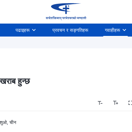
पढाइहरू
प्रवचन र सङ्गतिहरू
गवाहीहरू
थ खराब हुन्छ
शुओ, चीन