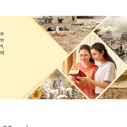
म्रोसित नगर्ने आफूलाई हटाइने, र आफ्‍नो हैसियत गुम्ने हो कि भनी डराउने
ोच्दैनन्, बरु आफ्‍नै हैसियतको बारेमा मात्रै सोच्छन्, परमेश्‍वरको घरका
ोगाउँछन्, र मण्डलीको काममा हानि पुर्‍याउँदै आफ्‍नै हैसियत र हितहरूको रक्षा
ीडा
सा। परिशिष्ट चार: ख्रीष्टविरोधीहरूको चरित्र र तिनीहरूको स्वभावको सारको
ागत
न रूपमा स्वार्थी र घृणित हुन्छन् भनेर खुलासा गर्छन्। तिनीहरू आफ्‍नो
ने,
ूलाई अरूकहाँ पठाउन अनिच्‍छुक हुन्छन्, यसरी मण्डलीको कामलाई अलिकति
तै रहेछ भन्‍ने मलाई थाहा भयो। विशेष गरी यी हरफहरू पढ्दा मलाई त्यस्तो
हार गर्दैनन्, तिनीहरू आफ्‍नै हैसियत र हितहरूको खातिर निरन्तर षड्यन्‍त्र
 दाजुभाइ-दिदीबहिनीहरूलाई आफ्नो सेवा गर्न लगाउँछन्। के यो स्वार्थी र
हालैको व्यवहारबारे विचार गरेँ: मिङ्सीलाई बढुवा गरिने सम्‍भावना छ भन्‍ने
 धक्का पुग्नेछ भन्‍ने चिन्ता लाग्यो, त्यसकारण मैले उनलाई जान दिन
 अगुवाले मलाई मलजल गर्ने थप दुई जना व्यक्ति खोज्‍नू र मेरा दुई
ई अर्को काममा खटाउने योजना बनाइरहेको अनुमान लगाएँ अनि मलाई विरोध र
ेङ्झीलाई बढुवा गर्न चाहँदा, मलाई चेङ्झी बढुवा र तालिम दिने सिद्धान्तको