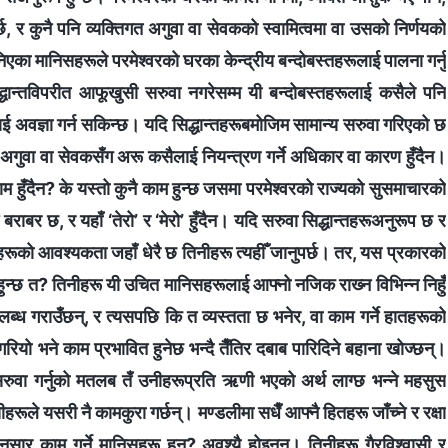
र्छ, र कुनै पनि व्यक्तिगत अगुवा वा सेवकको स्वामित्वमा वा उसको निर्णयको
निएका मानिसहरूले परमेश्‍वरको घरका केन्द्रीय बन्दोबस्तहरूलाई पालना गर्नु
द्धान्तविपरीत आफूखुसी सरुवा नगरेसम्म यी बन्दोबस्तहरूलाई कसैले पनि
ाई अवज्ञा गर्न सकिन्छ। यदि सिद्धान्तहरूबमोजिम सामान्य सरुवा गरिएको छ
पनि अगुवा वा सेवकसँग अरू कसैलाई नियन्त्रण गर्ने अधिकार वा कारण हुँदैन।
ाम हुँदैन? के यस्तो कुनै काम हुन्छ जसमा परमेश्‍वरको राज्यको सुसमाचारको
बराबर छ, र यहाँ ‘तेरो’ र ‘मेरो’ हुँदैन। यदि सरुवा सिद्धान्तहरूअनुरूप छ र
ूको आवश्यकता जहाँ धेरै छ तिनीहरू त्यहीँ जानुपर्छ। तर, यस प्रकारको
 हुन्छ त? तिनीहरू यी उचित मानिसहरूलाई आफ्‍नो नजिक राख्‍न विभिन्‍न निहुँ
्ध गराउँछन्, र त्यसपछि कि त व्यस्तता छ भनेर, वा काम गर्ने हातहरूको
ियो भने काम प्रभावित हुनेछ भन्दै तैँतिर दबाब पारिदिने बहाना खोज्छन्।
 सरुवा गर्नुको मतलब तँ उनीहरूप्रति ऋणी भएको अर्थ लाग्छ भन्ने महसुस
रूले यसरी नै कामकुरा गर्छन्। मण्डलीमा सधैँ आफ्‍नै हितहरू जाँच्ने र रक्षा
सार काम गर्ने मानिसहरू हुन्? अवश्यै होइनन्। तिनीहरू गैरविश्वासी र