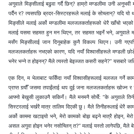
अगुवाले मिङ्सीलाई बढुवा गर्दै छिन्? हाम्रो मण्डलीमा उनी अनु
पर्दैन र? त्यसपछि ब्रदर-सिस्टरहरूले मलाई के सोच्लान्? यदि यो 
मिङ्सीले मलाई अर्को मण्डलीमा मलजलकर्ताहरूको धेरै खाँचो भएको ह
मलाई यसमा सहमत हुन मन थिएन, तर सहमत भइनँ भने, अगुवाले मलाई स्वा
मसँग मिङ्सीलाई जान दिनुबाहेक कुनै विकल्‍प थिएन। उनी गएपछि
मलजलकर्ताहरू नभएको कारण, यदि नयाँ विश्वासीहरूले मण्डली छोडे भने,
भनेर भन्‍ने त होइनन्? मैले त्यस्तो बेइज्जत कसरी सहने?” यसबारे जत
एक दिन, म भेलाबाट फर्किँदा नयाँ विश्‍वासीहरूलाई मलजल गर्ने क
प्राप्त गर्‍यौँ जसमा तपाईंलाई थप दुई जना मलजलकर्ताहरू खोज्‍न र 
आफ्नो बेखुसी लुकाउनै सकिनँ। मैले मनमनै सोचेँ: “के अगुवाले ति
सिस्टरलाई भर्खरै मात्र तालिम दिएकी छु। मैले तिनीहरूलाई धेरै काम 
अर्को काममा खटाइयो भने, मेरो कामको बोझ बढ्ने मात्रै होइन, मेरो 
असल अगुवा होइन भनेर नसोच्लिन् त?” मलाई यस्तो लागेपछि, मैले बेख