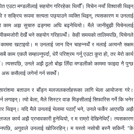
पित एउटा मण्डलीलाई सहयोग गरिरहेका थियौँ। यिचेन नयाँ विश्‍वासी थिइन्
को र सक्रिय रूपमा सत्यता पछ्याउने व्यक्ति थिइन्, त्यसकारण म उनलाई
डलीको काम अझ सुचारु ढङ्गमा अघि बढ्नेथियो। मैले जानीबुझी यिचेनलाई
कमीकमजोरी देखेँ भने सहयोग गरिहाल्थेँ। केही समयको तालिमपछि, यिचेनले
ो काममा खटाइयो। म उनलाई जान दिन चाहन्‍नथेँ र मलाई अत्यन्तै सक्षम
ाम एकलै सम्‍हाल्‍नुपर्दा, धेरै परिश्रम गर्नु एउटा कुरा हो, तर मेरो कार्य
चेँ। त्यसपछि, उनले अझै ठूलो बोझ लिँदा मण्डलीको काममा फाइदा नै पुग्छ
े अरू कसैलाई जगेर्ना गर्न सक्थेँ।
 सारांशमा बताउन र बाँड्न मलजलकर्ताहरूका लागि भेला आयोजना गरे।
गाइन्। त्यो बेला, मैले सिस्टर वाङ मिङ्सीलाई सिफारिस गर्ने कि भनेर
वार थिइन्। यदि मैले उनलाई भेलामा पठाएँ भने, उनले फर्केर आएपछि अझै
मलजल कार्य अझै प्रभावकारी हुनेथियो, र म राम्रो देखिनेथिएँ। त्यसकारण
 दिनपछि, अगुवाले उनलाई खोजिरहिन्। म यस्तो नसोची बस्नै सकिनँ: “के