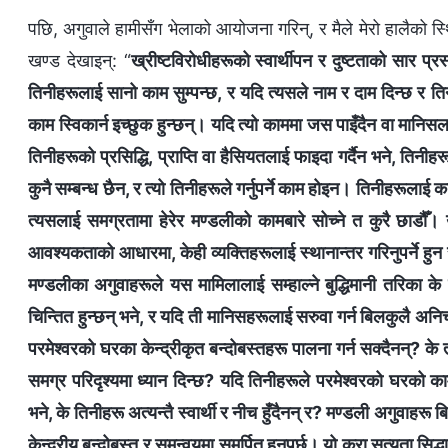
पछि, अगुवाले हामीसँग भेलाको आयोजना गरिन्, र मैले मेरो हालैको स्
खण्ड देखाइन्: “
ख्रीष्टविरोधीहरूको स्वार्थीपन र दुष्टताको सार प्
तिनीहरूलाई सानो काम सुम्पन्छ, र यदि त्यसले नाम र दाम दिन्छ र तिन
काम स्विकार्न इच्छुक हुन्छन्। यदि त्यो काममा जस पाइँदैन वा मानिसलाई
तिनीहरूको प्रसिद्धि, प्राप्ति वा हैसियतलाई फाइदा गर्दैन भने, तिनीहर
कुनै सम्बन्ध छैन, र त्यो तिनीहरूले गर्नुपर्ने काम होइन। तिनीहरूलाई
त्यसलाई समग्रतामा हेरेर मण्डलीको कामबारे सोच्ने त कुरै छाडौ
आवश्यकताको आधारमा, केही व्यक्तिहरूलाई स्थानान्तर गरिनुपर्ने ह
मण्डलीका अगुवाहरूले यस मामिलालाई सम्हाल्ने बुद्धिमानी तरिका के
चिन्तित हुन्छन् भने, र यदि ती मानिसहरूलाई सरुवा गर्न बिलकुलै अनि
परमेश्‍वरको घरका केन्द्रीकृत बन्दोबस्तहरू पालना गर्न सक्दैनन्? क
समग्र परिदृश्यमा ध्यान दिन्छ? यदि तिनीहरूले परमेश्‍वरको घरको का
भने, के तिनीहरू अत्यन्तै स्वार्थी र नीच हुँदैनन् र? मण्डली अगुवाहरू
केन्द्रीय बन्दोबस्त र समन्वयमा समर्पित हुनुपर्छ। यो कुरा सत्यता सिद