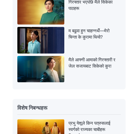
गिरफ्तार भएपछि मैले सिकेका
पाठहरू
म बढुवा हुन चाहन्नथेँ—मेरो
चिन्ता के कुरामा थियो?
मैले आफ्नी आमाको गिरफ्तारी र
जेल सजायबाट सिकेको कुरा
विशेष निबन्धहरू
प्रभु येशूले किन पत्रुसलाई
स्वर्गको राज्यका चाबीहरू