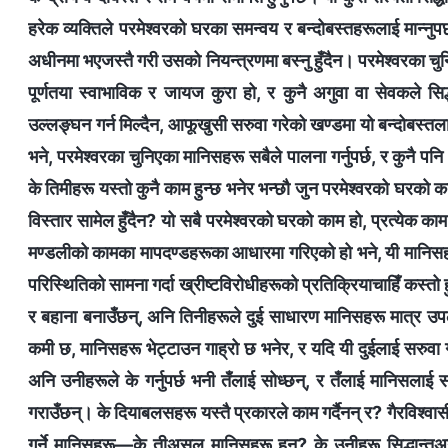
हरेक व्यक्तिले परमेश्‍वरको घरका समन्वय र बन्दोबस्तहरूलाई मान्‍नुप
अधीनमा भएजस्तै गरी उसको नियन्त्रणमा बस्‍नु हुँदैन। परमेश्‍वरका चु
पूर्णतया स्वाभाविक र जायज कुरा हो, र कुनै अगुवा वा सेवकले सि
उल्‍लङ्घन गर्न मिल्दैन, आफूखुसी सरुवा गरेको खण्डमा यो बन्दोबस्तल
भने, परमेश्‍वरका चुनिएका मानिसहरू सबैले पालना गर्नुपर्छ, र कुनै 
के तिमीहरू यस्तो कुनै काम हुन्छ भनेर भन्छौ जुन परमेश्‍वरको घरको क
विस्तार सामेल हुँदैन? यो सबै परमेश्‍वरको घरको काम हो, प्रत्येक काम 
मण्डलीको कामका मापदण्डहरूका आधारमा गरिएको हो भने, यी मानिसहर
परिस्थितिको सामना गर्दा ख्रीष्टविरोधीहरूको प्रतिक्रियाचाहिँ कस्तो
र बहाना बनाउँछन्, अनि तिनीहरूले दुई साधारण मानिसहरू मात्र उपलब
कमी छ, मानिसहरू भेट्टाउन गाह्रो छ भनेर, र यदि यी दुईलाई सरुवा गर
अनि उनीहरूले के गर्नुपर्छ भनी तँलाई सोध्छन्, र तँलाई मानिसलाई
गराउँछन्। के दियाबलसहरू यस्तै प्रकारले काम गर्दैनन् र? गैरविश्वासीह
गर्ने मानिसहरू—के तीअसल मानिसहरू हुन्? के उनीहरू सिद्धान्तअनु