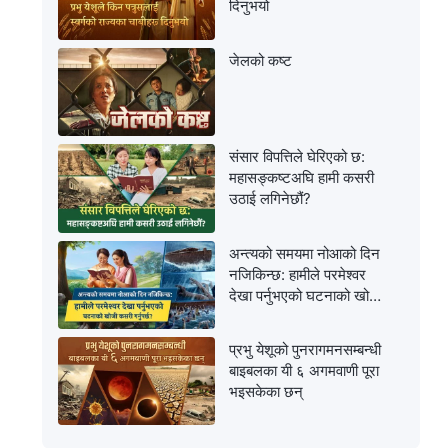
दिनुभयो
जेलको कष्ट
संसार विपत्तिले घेरिएको छ:
महासङ्कष्टअघि हामी कसरी
उठाई लगिनेछौं?
अन्त्यको समयमा नोआको दिन
नजिकिन्छ: हामीले परमेश्‍वर
देखा पर्नुभएको घटनाको खोजी
कसरी गर्नुपर्छ?
प्रभु येशूको पुनरागमनसम्‍बन्धी
बाइबलका यी ६ अगमवाणी पूरा
भइसकेका छन्