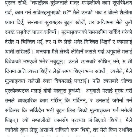
प्रश्‍न सोधेँ: “तपाईंहरू दुईजनाले मात्र मण्डलीको काम सुपरिवेक्षण
गर्दा, काम गर्न सकिरहनुभएको छ?” मैले उनको भाव र बोल्ने शैलीमा
ध्यान दिएँ, स-साना सुरागहरू बुझ्न खोजेँ, तर अन्तिममा मैले कुनै
स्पष्ट सङ्केत पाउन सकिनँ। मूल्याङ्कनको समयसीमा सकिँदै गरेको
देखेर म चिन्तित भएँ, तर म के लेख्ने भनेर निश्‍चित थिइनँ र कामलाई
थाती राखिरहेँ। अन्त्यमा मैले लेख्दै लेखिनँ जसले गर्दा अगुवाले मलाई
विवेकको नभएको भनेर नबुझून्। उनले त्यसबारे सोधिन् भने, म ती
दिनमा अति व्यस्त थिएँ र लेख्ने समय थिएन भन्न सक्थेँ। त्यसैले, मैले
मूल्याङ्कन नलेखी त्यस विषयलाई पन्छाएँ। पछि त्यसबारे सोच्दा
प्रत्येकपटक मलाई दोषी महसुस हुन्थ्यो। अगुवाले मलाई मुख्य गरी
उनले व्यवहारिक काम गर्छिन् कि गर्दिनन्, र उनलाई जगेर्ना गर्न
सकिन्छ कि सकिँदैन भनी बुझ्न लिउ लिको मूल्याङ्कन गर्न भनेकी
थिइन्। त्यो मण्डलीको कामसँग प्रत्यक्ष जोडिएको थियो। मैले
जानेको कुरा लेख्नु असाध्यै सजिलो काम थियो, तर मैले किन स्थगित