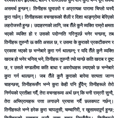
परमेश्‍वरसँग हृदयबाट बोल्‍न र वास्तविक कुनै पनि कुरा भन्‍न पूर्ण रूपमा
असमर्थ हुन्छन्। तिनीहरू घुमाउरो र अप्रत्यक्ष पारामा चिप्लो घस्दै
कुरा गर्छन्। तिनीहरूका वचनहरूको शैली र दिशा थाङ्ग्रोमा बेरिएको
लहरोजस्तै हुन्छ। उदाहरणको लागि, जब तैँले कुनै व्यक्ति राम्रो क्षमता
भएको व्यक्ति हो र उसको पदोन्‍नति गरिनुपर्छ भनेर भन्छस्, तब
तिनीहरू तुरुन्तै ऊ कति असल छ, र उसमा के कुराको प्रकटीकरण र
प्रकाश भएको छ भन्‍नेबारे कुरा गर्न थाल्छन्; र यदि तैँले कुनै व्यक्ति
खराब हो भनेर भनिस् भने, तिनीहरू तुरुन्तै त्यो मान्छे कति खराब र दुष्ट
छ, र उसले मण्डलीमा कति बाधा र अवरोधहरू ल्याएको छ भन्‍नेबारे
कुरा गर्न थाल्छन्। जब तैँले कुनै कुराको बारेमा सत्यता जान्‍न
चाहन्छस्, तिनीहरूसँग भन्‍ने कुरा केही पनि हुँदैन; तिनीहरूले तेरो
निर्णयको प्रतीक्षा गर्दै, तेरा वचनहरूमा अर्थ छन् कि भनी राम्ररी सुन्दै,
तेरा अभिप्रायहरू पत्ता लगाउने प्रयास गर्दै छलकपट गर्छन्।
तिनीहरूले भन्‍ने हरेक कुरा चापलुसी, चम्चागिरी, र खुसामदपूर्ण हुन्छ;