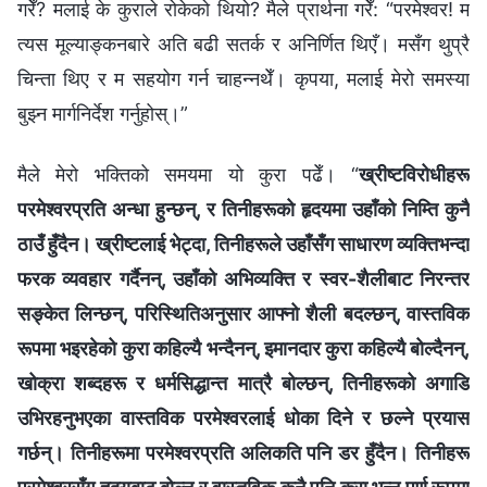
गरेँ? मलाई के कुराले रोकेको थियो? मैले प्रार्थना गरेँ: “परमेश्‍वर! म
त्यस मूल्याङ्कनबारे अति बढी सतर्क र अनिर्णित थिएँ। मसँग थुप्रै
चिन्ता थिए र म सहयोग गर्न चाहन्नथेँ। कृपया, मलाई मेरो समस्या
बुझ्न मार्गनिर्देश गर्नुहोस्।”
मैले मेरो भक्तिको समयमा यो कुरा पढेँ। “
ख्रीष्टविरोधीहरू
परमेश्‍वरप्रति अन्धा हुन्छन्, र तिनीहरूको हृदयमा उहाँको निम्ति कुनै
ठाउँ हुँदैन। ख्रीष्‍टलाई भेट्दा, तिनीहरूले उहाँसँग साधारण व्यक्तिभन्दा
फरक व्यवहार गर्दैनन्, उहाँको अभिव्यक्ति र स्वर-शैलीबाट निरन्तर
सङ्केत लिन्छन्, परिस्थितिअनुसार आफ्‍नो शैली बदल्छन्, वास्तविक
रूपमा भइरहेको कुरा कहिल्यै भन्दैनन्, इमानदार कुरा कहिल्यै बोल्दैनन्,
खोक्रा शब्‍दहरू र धर्मसिद्धान्त मात्रै बोल्छन्, तिनीहरूको अगाडि
उभिरहनुभएका वास्तविक परमेश्‍वरलाई धोका दिने र छल्ने प्रयास
गर्छन्। तिनीहरूमा परमेश्‍वरप्रति अलिकति पनि डर हुँदैन। तिनीहरू