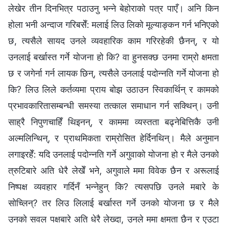
लेखेर तीन दिनभित्र पठाउनु भन्‍ने बेहोराको पत्र पाएँ। अनि किन
होला भनी अन्दाज गरिबसेँ: मलाई लिउ लिको मूल्याङ्कन गर्न भनिएको
छ, त्यसैले सायद उनले व्यवहारिक काम गरिरहेकी छैनन्, र यो
उनलाई बर्खास्त गर्ने योजना हो कि? वा हुनसक्छ उनमा राम्रो क्षमता
छ र जगेर्ना गर्न लायक छिन्, त्यसैले उनलाई पदोन्नति गर्ने योजना हो
कि? लिउ लिले कर्तव्यमा प्राय बोझ उठाउन स्विकार्थिन् र कामको
प्रभावकारितासम्बन्धी समस्या तत्काल समाधान गर्न सक्थिन्। उनी
साह्रै निपुणचाहिँ थिइनन्, र काममा व्यस्तता बढ्नेबित्तिकै उनी
अल्मलिन्थिन्, र प्राथमिकता राम्रोसित हेर्दिनथिन्। मैले अनुमान
लगाइरहेँ: यदि उनलाई पदोन्‍नति गर्ने अगुवाको योजना हो र मैले उनको
त्रुटिबारे अति धेरै लेखेँ भने, अगुवाले ममा विवेक छैन र अरूलाई
निष्पक्ष व्यवहार गर्दिनँ भन्‍नेहुन् कि? त्यसपछि उनले मबारे के
सोच्लिन्? तर लिउ लिलाई बर्खास्त गर्ने उनको योजना छ र मैले
उनको सवल पक्षबारे अति धेरै लेख्दा, उनले ममा क्षमता छैन र एउटा