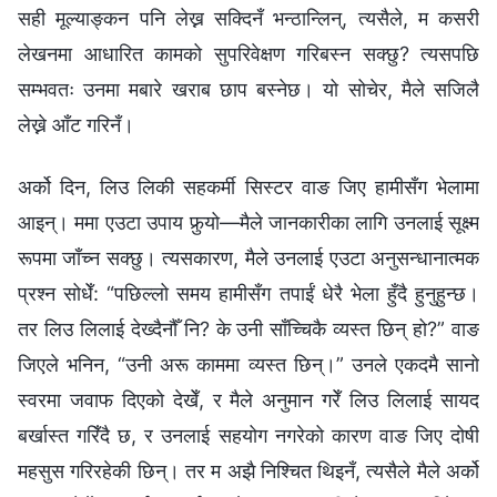
सही मूल्याङ्कन पनि लेख्न सक्दिनँ भन्ठान्लिन्, त्यसैले, म कसरी
लेखनमा आधारित कामको सुपरिवेक्षण गरिबस्न सक्छु? त्यसपछि
सम्भवतः उनमा मबारे खराब छाप बस्नेछ। यो सोचेर, मैले सजिलै
लेख्ने आँट गरिनँ।
अर्को दिन, लिउ लिकी सहकर्मी सिस्टर वाङ जिए हामीसँग भेलामा
आइन्। ममा एउटा उपाय फुर्‍यो—मैले जानकारीका लागि उनलाई सूक्ष्म
रूपमा जाँच्न सक्छु। त्यसकारण, मैले उनलाई एउटा अनुसन्धानात्मक
प्रश्‍न सोधेँ: “पछिल्लो समय हामीसँग तपाईं धेरै भेला हुँदै हुनुहुन्छ।
तर लिउ लिलाई देख्दैनौँ नि? के उनी साँच्चिकै व्यस्त छिन् हो?” वाङ
जिएले भनिन, “उनी अरू काममा व्यस्त छिन्।” उनले एकदमै सानो
स्वरमा जवाफ दिएको देखेँ, र मैले अनुमान गरेँ लिउ लिलाई सायद
बर्खास्त गरिँदै छ, र उनलाई सहयोग नगरेको कारण वाङ जिए दोषी
महसुस गरिरहेकी छिन्। तर म अझै निश्‍चित थिइनँ, त्यसैले मैले अर्को