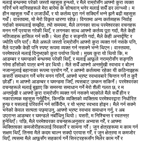
मलाई बन्धनमा परेको जस्तो महसुस हुन्थ्यो, र मैले राम्रोसँग आफ्नो कुरा व्यक्त
गरिनँ भने मानिसहरूले मेरा बारेमा के सोच्लान् भनेर मलाई सधैँ डर लाग्थ्यो। म
हीन महसुस गर्थेँ र लजाउँथेँ, र यो कर्तव्य पूरा गर्न सक्दिनँ भन्‍ने झनै बढी महसुस
गर्थें। वास्तवमा, यो मेरो विकृत धारणा रहेछ। विगतमा अन्य कर्तव्यहरू निर्वाह
गर्दाको समयलाई सम्झँदा, त्यो समयमा, मैले लगनका साथ परमेश्‍वरका वचनहरू
मनन गर्ने प्रयास गरेकी थिएँ, र लगनका साथ आफ्नो कर्तव्य पूरा गर्दा, मैले केही
नतिजाहरू हासिल गर्न सकेँ। भेला हुँदा र सङ्गति गर्दा, मैले केही अन्तर्दृष्टि र
ज्योति पनि पाएँ। मैले अरूले जस्तो राम्रोसँग आफ्नो कुरा व्यक्त गर्न नसके पनि,
मैले पटक्कै केही पनि स्पष्ट रूपमा व्यक्त गर्न नसक्ने भन्‍ने थिएन। वास्तवमा,
परमेश्‍वरले मलाई दिनुभएको कुरा पर्याप्त थियो। मुख्य कुरा यो थियो कि, म
आडम्बर र घमन्डको बन्धनमा परेकी थिएँ, र मलाई आफूले नराम्रोसँग सङ्गति
गरेमा हाँसोको पात्र बन्ने डर थियो। मैले सधैँ आफ्नो अन्तर्मुखी स्वभाव र बोल्न
नजान्नुलाई बहानाका रूपमा प्रयोग गरेँ, र आफ्नो कर्तव्यमा रहेका यी कठिनाइहरू
कसरी समाधान गर्ने भनेर मनन गरिनँ, आफ्नो भ्रष्ट स्वभावबारे चिन्तन गर्ने त कुरै
छोडौँ। म आफ्नो आडम्बर र घमन्डमा जिएँ, त्यसबाट उम्कन सकिनँ। परमेश्‍वरका
वचनहरूले मलाई बुझाए कि समस्या समाधान गर्ने मेरो शैली गलत छ, र म
अन्तर्मुखी र आफ्नो कुरा राम्रोसँग व्यक्त गर्न नसक्ने भएकोले मैले सधैँ हीन र
नकारात्मक महसुस गर्नुहुँदैन, किनकि व्यक्तिको व्यक्तित्व परमेश्‍वरद्वारा निर्धारित
हुन्छ र यसलाई परिवर्तन गर्न सकिँदैन, र यो भ्रष्ट स्वभाव होइन। मैले गर्न सक्ने
भनेको केवल सत्यता पछ्याउनु, आफ्नो भ्रष्ट स्वभाव समाधान गर्नु, र अब
उप्रान्त आडम्बर र घमन्डले नबाँधिनु थियो। यसरी, म निश्चिन्त र स्वतन्त्र
हुनेथिएँ। पछि, मैले परमेश्‍वरका वचनहरूअनुसार अभ्यास गरेँ, र आफ्ना
व्यक्तित्वका कमजोरीहरूलाई स्विकारेँ र सामना गरेँ। जुन क्षेत्रहरूमा म काम गर्न
सक्षम थिएँ, तिनमा मैले कदम चाल्न सक्दो प्रयास गरेँ, र जुन क्षेत्रमा म कमजोर
थिएँ, त्यसमा मैले आफूसँग सहकार्य गर्ने सिस्टरहरूसँग मिलेर काम गरेँ र