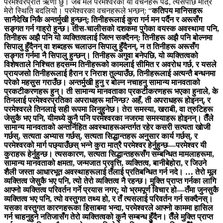
परमेश्‍वरप्रति ऋणी छु। जब मैले परमेश्‍वरका यी वचनहरू पढेँ, त्यसपछि मात्र
मेरो स्थिति बदलियो। परमेश्‍वरका वचनहरूले भन्छन्: “
कतिपय मानिसहरू
सानैदेखि निकै अन्तर्मुखी हुन्छन्; तिनीहरूलाई कुरा गर्न मन पर्दैन र अरूसँग
सङ्गत गर्न गाह्रो हुन्छ। तीस-चालीसको दशकमा पुगेका वयस्क अवस्थामा पनि,
तिनीहरू अझै पनि यो व्यक्तित्वलाई जित्न सक्दैनन्: तिनीहरू अझै पनि बोल्नमा
सिपालु हुँदैनन् वा शब्दहरू चलाउन सिपालु हुँदैनन्, न त तिनीहरू अरूसँग
सङ्गत गर्नमा नै सिपालु हुन्छन्। तिनीहरू अगुवा बनेपछि, यो व्यक्तित्वको
विशेषताले निश्‍चित हदसम्म तिनीहरूको कामलाई सीमित र अवरोध गर्छ, र यसले
प्रायजसो तिनीहरूलाई हैरान र निराश तुल्याउँछ, तिनीहरूलाई अत्यन्तै बन्धनमा
परेको महसुस गराउँछ। अन्तर्मुखी हुनु र बोल्न नचाहनु सामान्य मानवताको
प्रकटीकरणहरू हुन्। ती सामान्य मानवताका प्रकटीकरणहरू भएका हुनाले, के
तिनलाई परमेश्‍वरप्रतिका अपराधहरू मानिन्छ? अहँ, ती अपराधहरू होइनन्, र
परमेश्‍वरले तिनलाई सही रूपमा लिनुहुनेछ। तेरा समस्या, खराबी, वा त्रुटिहरू
जेसुकै भए पनि, यीमध्ये कुनै पनि परमेश्‍वरका नजरमा समस्याहरू होइनन्। तैँले
सामान्य मानवताको अन्तर्निहित अवस्थाहरूअन्तर्गत रहेर कसरी सत्यता खोजी
गर्छस्, सत्यता अभ्यास गर्छस्, सत्यता सिद्धान्तहरू अनुसार कार्य गर्छस्, र
परमेश्‍वरको मार्ग पछ्याउँछस् भन्‍ने कुरा मात्रै परमेश्‍वर हेर्नुहुन्छ—परमेश्‍वर यी
कुराहरू हेर्नुहुन्छ। त्यसकारण, सत्यता सिद्धान्तहरूसँग सम्बन्धित मामलाहरूमा,
सामान्य मानवताको क्षमता, जन्मजात प्रवृत्ति, व्यक्तित्व, बानीबेहोरा, र जिउने
शैली जस्ता आधारभूत अवस्थाहरूलाई तँलाई प्रतिबन्धित गर्न नदे। … तेरो मूल
व्यक्तित्व जेसुकै भए पनि, त्यो तेरो व्यक्तित्व नै रहन्छ। मुक्ति प्राप्त गर्नका लागि
आफ्नो व्यक्तित्व परिवर्तन गर्ने प्रयास नगर्; यो भ्रमपूर्ण विचार हो—तँमा जुनसुकै
व्यक्तित्व भए पनि, त्यो वस्तुगत तथ्य हो, र तँ त्यसलाई परिवर्तन गर्न सक्दैनस्।
यसका वस्तुगत कारणहरूका हिसाबमा भन्दा, परमेश्‍वरले आफ्नो काममा हासिल
गर्न चाहनुहुने नतिजासँग तेरो व्यक्तित्वको कुनै सम्बन्ध हुँदैन। तैँले मुक्ति प्राप्त