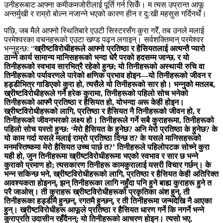
उनीहरूबाट आफ्ना कमीकमजोरीलाई पूर्ति गर्न सिकेँ। म त्यस उप्रान्त आफू
अन्तर्मुखी र राम्रो बोल्न नजान्ने भएको कारण हीन र दुःखी महसुस गर्दिनथेँ।
पछि, जब मैले आफ्नो स्थितिबारे एउटी सिस्टरसँग कुरा गरेँ, तब उनले मलाई
परमेश्‍वरका वचनहरूको एउटा खण्ड पढ्न लगाइन्। सर्वशक्तिमान्‌ परमेश्‍वर
भन्‍नुहुन्छ: “
ख्रीष्टविरोधीहरूले आफ्नो प्रतिष्ठा र हैसियतलाई अत्यन्तै प्यारो
ठान्ने कार्य सामान्य मानिसहरूको भन्दा धेरै परको हदसम्म जान्छ, र यो
तिनीहरूको स्वभाव सारभित्रै रहेको हुन्छ; यो तिनीहरूको अस्थायी रुचि वा
तिनीहरूको पर्यावरणले पारेको क्षणिक प्रभाव होइन—यो तिनीहरूको जीवन र
हड्डीभित्र गाडिएको कुरा हो, त्यसैले यो तिनीहरूको सार हो। भन्नुको मतलब,
ख्रीष्टविरोधीहरूले गर्ने हरेक कुरामा, तिनीहरूको पहिलो सोच भनेको
तिनीहरूको आफ्नै प्रतिष्ठा र हैसियत हो, योभन्दा अरू केही होइन।
ख्रीष्टविरोधीहरूको लागि, प्रतिष्ठा र हैसियत नै तिनीहरूको जीवन हो, र
तिनीहरूको जीवनभरको लक्ष्य हो। तिनीहरूले गर्ने सबै कुराहरूमा, तिनीहरूको
पहिलो सोच यस्तो हुन्छ: ‘मेरो हैसियत के हुनेछ? अनि मेरो प्रतिष्ठा के हुनेछ? के
यो काम गर्दा यसले मलाई राम्रो प्रतिष्ठा दिन्छ त? के यसले मानिसहरूको
मनमस्तिष्कमा मेरो हैसियत उच्च पार्छ त?’ तिनीहरूले पहिलोपटक सोच्ने कुरा
यही हो, जुन तिनीहरूमा ख्रीष्टविरोधीहरूमा भएको स्वभाव र सार छ भन्ने
कुराको प्रमाण हो; त्यसकारण तिनीहरू कामकुरालाई यसरी विचार गर्छन्। के
भन्न सकिन्छ भने, ख्रीष्टविरोधीहरूको लागि, प्रतिष्ठा र हैसियत केही अतिरिक्त
आवश्यकता होइनन्, झन् तिनीहरूका लागि नहुँदा पनि हुने बाह्य कुराहरू हुने त
परै जाओस्। ती कुराहरू ख्रीष्टविरोधीहरूको प्रकृतिका अंश हुन्, ती
तिनीहरूका हड्डीमै हुन्छन्, रगतमै हुन्छन्, र ती तिनीहरूमा जन्मदेखि नै आएका
हुन्। ख्रीष्टविरोधीहरू आफूले प्रतिष्ठा र हैसियत धारण गर्ने कि नगर्ने भन्ने
कुराप्रति उदासीन रहँदैनन्; यो तिनीहरूको आचरण होइन। त्यसो भए,