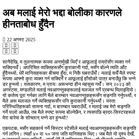
अब मलाई मेरो भद्दा बोलीका कारणले
हीनताबोध हुँदैन
22 अगस्ट 2025
सानैदेखि, म तुलनात्मक रूपमा अन्तर्मुखी थिएँ र आफूलाई राम्रोसँग व्यक्त गर्न
सक्दिनथेँ। अपरिचित व्यक्तिहरूसँग कुराकानी गर्दा, मसँग बोल्ने त्यति आँट
हुँदैनथ्यो, धेरै मानिसहरूका बीचमा हुँदा, म निकै घबराउँथेँ। मलाई सधैँ मैले स्पष्ट
रूपमा आफ्नो कुरा व्यक्त गर्न सक्दिनँ र आफूलाई हाँसोको पात्र बनाउँछु कि भन्‍ने
डर हुन्थ्यो। यसकारण, म प्रायः अरूभन्दा हीन महसुस गर्थेँ। सन् २०२३ को
अगस्टमा, मण्डलीले मलाई नवआगन्तुकहरूलाई मलजल गर्ने प्रबन्ध मिलाइदियो।
यो कर्तव्य पूरा गर्नका लागि मैले बारम्बार नवआगन्तुकहरूसँग सङ्गति गर्नुपर्थ्यो, र
मैले अरू मलजल गर्ने व्यक्तिहरूसँग पनि कुराकानी गर्नुपर्थ्यो। यस्ता
परिस्थितिहरूको सामना गर्दा, म बारम्बार घबराउँथेँ, र मलाई जब मेरो सङ्गति
गर्ने पालो आउँछ, तब मैले स्पष्ट रूपमा बोल्नेछैन, र त्यसपछि ब्रदर-सिस्टरहरूले
मेरा बारेमा के सोच्लान् भन्‍ने डर हुन्थ्यो?
एकपटक, मसँग सहकार्य गर्ने सिस्टर स्टेसीले मलाई नवआगन्तुकहरूसँग सङ्गति
गर्न लगिन्। त्यहाँ ४० वा ५० जना जति मानिसहरू थिए। जब मैले यो दृश्य देखेँ,