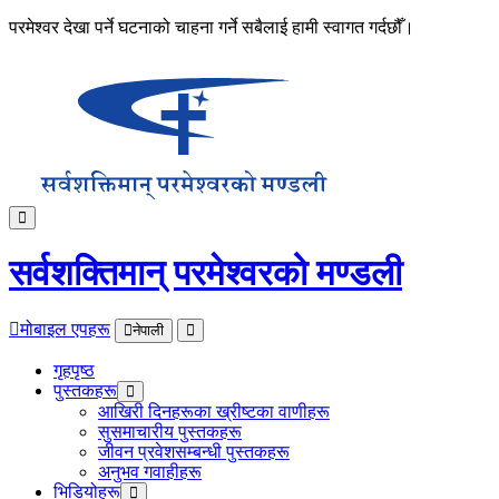
परमेश्वर देखा पर्ने घटनाको चाहना गर्ने सबैलाई हामी स्वागत गर्दछौँ।
सर्वशक्तिमान् परमेश्‍वरको मण्डली
मोबाइल एपहरू
नेपाली
गृहपृष्ठ
पुस्तकहरू
आखिरी दिनहरूका ख्रीष्टका वाणीहरू
सुसमाचारीय पुस्तकहरू
जीवन प्रवेशसम्बन्धी पुस्तकहरू
अनुभव गवाहीहरू
भिडियोहरू