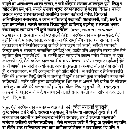
राम्रो वा असाधारण क्षमता राख्छ, र सबै क्षेत्रमा उसका क्षमताहरू पूर्ण, सिद्ध र
खोटरहित छन् भने, यसले उसका भ्रष्ट स्वभावहरूलाई बढावा दिनेछ। यसले
उसका भ्रष्ट स्वभावहरूको असीमित रूपमा बढोत्तरी गर्नेछ, तिनलाई
अनियन्त्रित बनाउनेछ, र त्यस व्यक्तिलाई अझ बढी अहङ्कारी, हठी, छली, र
दुष्ट बनाउनेछ। उसले सत्यता स्विकार्नुको कठिनाइ बढ्नेछ, र उसका भ्रष्ट
स्वभावहरू समाधान गर्ने कुनै उपाय हुनेछैन
”
(वचन, खण्ड ७। सत्यताको
पछ्याइबारे। सत्यता कसरी पछ्याउने (७))
। परमेश्‍वरका वचनहरू पढेर, मैले
बुझेँ कि यदि म स्पष्टवक्ता, आफ्नो कुरा धेरै राम्रोसँग व्यक्त गर्न सक्ने, र सबै
प्रकारका परिस्थितिहरूलाई सजिलै नियन्त्रण गर्न सक्ने, सबैको ध्यानको
केन्द्र बन्ने र अरूबाट सम्मानित हुनेथिएँ भने, पक्कै पनि आफूसँग मख्ख परेर मैले
खुसीमा होश गुमाउनेथिएँ। म आफ्नो कुरा राम्रोसँग व्यक्त गर्नमा सिपालु नभएकै
कारणले गर्दा, मैले कठिनाइहरूका बीचमा परमेश्‍वरमा भरोसा राख्न र उहाँलाई हेर्न,
साथै आफ्नै कमजोरी र अयोग्यता, आफ्नो तुच्छता र अस्पष्ट बोलाइ देख्न सकेकी
हुँ, र त्यसकारण, म धेरै अहङ्कारी हुने आँट गर्दिनँ। म प्रतिष्ठा र हैसियतप्रति
यति धेरै आसक्त थिएँ, तैपनि म वाक्पटु थिइनँ र आफ्नो कुरा राम्रोसँग व्यक्त गर्न
सक्दिनथेँ। मसँग यति ठूला कमजोरीहरू थिए तर म अरूले मेरो बारेमा के सोच्छन्
भन्‍ने कुरामा यति धेरै वास्ता गर्थेँ। यदि म बोल्न सिपालु हुन्थेँ भने, म झन्-झन्
अहङ्कारी मात्र बन्नेथिएँ, परमेश्‍वरले मलाई राम्रो वक्ता बन्ने सीप नदिएर ठूलो
सुरक्षा दिनुभयो!
पछि, मैले परमेश्‍वरका वचनहरू अझ बढी पढेँ: “
तैँले यसलाई जुनसुकै
दृष्टिकोणबाट हेरे पनि, सत्यता पछ्याउनु नै सबैभन्दा महत्त्वपूर्ण कुरा हो। तँ
मानवताका खराबी र कमीहरूबाट जोगिन सक्छस्, तर तँ सत्यता पछ्याउने
मार्गबाट कहिल्यै जोगिन सक्दैनस्। तेरो मानवता जति नै सिद्ध वा कुलीन भए पनि,
वा तँसँग अरू मानिसहरूभन्दा कम कमीकमजोरीहरू र खराबीहरू भए पनि, र