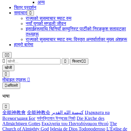
अन्य
चित्र प्रदर्शन
समाचार
राज्यको सुसमाचार च्याट रुम
नयाँ युगको मण्डली जीवन
इसाईहरूमाथि चिनियाँ कम्युनिस्ट पार्टीको निरङ्कुश सतावटका
तथ्यहरू
राज्यको सुसमाचार च्याट रुम: विस्तृत अन्तर्वार्ताका मुख्य अंशहरू
हाम्रो बारेमा
फिल्टर
खोजी
मोबाइल एपहरू
अघिल्लो
भाषा
全能神教會
全能神教会
كنيسة الله القدير
Църквата на
Всемогъщия Бог
সর্বশক্তিমান ঈশ্বরের গির্জা
Die Kirche des
Allmächtigen Gottes
Εκκλησία του Παντοδύναμου Θεού
The
Church of Almighty God
Iglesia de Dios Todopoderoso
L'Église de