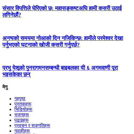
संसार विपत्तिले घेरिएको छ: महासङ्कष्टअघि हामी कसरी उठाई
लगिनेछौं?
अन्त्यको समयमा नोआको दिन नजिकिन्छ: हामीले परमेश्‍वर देखा
पर्नुभएको घटनाको खोजी कसरी गर्नुपर्छ?
प्रभु येशूको पुनरागमनसम्‍बन्धी बाइबलका यी ६ अगमवाणी पूरा
भइसकेका छन्
मेनु
गृहपृष्ठ
पुस्तकहरू
भिडियोहरू
भजनहरू
पढाइहरू
प्रवचन र सङ्गतिहरू
गवाहीहरू