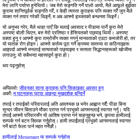
मेरा लागि पर्याप्त हुनेथियो। जब मेरो सङ्गति गर्ने पालो आयो, मैले आफूले बुझेका
कुरामा शान्तिपूर्वक सङ्गति गरेँ, र केही त्यस्ता कुराहरू पनि व्यक्त गरेँ जुन मैले
व्यक्त गर्न तयार गरेकी थिइनँ; म अब आफ्नो इज्जतको बन्धनमा थिइनँ।
यो अनुभव गरेर, मैले थाहा पाएँ कि मलाई अवसाद र पीडामा पार्ने कुरा मेरो
अस्पष्ट बोली थिएन, बरु मेरो प्रतिष्ठा र हैसियतको पछ्याइ थियो। अस्पष्ट
वक्ता हुनु र आफ्नो कुरा राम्रोसँग व्यक्त नगर्नु मानवताको एउटा कमजोरी हो, तर
यो घातक रोग होइन। आफ्नो कर्तव्य पूरा गर्ने क्रममा समस्या वा कठिनाइहरू
आइपर्दा आफ्नो मनलाई सत्यताको पछ्याइमा र सत्यता सिद्धान्तहरूको खोजीमा
लगाउनु; यो सबैभन्दा महत्त्वपूर्ण कुरा हो।
थप पढ्नुहोस्
अघिल्लो:
जीवनका साना कुराहरू पनि सिकाइका अवसर हुन्
अर्को:
म घटनाहरू घट्दा आइन्दा मुखदर्शक बन्दिनँ
तपाई र तपाईको परिवारलाई अति आवश्यक छ भनेर आह्वान गर्दै: पीडा बिना
सुन्दर जीवन बिताउने मौका प्राप्त गर्न प्रभुको आगमनलाई स्वागत गर्नु। यदि
तपाईं आफ्नो परिवारसँग यो आशिष प्राप्त गर्न चाहनुहुन्छ भने, कृपया हामीलाई
सम्पर्क गर्न बटन क्लिक गर्नुहोस्। हामी तपाईंलाई प्रभुको आगमनलाई स्वागत
गर्ने बाटो फेला पार्न मद्दत गर्नेछौं।
हामीलाई Messenger मा सम्पर्क गर्नुहोस्