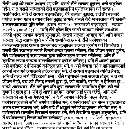
तँसँग अझै धेरै सबल पक्षहरू भए पनि, यसले तैँले सत्यता बुझ्छस् भन्‍ने सङ्केत
गर्दैन, न त यसले सत्यताको तेरो पछ्याइलाई नै प्रतिस्थापन गर्न सक्छ।
यसविपरीत, यदि तँ सत्यता पछ्याउँछस्, धेरै सत्यता बुझ्छस्, र तँसँग यसबारे
पर्याप्त रूपमा गहन र व्यावहारिक बुझाइ छ भने, यसले तेरो मानवताका धेरै खराबी
र समस्याहरूको पूर्ति गर्नेछ
”
(वचन, खण्ड ७। सत्यताको पछ्याइबारे। सत्यता
कसरी पछ्याउने (३))
। “
यदि तैँले हरेक दिन खाली समयमा सोच्ने सबथोक
आफ्नो भ्रष्ट स्वभाव कसरी सुल्झाउने, कसरी सत्यता अभ्यास गर्ने, अनि कसरी
सत्यता सिद्धान्तहरू बुझ्ने भन्‍नेसँग सम्बन्धित छ भने, तैँले परमेश्‍वरका
वचनहरूअनुसार आफ्ना समस्याहरू सुल्झाउन सत्यता प्रयोग गर्न सिक्नेछस्।
यसरी तैँले स्वतन्त्र रूपले जिउने क्षमता प्राप्त गर्नेछस्, तँमा जीवन प्रवेश हुनेछ,
तैँले परमेश्‍वरलाई पछ्याउनमा ठूला कठिनाइहरू सामना गर्नेछैनस्, अनि तँ
क्रमिक रूपमा सत्यता वास्तविकतामा प्रवेश गर्नेछस्। यदि तँ आफ्नो हृदयमा
अझै प्रतिष्ठा र हैसियतमै केन्द्रित छस् भने, र अझै देखावा गर्न र मानिसहरूलाई
आफ्नो मान गर्न लगाउनमै तल्लिन छस् भने, तँ सत्यता पछ्याउने व्यक्ति हैनस्,
अनि तँ गलत मार्ग हिँडिरहेको छस्। तैँले पछ्याउने कुरा सत्यता होइन, न त त्यो
जीवन नै हो, बरु त्यो तँलाई मनपर्ने कुरा हो, त्यो ख्याति, प्राप्ति, र हैसियत हो—
र त्यो अवस्थामा, तैँले गर्ने कुनै पनि कुरा सत्यतासँग सम्बन्धित हुँदैन, त्यो सबै
दुष्कर्म र श्रम हो। यदि तँ आफ्नो हृदयमा सत्यतालाई प्रेम गर्छस्, अनि सधैँ
सत्यताको लागि लागिपर्छस् भने, यदि तँ स्वभाव परिवर्तन पछ्याउँछस्, र
परमेश्‍वरप्रतिको साँचो समर्पण हासिल गर्न, र परमेश्‍वरको डर मान्‍न र दुष्टताबाट
अलग बस्न सक्छस् भने, अनि यदि तँ आफूले गर्ने हरेक कुरामा संयमित छस्, र
परमेश्‍वरको छानबीन स्विकार्न सक्छस् भने, तेरो स्थितिमा सुधार आइरहनेछ, अनि
तँ परमेश्‍वरसामु जिउने व्यक्ति बन्‍नेछस्
”
(वचन, खण्ड ३। आखिरी दिनहरूका
ख्रीष्टका वार्तालापहरू। असल व्यवहार गर्‍यो भन्दैमा व्यक्तिको स्वभाव परिवर्तन
भएको छ भन्‍ने हुँदैन)
। परमेश्‍वरका वचनहरूबाट मैले बुझेँ कि जो सत्यता