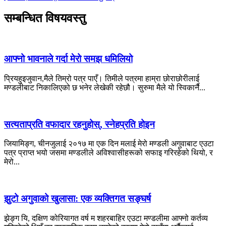
सम्बन्धित विषयवस्तु
आफ्नो भावनाले गर्दा मेरो समझ धमिलियो
प्रियहुइजुवान,मैले तिम्रो पत्र पाएँ। तिमीले पत्रमा हाम्रा छोराछोरीलाई
मण्डलीबाट निकालिएको छ भनेर लेखेकी रहेछौ। सुरुमा मैले यो स्विकार्नै...
सत्यताप्रति वफादार रहनुहोस्, स्नेहप्रति होइन
जियामिङ्ग, चीनजुलाई २०१७ मा एक दिन मलाई मेरो मण्डली अगुवाबाट एउटा
पत्र प्राप्त भयो जसमा मण्डलीले अविश्वासीहरूको सफाइ गरिरहेको थियो, र
मेरो...
झुटो अगुवाको खुलासा: एक व्यक्तिगत सङ्घर्ष
झेङ्ग यि, दक्षिण कोरियागत वर्ष म शहरबाहिर एउटा मण्डलीमा आफ्नो कर्तव्य