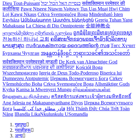
Dieu Tout-Puissant
כנסיית האל הכול יכול
सर्वशक्तिमान परमेश्वर की
कलीसिया
Pawg Ntseeg Ntawm Vajtswv Tus Uas Muaj Hwj Chim
Loj Kawg Nkaus
Crkva Svemogućeg Boga
Mindenható Isten
Egyháza
Ամենակարող Աստծու եկեղեցին
Gereja Tuhan Yang
Mahakuasa
La Chiesa di Dio Onnipotente
全能神教会
ყოვლისშემძლე ღმერთის ეკლესია
ពួកជំនុំនៃព្រះដ៏មានគ្រប់ព្រះចេស្ដា
전능하신 하나님 교회
ຄຣິສຕະຈັກຂອງພຣະເຈົ້າອົງຊົງລິດທານຸ
ພາບສູງສຸດ
സര്‍വശക്തനായ ദൈവത്തിന്റെ സഭ
Төгс Хүчит
Бурханы Чуулган
အနန္တတန်ခိုးရှင် ဘုရားသခင်၏အသင်းတော်
सर्वशक्तिमान्‌ परमेश्‍वरको मण्डली
De Kerk van Almachtige God
ਸਰਬਸ਼ਕਤੀਮਾਨ ਪਰਮੇਸ਼ੁਰ ਦੀ ਕਲੀਸਿਯਾ
Kościół Boga
Wszechmogącego
Igreja de Deus Todo-Poderoso
Biserica lui
Dumnezeu Atotputernic
Церковь Всемогущего Бога
Cirkev
Všemohúceho Boha
Crkva Svemogućeg Boga
Allsmäktige Guds
Kyrka
Kanisa la Mwenyezi Mungu
சர்வவல்லமையுள்ள
தேவனுடைய திருச்சபை
คริสตจักรแห่งพระเจ้าผู้ทรงมหิทธิฤทธิ์
Ang Iglesia ng Makapangyarihang Diyos
Церква Всемогутнього
Бога
قادر مطلق خدا کی کلیسیا
Hội Thánh Đức Chúa Trời Toàn
Năng
IBandla LikaNkulunkulu USomandla
गृहपृष्ठ
गवाहीहरू
अन्य