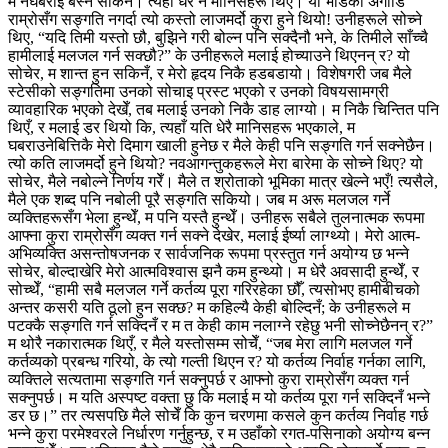
म नघबराई बस्न सकिनँ। त्यहाँ धेरै नै मानिसहरू थिए। यो भीडको अगाडि
राम्रोसँग सङ्गति नगर्दा त्यो कस्तो लाजमर्दो कुरा हुने थियो! उनीहरूले सोच्ने
थिए, “यदि तिमी यस्तो छौ, बुझिने गरी बोल्न पनि सक्दैनौ भने, के तिमीले साँच्चै
हामीलाई मलजल गर्न सक्छौ?” के उनीहरूले मलाई होच्याउने थिएनन् र? यो
सोचेर, म शान्त हुन सकिनँ, र मेरो हृदय निकै हडबडायो। विशेषगरी जब मैले
स्टेसीको सङ्गतिमा उनको सोचाइ प्रस्ट भएको र उनको विषयसामग्री
व्यावहारिक भएको देखेँ, तब मलाई उनको निकै डाह लाग्यो। म निकै चिन्तित पनि
थिएँ, र मलाई डर थियो कि, त्यहाँ यति धेरै मानिसहरू भएकाले, म
घबराउनेबित्तिकै मेरो दिमाग खाली हुनेछ र मैले केही पनि सङ्गति गर्न सक्नेछैन।
त्यो कति लाजमर्दो हुने थियो? नवआगन्तुकहरूले मेरा बारेमा के सोच्ने थिए? यो
सोचेर, मैले नबोल्ने निर्णय गरेँ। मैले त श्रोताको भूमिका मात्र खेल्ने भएँ! त्यसैले,
मैले एक शब्द पनि नबोली पूरै सङ्गति सकियो। जब म अरू मलजल गर्ने
व्यक्तिहरूसँग भेला हुन्थेँ, म पनि यस्तै हुन्थेँ। उनीहरू सबैले तुलनात्मक रूपमा
आफ्ना कुरा राम्रोसँग व्यक्त गर्न सक्ने देखेर, मलाई ईर्ष्या लाग्थ्यो। मेरो आत्म-
अभिव्यक्ति असन्तोषजनक र सार्वजनिक रूपमा प्रस्तुत गर्न अयोग्य छ भन्‍ने
सोचेर, बोल्दाखेरि मेरो आत्मविश्‍वास झनै कम हुन्थ्यो। म धेरै अवसादी हुन्थेँ, र
सोच्थेँ, “हामी सबै मलजल गर्ने कर्तव्य पूरा गरिरहेका छौँ, त्यसोभए हामीबीचको
अन्तर कसरी यति ठूलो हुन सक्छ? म कहिल्यै केही बोल्दिनँ; के उनीहरूले म
पटक्कै सङ्गति गर्न सक्दिनँ र म त केही काम नलाग्ने रहेछु भनी सोच्नेछैनन् र?”
म थोरै नकारात्मक थिएँ, र मैले यस्तोसम्म सोचेँ, “जब मेरा लागि मलजल गर्ने
कर्तव्यको प्रबन्ध गरियो, के त्यो गल्ती थिएन र? यो कर्तव्य निर्वाह गर्नका लागि,
व्यक्तिले सत्यतामा सङ्गति गर्न सक्नुपर्छ र आफ्नो कुरा राम्रोसँग व्यक्त गर्न
सक्नुपर्छ। म यति अस्पष्ट वक्ता छु कि मलाई म यो कर्तव्य पूरा गर्न सक्दिनँ भन्‍ने
डर छ।” तर त्यसपछि मैले सोचेँ कि कुन चरणमा कसले कुन कर्तव्य निर्वाह गर्छ
भन्‍ने कुरा परमेश्‍वरले निर्धारण गर्नुहुन्छ, र म उहाँको रगत-पसिनाको अयोग्य बन्न