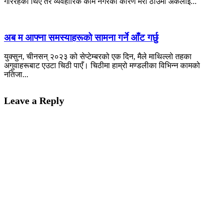
गरिरहेको थिएँ तर व्यवहारिक काम नगरेको कारण मेरो ठाउँमा अर्कैलाई...
अब म आफ्ना समस्याहरूको सामना गर्ने आँट गर्छु
युक्सुन, चीनसन् २०२३ को सेप्टेम्बरको एक दिन, मैले माथिल्लो तहका
अगुवाहरूबाट एउटा चिठी पाएँ। चिठीमा हाम्रो मण्डलीका विभिन्न कामको
नतिजा...
Leave a Reply