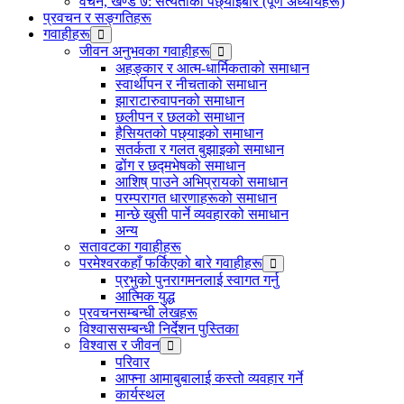
वचन, खण्ड ७: सत्यताको पछ्याइबारे (पूर्ण अध्यायहरू)
प्रवचन र सङ्गतिहरू
गवाहीहरू
जीवन अनुभवका गवाहीहरू
अहङ्कार र आत्म-धार्मिकताको समाधान
स्वार्थीपन र नीचताको समाधान
झाराटारुवापनको समाधान
छलीपन र छलको समाधान
हैसियतको पछ्याइको समाधान
सतर्कता र गलत बुझाइको समाधान
ढोंग र छद्मभेषको समाधान
आशिष् पाउने अभिप्रायको समाधान
परम्परागत धारणाहरूको समाधान
मान्छे खुसी पार्ने व्यवहारको समाधान
अन्य
सतावटका गवाहीहरू
परमेश्‍वरकहाँ फर्किएको बारे गवाहीहरू
प्रभुको पुनरागमनलाई स्वागत गर्नु
आत्मिक युद्ध
प्रवचनसम्‍बन्धी लेखहरू
विश्‍वाससम्‍बन्धी निर्देशन पुस्तिका
विश्‍वास र जीवन
परिवार
आफ्ना आमाबुबालाई कस्तो व्यवहार गर्ने
कार्यस्थल