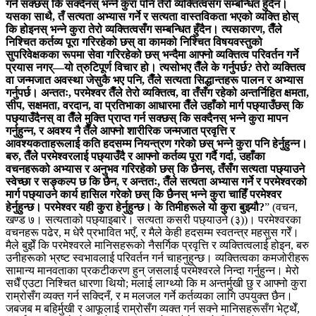
गर्न सक्छस् कि सक्दैनस् भन्‍ने कुरा पनि तेरो व्यक्तित्वसँग सम्बन्धित हुँदैन।
यसका साथै, तँ सत्यता अभ्यास गर्ने र सत्यता वास्तविकता भएको व्यक्ति होस्
कि होइनस् भन्ने कुरा तेरो व्यक्तित्वसँग सम्बन्धित हुँदैन। त्यसकारण, तैँले
निश्‍चित कर्तव्य पूरा गरिरहेको छस् वा कामको निश्चित विषयवस्तुको
सुपरिवेक्षकका रूपमा सेवा गरिरहेको छस् भन्दैमा आफ्नो व्यक्तित्व परिवर्तन गर्ने
प्रयास नगर्—यो त्रुटिपूर्ण विचार हो। त्यसोभए तैँले के गर्नुपर्छ? तेरो व्यक्तित्व
वा जन्मजात अवस्था जेसुकै भए पनि, तैँले सत्यता सिद्धान्तहरू पालन र अभ्यास
गर्नुपर्छ। अन्ततः, परमेश्‍वर तैँले तेरो व्यक्तित्व, वा तँसँग रहेको अन्तर्निहित क्षमता,
सीप, सक्षमता, वरदान, वा प्रतिभाका आधारमा तैँले उहाँको मार्ग पछ्याउँछस् कि
पछ्याउँदैनस् वा तैँले मुक्ति प्राप्त गर्न सक्छस् कि सक्दैनस् भन्‍ने कुरा मापन
गर्नुहुन्न, र अवश्य नै तैँले आफ्नो शारीरिक जन्मजात प्रवृत्ति र
आवश्यकताहरूलाई कति हदसम्म नियन्त्रण गरेको छस् भन्‍ने कुरा पनि हेर्नुहुन्न।
बरु, तैँले परमेश्‍वरलाई पछ्याउँदै र आफ्नो कर्तव्य पूरा गर्दै गर्दा, उहाँका
वचनहरूको अभ्यास र अनुभव गरिरहेको छस् कि छैनस्, तँसँग सत्यता पछ्याउने
स्वेच्छा र सङ्कल्प छ कि छैन, र अन्ततः, तैँले सत्यता अभ्यास गर्ने र परमेश्‍वरको
मार्ग पछ्याउने कार्य हासिल गरेको छस् कि छैनस् भन्‍ने कुरा चाहिँ परमेश्‍वर
हेर्नुहुन्छ। परमेश्‍वर यही कुरा हेर्नुहुन्छ। के तिमीहरूले यो कुरा बुझ्यौ?
”
(वचन,
खण्ड ७। सत्यताको पछ्याइबारे। सत्यता कसरी पछ्याउने (३))
। परमेश्‍वरका
वचनहरू पढेर, म धेरै प्रभावित भएँ, र मैले केही हदसम्म स्वतन्त्र महसुस गरेँ।
मैले बुझेँ कि परमेश्‍वरले मानिसहरूको नैसर्गिक प्रवृत्ति र व्यक्तित्वलाई होइन, बरु
उनीहरूको भ्रष्ट स्वभावलाई परिवर्तन गर्न चाहनुहुन्छ। व्यक्तित्वका कमजोरीहरू
सामान्य मानवताका प्रकटीकरण हुन् जसलाई परमेश्‍वरले निन्दा गर्नुहुन्न। मेरो
सधैँ एउटा निश्चित धारणा थियो; मलाई लाग्थ्यो कि म अन्तर्मुखी छु र आफ्नो कुरा
राम्रोसँग व्यक्त गर्न सक्दिनँ, र म मलजल गर्ने कर्तव्यका लागि उपयुक्त छैन।
जबजब म बहिर्मुखी र आफूलाई राम्रोसँग व्यक्त गर्न सक्ने मानिसहरूसँग भेट्थेँ,