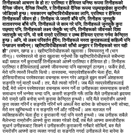
तिनीहरूको आचरण के हो त? प्रतिष्ठा र हैसियत घनिष्ठ रूपमा तिनीहरूको
दैनिक जीवन, दैनिक स्थिति, र तिनीहरूले दैनिक रूपमा पछ्याइरहेका कुरासँग
जोडिएको हुन्छ। यसकारण ख्रीष्टविरोधीहरूका लागि, प्रतिष्ठा र हैसियत
तिनीहरूको जीवन हो। तिनीहरू जे-जसरी बाँचे पनि, तिनीहरू जुनसुकै
वातावरणमा बाँचे पनि, तिनीहरूले जे काम गरे पनि, तिनीहरूले जुनसुकै कुरा
पछ्याए पनि, तिनीहरूको लक्ष्य जेसुकै भए पनि, तिनीहरूको जीवनको दिशा
जतासुकै भए पनि, यो सबै राम्रो प्रतिष्ठा र उच्‍च हैसियत प्राप्त गर्नमा केन्द्रित
हुन्छ। अनि, यो लक्ष्य परिवर्तन हुँदैन; तिनीहरूले यस्ता कुराहरूलाई कहिल्यै पनि
पन्छाउन सक्दैनन्। ख्रीष्टविरोधीहरूको साँचो अनुहार र तिनीहरूको सार यही
हो
”
(वचन, खण्ड ४। ख्रीष्टविरोधीहरूको खुलासा। विषयवस्तु नौ (भाग
तीन))
। परमेश्‍वरले यो कुरा खुलासा गर्नुभयो कि ख्रीष्टविरोधीहरूले सबैभन्दा
बढी ख्याल गर्ने कुराचाहिँ तिनीहरूको आफ्नै प्रतिष्ठा र हैसियत हो। तिनीहरू
प्रतिष्ठा र हैसियतलाई आफ्नो जीवनभन्दा पनि महत्त्वपूर्ण ठान्छन्। फर्केर हेर्दा,
मेरो पनि त्यस्तै स्थिति थियो। वास्तवमा, नवप्रवेशीहरूसँग भेला हुँदा, मैले
होसियारीसाथ परमेश्‍वरका वचनहरू मनन गरेर आफूले बुझ्न सक्ने अंशहरूमा
सङ्गति गर्नु मात्रै पर्थ्यो। तर, मैले त्यसो गरिनँ। जब मैले नवप्रवेशीहरूलाई
देखेँ, मेरो ध्यान परमेश्‍वरका वचनहरू मनन गर्ने वा उनीहरूका समस्याहरू कसरी
समाधान गर्ने भन्‍नेमा भन्दा पनि, कसरी सङ्गति गरूँ ताकि मैले उनीहरूको हृदयमा
मेरो राम्रो छवि बनोस् भन्‍ने कुरामा केन्द्रित हुन्थ्यो। यदि मैले राम्रोसँग आफ्नो
कुरा व्यक्त गरिनँ र सङ्गति गरिनँ भने अरूले मेरा बारेमा के सोच्लान् भनी सोच्दा,
मेरो मन खुम्चिन्थ्यो र म सङ्गति गर्ने आँट गर्दिनथेँ। अरू मलजल गर्ने
व्यक्तिहरूसँग भेला हुँदा र कुराकानी गर्दा पनि यस्तै हुन्थ्यो। जब उनीहरू सबैले
मैलेभन्दा राम्रोसँग आफ्नो कुरा व्यक्त गरेको देखेँ, तब मैले आफ्ना कमजोरीहरू
सुधार्न उनीहरूबाट सिक्ने र उनीहरूसँग कुराकानी गर्नेबारे सोचिनँ, बरु मैले
राम्रोसँग आफ्नो कुरा व्यक्त नगर्दा वा सङ्गति नगर्दा उनीहरूले मेरा बारेमा के