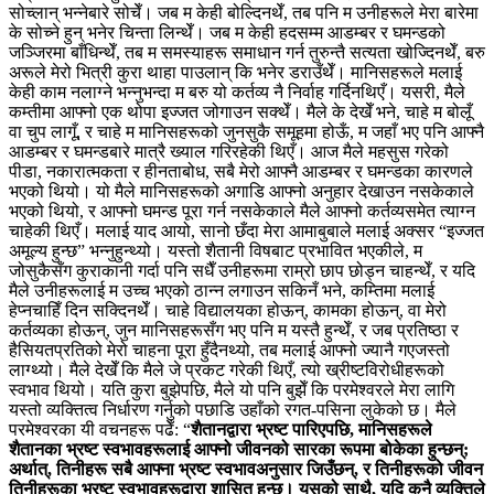
सोच्लान् भन्‍नेबारे सोचेँ। जब म केही बोल्दिनथेँ, तब पनि म उनीहरूले मेरा बारेमा
के सोच्ने हुन् भनेर चिन्ता लिन्थेँ। जब म केही हदसम्म आडम्बर र घमन्डको
जञ्जिरमा बाँधिन्थेँ, तब म समस्याहरू समाधान गर्न तुरुन्तै सत्यता खोज्दिनथेँ, बरु
अरूले मेरो भित्री कुरा थाहा पाउलान् कि भनेर डराउँथेँ। मानिसहरूले मलाई
केही काम नलाग्ने भन्नुभन्दा म बरु यो कर्तव्य नै निर्वाह गर्दिनथिएँ। यसरी, मैले
कम्तीमा आफ्नो एक थोपा इज्जत जोगाउन सक्थेँ। मैले के देखेँ भने, चाहे म बोलूँ
वा चुप लागूँ, र चाहे म मानिसहरूको जुनसुकै समूहमा होऊँ, म जहाँ भए पनि आफ्नै
आडम्बर र घमन्डबारे मात्रै ख्याल गरिरहेकी थिएँ। आज मैले महसुस गरेको
पीडा, नकारात्मकता र हीनताबोध, सबै मेरो आफ्नै आडम्बर र घमन्डका कारणले
भएको थियो। यो मैले मानिसहरूको अगाडि आफ्नो अनुहार देखाउन नसकेकाले
भएको थियो, र आफ्नो घमन्ड पूरा गर्न नसकेकाले मैले आफ्नो कर्तव्यसमेत त्याग्न
चाहेकी थिएँ। मलाई याद आयो, सानो छँदा मेरा आमाबुबाले मलाई अक्सर “इज्जत
अमूल्य हुन्छ” भन्नुहुन्थ्यो। यस्तो शैतानी विषबाट प्रभावित भएकीले, म
जोसुकैसँग कुराकानी गर्दा पनि सधैँ उनीहरूमा राम्रो छाप छोड्न चाहन्थेँ, र यदि
मैले उनीहरूलाई म उच्च भएको ठान्न लगाउन सकिनँ भने, कम्तिमा मलाई
हेप्नचाहिँ दिन सक्दिनथेँ। चाहे विद्यालयका होऊन्, कामका होऊन्, वा मेरो
कर्तव्यका होऊन्, जुन मानिसहरूसँग भए पनि म यस्तै हुन्थेँ, र जब प्रतिष्ठा र
हैसियतप्रतिको मेरो चाहना पूरा हुँदैनथ्यो, तब मलाई आफ्नो ज्यानै गएजस्तो
लाग्थ्यो। मैले देखेँ कि मैले जे प्रकट गरेकी थिएँ, त्यो ख्रीष्टविरोधीहरूको
स्वभाव थियो। यति कुरा बुझेपछि, मैले यो पनि बुझेँ कि परमेश्‍वरले मेरा लागि
यस्तो व्यक्तित्व निर्धारण गर्नुको पछाडि उहाँको रगत-पसिना लुकेको छ। मैले
परमेश्‍वरका यी वचनहरू पढेँ: “
शैतानद्वारा भ्रष्ट पारिएपछि, मानिसहरूले
शैतानका भ्रष्ट स्वभावहरूलाई आफ्नो जीवनको सारका रूपमा बोकेका हुन्छन्;
अर्थात्, तिनीहरू सबै आफ्ना भ्रष्ट स्वभावअनुसार जिउँछन्, र तिनीहरूको जीवन
तिनीहरूका भ्रष्ट स्वभावहरूद्वारा शासित हुन्छ। यसको साथै, यदि कुनै व्यक्तिले