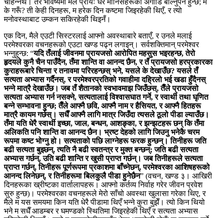
चाहन्नथेँ। तर भविष्यमा मैले प्रायः धेरै मानिसहरूको अगाडि बोल्नुपर्ने हुन्छ; म
के गरूँ? ती केही दिनहरू, म हरेक दिन कष्टमा जिइरहेकी थिएँ, र त्यो
मनोवस्थाबाट उम्कन सकिरहेकी थिइनँ।
एक दिन, मैले एउटी सिस्टरलाई आफ्नो अवस्थाबारे बताएँ, र उनले मलाई
परमेश्‍वरका वचनहरूको एउटा खण्ड पढ्न लगाइन्। सर्वशक्तिमान्‌ परमेश्‍वर
भन्‍नुहुन्छ: “
यदि तँलाई जीवनमा प्रायजसो आरोपित महसुस भइरहन्छ, तेरो
हृदयले कुनै चैन पाउँदैन, तँमा शान्ति वा आनन्द छैन, र तँ प्रायजसो हरप्रकारका
कुराहरूबारे चिन्ता र तनावमा परिरहन्छस् भने, यसले के देखाउँछ? यसले तँ
सत्यता अभ्यास गर्दैनस्, र परमेश्‍वरप्रतिको गवाहीमा दह्रिलो भई खडा हुँदैनस्
भन्‍ने मात्रै देखाउँछ। जब तँ शैतानको स्वभावमाझ जिउँछस्, तैँले प्रायजसो
सत्यता अभ्यास गर्न नसक्‍ने, सत्यतालाई विश्‍वासघात गर्ने, र स्वार्थी तथा घृणित
बन्‍ने सम्‍भावना हुन्छ; तैँले आफ्नै छवि, आफ्नै नाम र हैसियत, र आफ्नै हितहरू
मात्रै कायम गर्छस्। सधैँ आफ्नै लागि मात्र जिउँदा त्यसले ठूलो पीडा ल्याउँछ।
तँमा यति धेरै स्वार्थी इच्छा, जाल, बन्धन, आशङ्का, र झन्झटहरू छन् कि तँमा
अलिकति पनि शान्ति वा आनन्द छैन। भ्रष्ट देहको लागि जिउनु भनेकै चरम
रूपमा कष्ट भोग्‍नु हो। सत्यताको पछि लाग्नेहरू फरक हुन्छन्। तिनीहरू जति
बढी सत्यता बुझ्छन्, त्यति नै बढी स्वतन्त्र र मुक्त बन्छन्; जति बढी सत्यता
अभ्यास गर्छन्, उति बढी शान्ति र खुसी प्राप्त गर्छन्। जब तिनीहरूले सत्यता
प्राप्त गर्छन्, तिनीहरू पूर्णरूपमा प्रकाशमा बाँच्नेछन्, परमेश्‍वरका आशिषहरूको
आनन्द लिनेछन्, र तिनीहरूमा बिलकुलै पीडा हुनेछैन
”
(वचन, खण्ड ३। आखिरी
दिनहरूका ख्रीष्टका वार्तालापहरू। आफ्नो कर्तव्य निर्वाह गरेर जीवन प्रवेश
सुरु हुन्छ)
। परमेश्‍वरका वचनहरूले मेरो साँचो अवस्था खुलासा गरेका थिए, र
मैले म यस समयमा किन यति धेरै पीडामा थिएँ भन्‍ने कुरा बुझेँ। त्यो किन थियो
भने म सधैँ आडम्बर र घमण्डको स्थितिमा जिइरहेकी थिएँ र सत्यता अभ्यास