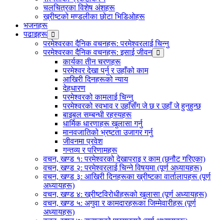
चलचित्रका विशेष अंशहरू
ख्रीष्टको मण्डलीका छोटा भिडिओहरू
भजनहरू
पढाइहरू
परमेश्‍वरका दैनिक वचनहरू: परमेश्‍वरलाई चिन्‍नु
परमेश्‍वरका दैनिक वचनहरू: इसाई जीवन
कार्यका तीन चरणहरू
परमेश्‍वर देखा पर्नु र उहाँको काम
आखिरी दिनहरूको न्याय
देहधारण
परमेश्‍वरको कामलाई चिन्‍नु
परमेश्‍वरको स्वभाव र उहाँसँग जे छ र उहाँ जे हुनुहुन्छ
बाइबल सम्‍बन्धी रहस्यहरू
धार्मिक धारणाहरू खुलासा गर्नु
मानवजातिको भ्रष्टता उजागर गर्नु
जीवनमा प्रवेश
गन्तव्य र परिणामहरू
वचन, खण्ड १: परमेश्‍वरको देखापराइ र काम (छनौट गरिएका)
वचन, खण्ड २: परमेश्‍वरलाई चिन्‍ने विषयमा (पूर्ण अध्यायहरू)
वचन, खण्ड ३: आखिरी दिनहरूका ख्रीष्टका वार्तालापहरू (पूर्ण
अध्यायहरू)
वचन, खण्ड ४: ख्रीष्टविरोधीहरूको खुलासा (पूर्ण अध्यायहरू)
वचन, खण्ड ५: अगुवा र कामदारहरूका जिम्‍मेवारीहरू (पूर्ण
अध्यायहरू)