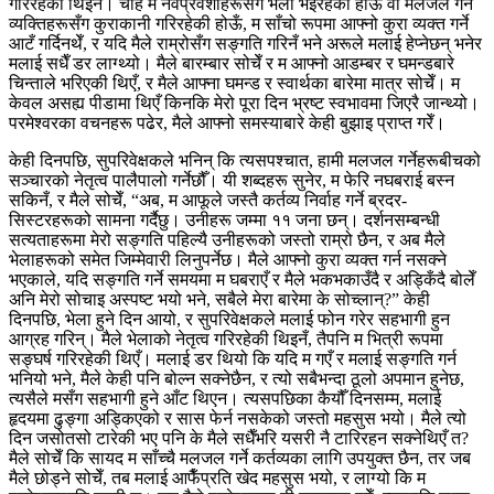
गरिरहेकी थिइनँ। चाहे म नवप्रवेशीहरूसँग भेला भइरहेकी होऊँ वा मलजल गर्ने
व्यक्तिहरूसँग कुराकानी गरिरहेकी होऊँ, म साँचो रूपमा आफ्नो कुरा व्यक्त गर्ने
आटँ गर्दिनथेँ, र यदि मैले राम्रोसँग सङ्गति गरिनँ भने अरूले मलाई हेप्नेछन् भनेर
मलाई सधैँ डर लाग्थ्यो। मैले बारम्बार सोचेँ र म आफ्नो आडम्बर र घमन्डबारे
चिन्ताले भरिएकी थिएँ, र मैले आफ्ना घमन्ड र स्वार्थका बारेमा मात्र सोचेँ। म
केवल असह्य पीडामा थिएँ किनकि मेरो पूरा दिन भ्रष्ट स्वभावमा जिएरै जान्थ्यो।
परमेश्‍वरका वचनहरू पढेर, मैले आफ्नो समस्याबारे केही बुझाइ प्राप्त गरेँ।
केही दिनपछि, सुपरिवेक्षकले भनिन् कि त्यसपश्चात, हामी मलजल गर्नेहरूबीचको
सञ्चारको नेतृत्व पालैपालो गर्नेछौँ। यी शब्दहरू सुनेर, म फेरि नघबराई बस्न
सकिनँ, र मैले सोचेँ, “अब, म आफूले जस्तै कर्तव्य निर्वाह गर्ने ब्रदर-
सिस्टरहरूको सामना गर्दैछु। उनीहरू जम्मा ११ जना छन्। दर्शनसम्बन्धी
सत्यताहरूमा मेरो सङ्गति पहिल्यै उनीहरूको जस्तो राम्रो छैन, र अब मैले
भेलाहरूको समेत जिम्मेवारी लिनुपर्नेछ। मैले आफ्नो कुरा व्यक्त गर्न नसक्ने
भएकाले, यदि सङ्गति गर्ने समयमा म घबराएँ र मैले भकभकाउँदै र अड्किँदै बोलेँ
अनि मेरो सोचाइ अस्पष्ट भयो भने, सबैले मेरा बारेमा के सोच्लान्?” केही
दिनपछि, भेला हुने दिन आयो, र सुपरिवेक्षकले मलाई फोन गरेर सहभागी हुन
आग्रह गरिन्। मैले भेलाको नेतृत्व गरिरहेकी थिइनँ, तैपनि म भित्री रूपमा
सङ्घर्ष गरिरहेकी थिएँ। मलाई डर थियो कि यदि म गएँ र मलाई सङ्गति गर्न
भनियो भने, मैले केही पनि बोल्न सक्नेछैन, र त्यो सबैभन्दा ठूलो अपमान हुनेछ,
त्यसैले मसँग सहभागी हुने आँट थिएन। त्यसपछिका कैयौँ दिनसम्म, मलाई
हृदयमा ढुङ्गा अड्किएको र सास फेर्न नसकेको जस्तो महसुस भयो। मैले त्यो
दिन जसोतसो टारेकी भए पनि के मैले सधैँभरि यसरी नै टारिरहन सक्नेथिएँ त?
मैले सोचेँ कि सायद म साँच्चै मलजल गर्ने कर्तव्यका लागि उपयुक्त छैन, तर जब
मैले छोड्ने सोचेँ, तब मलाई आफैँप्रति खेद महसुस भयो, र लाग्यो कि म