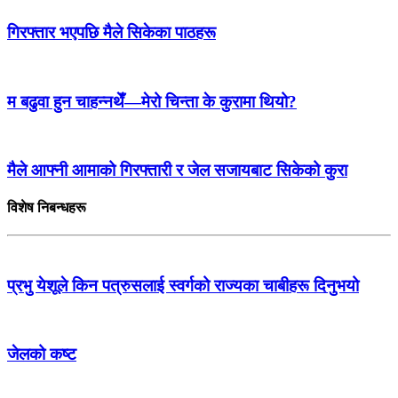
गिरफ्तार भएपछि मैले सिकेका पाठहरू
म बढुवा हुन चाहन्नथेँ—मेरो चिन्ता के कुरामा थियो?
मैले आफ्नी आमाको गिरफ्तारी र जेल सजायबाट सिकेको कुरा
विशेष निबन्धहरू
प्रभु येशूले किन पत्रुसलाई स्वर्गको राज्यका चाबीहरू दिनुभयो
जेलको कष्ट