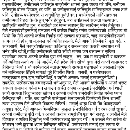
पछ्याउँदैनन्, उनीहरूले जतिसुकै राम्रोसँग आफ्नो कुरा व्यक्त गरे पनि, उनीहरू
जतिसुकै बोल्न सिपालु भए पनि, वा उनीहरूलाई जतिसुकै मानिसहरूले उच्च ठाने
पनि, उनीहरू परमेश्‍वरद्वारा अनुमोदित हुनेछैनन्। परमेश्‍वरले मानिसहरूका
कमीकमजोरीहरू के-के हुन् भनेर हेर्नुहुन्न, बरु उनीहरूले सत्यता पछ्याउन,
उहाँप्रति समर्पित हुन, र उहाँको डर मान्न सक्छन् कि सक्दैनन् भनेर हेर्नुहुन्छ।
मैले नवप्रवेशीहरूलाई मलजल गर्ने कर्तव्य निर्वाह गर्नमा परमेश्‍वरको अभिप्राय यो
थियो कि मैले आफ्नो कर्तव्य निर्वाह गर्दा सत्यता पछ्याऊँ, चाहे नवप्रवेशीहरूको
सामना गर्दा होस् वा मलजल गर्ने व्यक्तिहरूको, मैले आफ्नो जिम्मेवारी पूरा गरूँ, र
साथसाथै, मैले नवप्रवेशीहरूका कठिनाइ र समस्याहरू कसरी समाधान गर्ने
भनेर पनि खोजूँ ताकि उनीहरूले चाँडो साँचो मार्गमा जग बसाल्न र सृजित
प्राणीका रूपमा आफ्नो कर्तव्य पूरा गर्न सकून्। तर, जब म नवप्रवेशी र मलजल
गर्ने व्यक्तिहरूको अगाडि आउँथेँ, मैले हरेक दिन सोच्ने कुरा मेरो आफ्नै आडम्बर र
हैसियत थियो। यो परमेश्‍वरले बताउनुभएको सत्यता पछ्याउने र त्यसलाई प्रेम
गर्ने मानिसहरू हिँड्ने मार्गको पूरै विपरीत थियो। यसरी, म परमेश्‍वरका
मागहरूबाट झन्-झन् टाढिनेथिएँ, र उहाँले अन्ततः मलाई हटाउनुहुनेथियो।
तबदेखि, परमेश्‍वरका वचनहरूले भनेअनुसार, मैले आफ्नो कर्तव्यमा र आफ्नै भ्रष्ट
स्वभाव समाधान गर्नमा मन लगाउन सचेत रूपमा आफूलाई प्रशिक्षित गर्न थालेँ,
साथै सत्यता सिद्धान्तहरू खोज्न र आफ्नो कर्तव्य राम्रोसँग निर्वाह गर्नमा ध्यान
केन्द्रित गरेँ। पछि, जब हामीले पालैपालो भेलाहरूको जिम्मेवारी लिन थाल्यौँ,
त्यस उप्रान्त मैले पन्छिने विकल्प रोजिनँ। मलाई थाहा थियो कि भेलाहरूको
अगुवाइ गरेर, मैले आत्म-अभिव्यक्तिमा आफूलाई प्रशिक्षित गर्न र त्यसलाई सुधार्न,
आफ्नो कमीलाई पूर्ति गर्न, र आफ्नो कर्तव्य राम्रोसँग पूरा गर्न सक्छु, र त्यसैले मैले
विश्‍वास र शक्ति दिनुहोस् भनी परमेश्‍वरलाई आग्रह गरेँ। म अरूले मेरा बारेमा के
सोच्छन् भन्‍ने कुरामा ध्यान केन्द्रित गर्दिनथेँ; परमेश्‍वरले मलाई मूल रूपमा जे
दिनुभयो र म आफैले जे हासिल गर्न सक्छु, त्यसलाई स्वतन्त्र रूपमा व्यक्त गर्नु नै