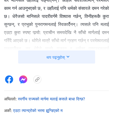
धेरै मानिसले उहाँलाई पछ्याएनन्। अहिले सर्वशक्तिमान्‌ परमेश्‍वर
काम गर्न आउनुभएको छ, र उहाँलाई पनि धर्मको संसारले दमन गरेको
छ। धेरैजसो मानिसले पादरीवर्गमै विश्‍वास गर्छन्, तिनीहरूकै कुरा
सुन्छन्, र प्रभुको पुनरागमनलाई स्विकार्दैनन्। त्यसले पनि मलाई
एउटा कुरा स्पष्ट पार्‍यो: प्राचीन समयदेखि नै साँचो मार्गलाई दमन
गरिँदै आएको छ। थोरैले मात्रै साँचो मार्ग ग्रहण गर्छन् र परमेश्‍वरलाई
पछ्याउँछन्, तर धेरैले मान्छे पुज्छन् र धर्मका पाष्टरहरूलाई
पछ्याउँछन्। यसले सर्वशक्तिमान्‌ परमेश्‍वरलाई पछ्याउने मेरो
थप पढ्नुहोस्
विश्‍वास दह्रिलो पनि बनायो।
पछि तिनले सर्वशक्तिमान्‌ परमेश्‍वरमाथिको मेरो विश्‍वासबारे मण्डली
संघमा रिपोर्ट गरिन्। एक साँझ, तिनी हाम्रो घरमा केही मानिसहरू
लिएर आइन्। तिनले मलाई डिकनको घर गएर सबै पादरीवर्ग र
अघिल्लो:
स्वर्गीय राज्यको मार्गमा मलाई कसले बाधा दिन्छ?
सहकर्मीहरूलाई सर्वशक्तिमान्‌ परमेश्‍वरमाथिको मेरो विश्‍वासबारे स्पष्ट
अर्को:
एउटा त्यान्द्रोको भरमा झुन्डिएको म
पार्नू भनेर भनिन्। तिनीहरू परमेश्‍वरको आखिरी दिनहरूको कामको