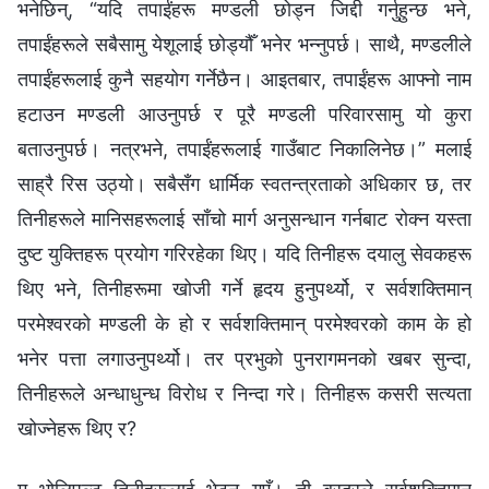
भनेछिन्, “यदि तपाईंहरू मण्डली छोड्न जिद्दी गर्नुहुन्छ भने,
तपाईंहरूले सबैसामु येशूलाई छोड्यौँ भनेर भन्‍नुपर्छ। साथै, मण्डलीले
तपाईंहरूलाई कुनै सहयोग गर्नेछैन। आइतबार, तपाईंहरू आफ्‍नो नाम
हटाउन मण्डली आउनुपर्छ र पूरै मण्डली परिवारसामु यो कुरा
बताउनुपर्छ। नत्रभने, तपाईंहरूलाई गाउँबाट निकालिनेछ।” मलाई
साह्रै रिस उठ्यो। सबैसँग धार्मिक स्वतन्त्रताको अधिकार छ, तर
तिनीहरूले मानिसहरूलाई साँचो मार्ग अनुसन्धान गर्नबाट रोक्‍न यस्ता
दुष्ट युक्तिहरू प्रयोग गरिरहेका थिए। यदि तिनीहरू दयालु सेवकहरू
थिए भने, तिनीहरूमा खोजी गर्ने हृदय हुनुपर्थ्यो, र सर्वशक्तिमान्‌
परमेश्‍वरको मण्डली के हो र सर्वशक्तिमान्‌ परमेश्‍वरको काम के हो
भनेर पत्ता लगाउनुपर्थ्यो। तर प्रभुको पुनरागमनको खबर सुन्दा,
तिनीहरूले अन्धाधुन्ध विरोध र निन्दा गरे। तिनीहरू कसरी सत्यता
खोज्‍नेहरू थिए र?