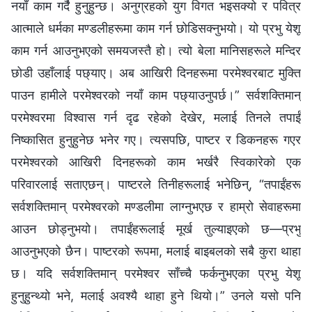
नयाँ काम गर्दै हुनुहुन्छ। अनुग्रहको युग विगत भइसक्यो र पवित्र
आत्‍माले धर्मका मण्डलीहरूमा काम गर्न छोडिसक्‍नुभयो। यो प्रभु येशू
काम गर्न आउनुभएको समयजस्तै हो। त्यो बेला मानिसहरूले मन्दिर
छोडी उहाँलाई पछ्याए। अब आखिरी दिनहरूमा परमेश्‍वरबाट मुक्ति
पाउन हामीले परमेश्‍वरको नयाँ काम पछ्याउनुपर्छ।” सर्वशक्तिमान्‌
परमेश्‍वरमा विश्‍वास गर्न दृढ रहेको देखेर, मलाई तिनले तपाईं
निष्कासित हुनुहुनेछ भनेर गए। त्यसपछि, पाष्टर र डिकनहरू गएर
परमेश्‍वरको आखिरी दिनहरूको काम भर्खरै स्विकारेको एक
परिवारलाई सताएछन्। पाष्टरले तिनीहरूलाई भनेछिन्, “तपाईंहरू
सर्वशक्तिमान्‌ परमेश्‍वरको मण्डलीमा लाग्‍नुभएछ र हाम्रो सेवाहरूमा
आउन छोड्नुभयो। तपाईंहरूलाई मूर्ख तुल्याइएको छ—प्रभु
आउनुभएको छैन। पाष्टरको रूपमा, मलाई बाइबलको सबै कुरा थाहा
छ। यदि सर्वशक्तिमान्‌ परमेश्‍वर साँच्‍चै फर्कनुभएका प्रभु येशू
हुनुहुन्थ्यो भने, मलाई अवश्यै थाहा हुने थियो।” उनले यसो पनि