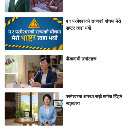
हुनुहुन्छ भन्‍ने थाहा थियो। मण्डली संघका एक वृद्ध पाष्टरले मलाई
कडाइपूर्वक सोधे, “तपाईं, तपाईंकी आमा र बज्यू किन सेवाहरूमा
म र परमेश्‍वरको राज्यको बीचमा मेरो
आउनुहुन्‍न? मण्डली के हो तपाईंलाई थाहा छ? मण्डली छोड्नु प्रभु
पाष्टर खडा भयो
येशूलाई धोका दिनु हो, र उहाँले तपाईंहरूलाई त्याग्‍नुहुनेछ भन्‍ने थाहा
छैन?” मैले तिनलाई भनेँ, “प्रभु येशूले भन्‍नुभयो, ‘
किनभने जहाँ दुई वा
तीन जना मेरो नाउँमा भेला हुन्छन्, म त्यहाँ तिनीहरूको बीचमा हुन्छु
’
पीडादायी छनौटहरू
। साँचो मण्डली भनेको के हो? मण्डली हुनलाई, कति
(मत्ती १८:२०)
सदस्यहरू छन् वा यो कहाँ छ भन्‍ने कुराले फरक पर्दैन। जति जना
भेला भए पनि, यसमा पवित्र आत्‍माको काम, परमेश्‍वरको उपस्थिति, र
सत्यताको भरणपोषण छ भने, यो मण्डली हो। अहिले हामीले आजको
परमेश्‍वरमा आस्था राख्ने मार्गमा हिँड्ने
मण्डलीलाई हेर्‍यौँ भने, के यसमा पवित्र आत्‍माको काम छ? के
सङ्कल्प
परमेश्‍वरको वचन पढ्दा अन्तर्दृष्टि मिल्छ? के सेवाहरू आनन्ददायी
छन् र के तिनले भरणपोषण दिन्छन्? पाष्टरहरूले त्यही पुरानै कुरा
प्रचार गर्छन् र यसले मानिसहरूलाई प्रभुलाई चिन्‍न मदत गर्दैन।