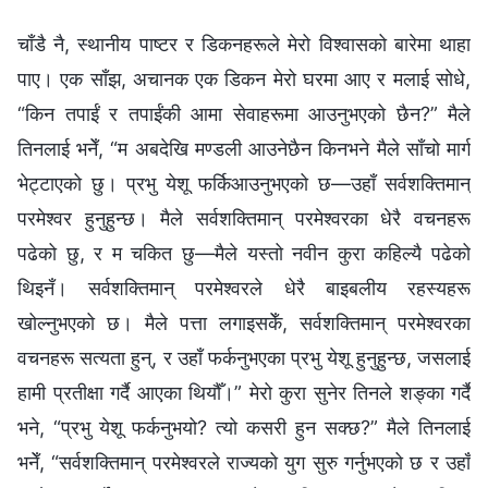
चाँडै नै, स्‍थानीय पाष्टर र डिकनहरूले मेरो विश्‍वासको बारेमा थाहा
पाए। एक साँझ, अचानक एक डिकन मेरो घरमा आए र मलाई सोधे,
“किन तपाईं र तपाईंकी आमा सेवाहरूमा आउनुभएको छैन?” मैले
तिनलाई भनेँ, “म अबदेखि मण्डली आउनेछैन किनभने मैले साँचो मार्ग
भेट्टाएको छु। प्रभु येशू फर्किआउनुभएको छ—उहाँ सर्वशक्तिमान्‌
परमेश्‍वर हुनुहुन्छ। मैले सर्वशक्तिमान्‌ परमेश्‍वरका धेरै वचनहरू
पढेको छु, र म चकित छु—मैले यस्तो नवीन कुरा कहिल्यै पढेको
थिइनँ। सर्वशक्तिमान् परमेश्‍वरले धेरै बाइबलीय रहस्यहरू
खोल्‍नुभएको छ। मैले पत्ता लगाइसकेँ, सर्वशक्तिमान् परमेश्‍वरका
वचनहरू सत्यता हुन्, र उहाँ फर्कनुभएका प्रभु येशू हुनुहुन्छ, जसलाई
हामी प्रतीक्षा गर्दै आएका थियौँ।” मेरो कुरा सुनेर तिनले शङ्का गर्दै
भने, “प्रभु येशू फर्कनुभयो? त्यो कसरी हुन सक्छ?” मैले तिनलाई
भनेँ, “सर्वशक्तिमान्‌ परमेश्‍वरले राज्यको युग सुरु गर्नुभएको छ र उहाँ