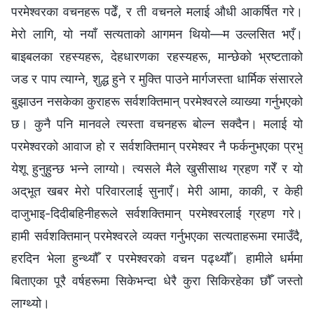
परमेश्‍वरका वचनहरू पढेँ, र ती वचनले मलाई औधी आकर्षित गरे।
मेरो लागि, यो नयाँ सत्यताको आगमन थियो—म उल्‍लसित भएँ।
बाइबलका रहस्यहरू, देहधारणका रहस्यहरू, मान्छेको भ्रष्टताको
जड र पाप त्याग्‍ने, शुद्ध हुने र मुक्ति पाउने मार्गजस्ता धार्मिक संसारले
बुझाउन नसकेका कुराहरू सर्वशक्तिमान्‌ परमेश्‍वरले व्याख्या गर्नुभएको
छ। कुनै पनि मानवले त्यस्ता वचनहरू बोल्‍न सक्दैन। मलाई यो
परमेश्‍वरको आवाज हो र सर्वशक्तिमान्‌ परमेश्‍वर नै फर्कनुभएका प्रभु
येशू हुनुहुन्छ भन्‍ने लाग्यो। त्यसले मैले खुसीसाथ ग्रहण गरेँ र यो
अद्‌भूत खबर मेरो परिवारलाई सुनाएँ। मेरी आमा, काकी, र केही
दाजुभाइ-दिदीबहिनीहरूले सर्वशक्तिमान्‌ परमेश्‍वरलाई ग्रहण गरे।
हामी सर्वशक्तिमान्‌ परमेश्‍वरले व्यक्त गर्नुभएका सत्यताहरूमा रमाउँदै,
हरदिन भेला हुन्थ्यौँ र परमेश्‍वरको वचन पढ्थ्यौँ। हामीले धर्ममा
बिताएका पूरै वर्षहरूमा सिकेभन्दा धेरै कुरा सिकिरहेका छौँ जस्तो
लाग्थ्यो।