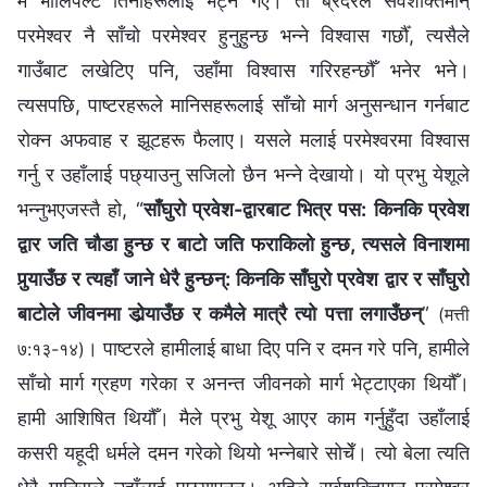
म भोलिपल्‍ट तिनीहरूलाई भेट्न गएँ। ती ब्रदरले सर्वशक्तिमान्‌
परमेश्‍वर नै साँचो परमेश्‍वर हुनुहुन्छ भन्‍ने विश्‍वास गर्छौँ, त्यसैले
गाउँबाट लखेटिए पनि, उहाँमा विश्‍वास गरिरहन्छौँ भनेर भने।
त्यसपछि, पाष्टरहरूले मानिसहरूलाई साँचो मार्ग अनुसन्धान गर्नबाट
रोक्‍न अफवाह र झूटहरू फैलाए। यसले मलाई परमेश्‍वरमा विश्‍वास
गर्नु र उहाँलाई पछ्याउनु सजिलो छैन भन्‍ने देखायो। यो प्रभु येशूले
भन्‍नुभएजस्तै हो, “
साँघुरो प्रवेश-द्वारबाट भित्र पस: किनकि प्रवेश
द्वार जति चौडा हुन्छ र बाटो जति फराकिलो हुन्छ, त्यसले विनाशमा
पुर्‍याउँछ र त्यहाँ जाने धेरै हुन्छन्: किनकि साँघुरो प्रवेश द्वार र साँघुरो
बाटोले जीवनमा डोर्‍याउँछ र कमैले मात्रै त्यो पत्ता लगाउँछन्
”
(मत्ती
। पाष्टरले हामीलाई बाधा दिए पनि र दमन गरे पनि, हामीले
७:१३-१४)
साँचो मार्ग ग्रहण गरेका र अनन्त जीवनको मार्ग भेट्टाएका थियौँ।
हामी आशिषित थियौँ। मैले प्रभु येशू आएर काम गर्नुहुँदा उहाँलाई
कसरी यहूदी धर्मले दमन गरेको थियो भन्‍नेबारे सोचेँ। त्यो बेला त्यति