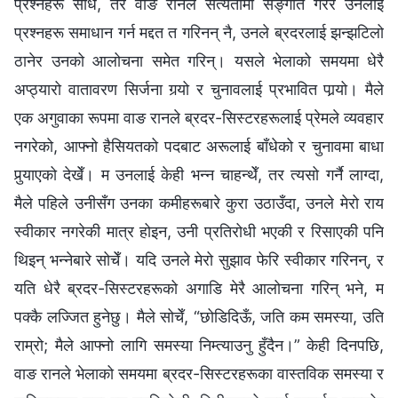
प्रश्नहरू सोधे, तर वाङ रानले सत्यतामा सङ्गति गरेर उनलाई
प्रश्नहरू समाधान गर्न मद्दत त गरिनन् नै, उनले ब्रदरलाई झन्झटिलो
ठानेर उनको आलोचना समेत गरिन्। यसले भेलाको समयमा धेरै
अप्ठ्यारो वातावरण सिर्जना गर्‍यो र चुनावलाई प्रभावित पार्‍यो। मैले
एक अगुवाका रूपमा वाङ रानले ब्रदर-सिस्टरहरूलाई प्रेमले व्यवहार
नगरेको, आफ्नो हैसियतको पदबाट अरूलाई बाँधेको र चुनावमा बाधा
पुर्‍याएको देखेँ। म उनलाई केही भन्न चाहन्थेँ, तर त्यसो गर्नै लाग्दा,
मैले पहिले उनीसँग उनका कमीहरूबारे कुरा उठाउँदा, उनले मेरो राय
स्वीकार नगरेकी मात्र होइन, उनी प्रतिरोधी भएकी र रिसाएकी पनि
थिइन् भन्नेबारे सोचेँ। यदि उनले मेरो सुझाव फेरि स्वीकार गरिनन्, र
यति धेरै ब्रदर-सिस्टरहरूको अगाडि मेरै आलोचना गरिन् भने, म
पक्कै लज्जित हुनेछु। मैले सोचेँ, “छोडिदिऊँ, जति कम समस्या, उति
राम्रो; मैले आफ्नो लागि समस्या निम्त्याउनु हुँदैन।” केही दिनपछि,
वाङ रानले भेलाको समयमा ब्रदर-सिस्टरहरूका वास्तविक समस्या र