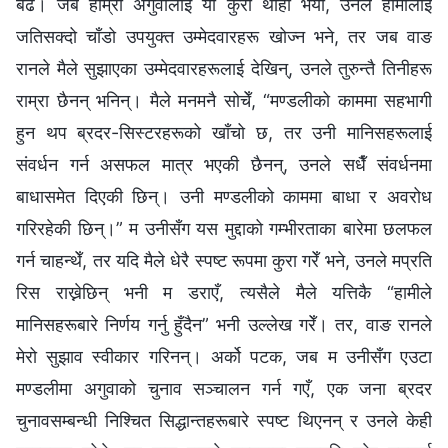
बढे। जब हाम्रा अगुवालाई यो कुरा थाहा भयो, उनले हामीलाई
जतिसक्दो चाँडो उपयुक्त उम्मेदवारहरू खोज्न भने, तर जब वाङ
रानले मैले सुझाएका उम्मेदवारहरूलाई देखिन्, उनले तुरुन्तै तिनीहरू
राम्रा छैनन् भनिन्। मैले मनमनै सोचेँ, “मण्डलीको काममा सहभागी
हुन थप ब्रदर-सिस्टरहरूको खाँचो छ, तर उनी मानिसहरूलाई
संवर्धन गर्न असफल मात्र भएकी छैनन्, उनले सधैँ संवर्धनमा
बाधासमेत दिएकी छिन्। उनी मण्डलीको काममा बाधा र अवरोध
गरिरहेकी छिन्।” म उनीसँग यस मुद्दाको गम्भीरताका बारेमा छलफल
गर्न चाहन्थेँ, तर यदि मैले धेरै स्पष्ट रूपमा कुरा गरेँ भने, उनले मप्रति
रिस राख्नेछिन् भनी म डराएँ, त्यसैले मैले यत्तिकै “हामीले
मानिसहरूबारे निर्णय गर्नु हुँदैन” भनी उल्लेख गरेँ। तर, वाङ रानले
मेरो सुझाव स्वीकार गरिनन्। अर्को पटक, जब म उनीसँग एउटा
मण्डलीमा अगुवाको चुनाव सञ्चालन गर्न गएँ, एक जना ब्रदर
चुनावसम्बन्धी निश्चित सिद्धान्तहरूबारे स्पष्ट थिएनन् र उनले केही