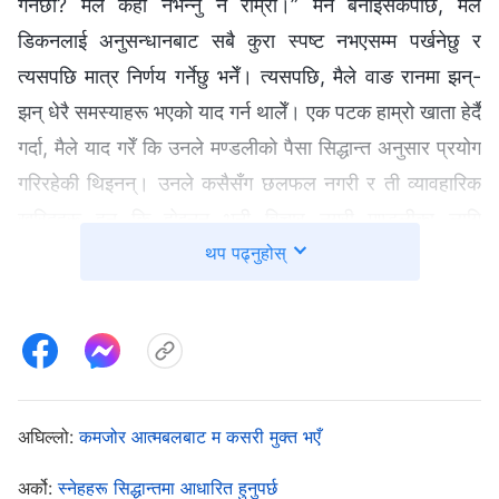
गर्नेछौँ? मैले केही नभन्नु नै राम्रो।” मन बनाइसकेपछि, मैले
डिकनलाई अनुसन्धानबाट सबै कुरा स्पष्ट नभएसम्म पर्खनेछु र
त्यसपछि मात्र निर्णय गर्नेछु भनेँ। त्यसपछि, मैले वाङ रानमा झन्-
झन् धेरै समस्याहरू भएको याद गर्न थालेँ। एक पटक हाम्रो खाता हेर्दै
गर्दा, मैले याद गरेँ कि उनले मण्डलीको पैसा सिद्धान्त अनुसार प्रयोग
गरिरहेकी थिइनन्। उनले कसैसँग छलफल नगरी र ती व्यावहारिक
खरिदहरू हुन् कि होइनन् भनी विचार नगरी मण्डलीका लागि
थप पढ्नुहोस्
सामानहरू किनेकी थिइन्। उनले किनेका सामानहरू अन्ततः
मण्डलीका प्रयोजनका लागि अनुपयुक्त भए र प्रयोग गर्न सकिएन,
अर्थात् उनले मण्डलीको पैसा खेर फालेकी थिइन्। त्यो अवस्था देखेर
मलाई निकै दोषी महसुस भयो र मनमनै सोचेँ, “मैले यस पटक
मण्डलीको हितको रक्षा गर्नै पर्छ। मैले उनका समस्याहरू औँल्याएर
उनीसँग लामो र राम्रो छलफल गर्नुपर्छ।” तर जब मैले अन्ततः उनका
अघिल्लो:
कमजोर आत्मबलबाट म कसरी मुक्त भएँ
समस्याहरू औँल्याएँ, उनले मेरा सुझावहरू अस्वीकार मात्र गरिनन्,
अर्को:
स्नेहहरू सिद्धान्तमा आधारित हुनुपर्छ