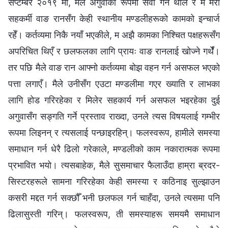
सेप्टेम्बर २०१९ मा, मैले अगुवाका रूपमा सेवा गर्न थालेँ र म मेरी
सहकर्मी वाङ रानसँग केही स्थानीय मण्डलीहरूको कामको इन्चार्ज
रहेँ। कर्तव्यमा निकै नयाँ भएकीले, म अझै कामका निश्चित पक्षहरूसँग
अपरिचित थिएँ र छलफलका लागि प्रायः वाङ रानलाई खोज्ने गर्थेँ।
तर पछि मैले वाङ रान आफ्नो कर्तव्यमा बोझ वहन गर्न असफल भएको
पत्ता लगाएँ। मैले उनीसँग एउटा मण्डलीमा गएर ख्याति र लाभका
लागि होड गरिरहेका र मिलेर सहकार्य गर्न असफल भइरहेका दुई
अगुवासँग सङ्गति गर्ने प्रस्ताव राख्दा, उनले त्यस विषयलाई गम्भीर
रूपमा लिइनन् र त्यसलाई पन्छाइरहिन्। फलस्वरूप, हामीले समस्या
समाधान गर्न धेरै ढिलो गरेकाले, मण्डलीको काम नकारात्मक रूपमा
प्रभावित भयो। त्यसबाहेक, मैले सुसमाचार फैलाउँदा हाम्रा ब्रदर-
सिस्टरहरूले सामना गरिरहेका केही समस्या र कठिनाइ सुल्झाउन
कसरी मद्दत गर्न सक्छौँ भनी छलफल गर्न चाहँदा, उनले त्यसमा पनि
ढिलासुस्ती गरिन्। फलस्वरूप, ती समस्याहरू समयमै समाधान