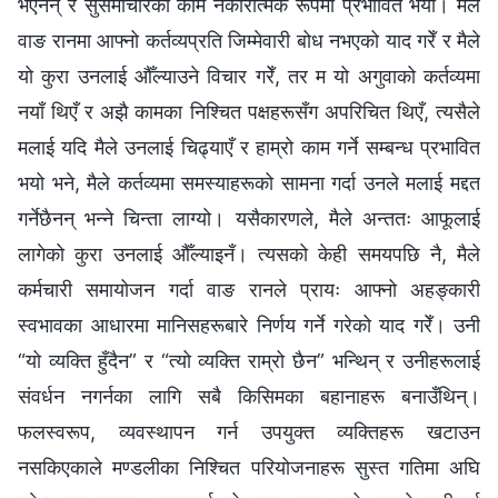
भएनन् र सुसमाचारको काम नकारात्मक रूपमा प्रभावित भयो। मैले
वाङ रानमा आफ्नो कर्तव्यप्रति जिम्मेवारी बोध नभएको याद गरेँ र मैले
यो कुरा उनलाई औँल्याउने विचार गरेँ, तर म यो अगुवाको कर्तव्यमा
नयाँ थिएँ र अझै कामका निश्चित पक्षहरूसँग अपरिचित थिएँ, त्यसैले
मलाई यदि मैले उनलाई चिढ्याएँ र हाम्रो काम गर्ने सम्बन्ध प्रभावित
भयो भने, मैले कर्तव्यमा समस्याहरूको सामना गर्दा उनले मलाई मद्दत
गर्नेछैनन् भन्ने चिन्ता लाग्यो। यसैकारणले, मैले अन्ततः आफूलाई
लागेको कुरा उनलाई औँल्याइनँ। त्यसको केही समयपछि नै, मैले
कर्मचारी समायोजन गर्दा वाङ रानले प्रायः आफ्नो अहङ्कारी
स्वभावका आधारमा मानिसहरूबारे निर्णय गर्ने गरेको याद गरेँ। उनी
“यो व्यक्ति हुँदैन” र “त्यो व्यक्ति राम्रो छैन” भन्थिन् र उनीहरूलाई
संवर्धन नगर्नका लागि सबै किसिमका बहानाहरू बनाउँथिन्।
फलस्वरूप, व्यवस्थापन गर्न उपयुक्त व्यक्तिहरू खटाउन
नसकिएकाले मण्डलीका निश्चित परियोजनाहरू सुस्त गतिमा अघि