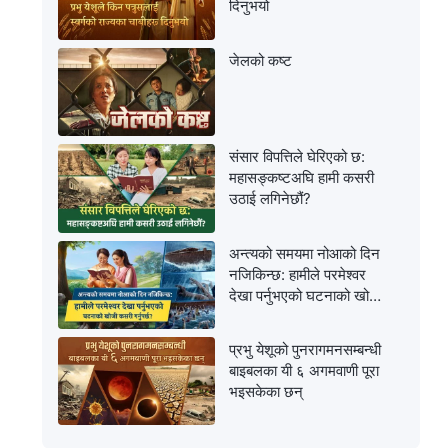
दिनुभयो
जेलको कष्ट
संसार विपत्तिले घेरिएको छ:
महासङ्कष्टअघि हामी कसरी
उठाई लगिनेछौं?
अन्त्यको समयमा नोआको दिन
नजिकिन्छ: हामीले परमेश्‍वर
देखा पर्नुभएको घटनाको खोजी
कसरी गर्नुपर्छ?
प्रभु येशूको पुनरागमनसम्‍बन्धी
बाइबलका यी ६ अगमवाणी पूरा
भइसकेका छन्