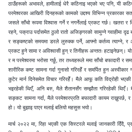
ठाउँहरूको अभावले, हामीलाई धेरै कठिनाइ भएको भए पनि, यी कठिना
परमेश्‍वरका आखिरी दिनहरूको कामको उद्दश्य विभिन्न प्रकारका सता
जसले साँचो रूपमा विश्‍वास गर्ने र नगर्नेलाई प्रकट गर्छ। खतरा र व
रहने, पक्राउ पर्दासमेत ठुलो रातो अजिङ्गरको सामुन्ने गवाहीमा दृढ ब
र सङ्कष्टको समयमा डरले लुरुक्क पर्ने, आफ्नो कर्तव्य त्याग्ने, 
प्रकट हुने सामा र अविश्‍वासी हुन् र तिनीहरू अन्ततः हटाइनेछन्। यो 
र म परमेश्‍वरमा भरोसा गर्छु, तर तथ्यहरूले ममा साँचो बफादारी र समर
शारीरिक कष्ट सामना गर्दा गुनासो गरिरहेँ र समर्पित हुन अस्वीकार
कुटेर मार्न दिनेसमेत विचार गरिरहेँ। मैले आफू कति विद्रोही भएकी र
भइरहेकी थिएँ, अनि बरु, मैले शैतानसँग सम्झौता गरिरहेकी थिएँ। मैले
सङ्कट सामना गर्दा, मैले परमेश्‍वरप्रति बफादारी कायम राख्नुपर्छ, र अ
हो। यो बुझाइ पाएर मलाई बलियो महसुस भयो।
मार्च २०२२ मा, रिहा भएकी एक सिस्टरले मलाई जानकारी दिँदै, प्रहर