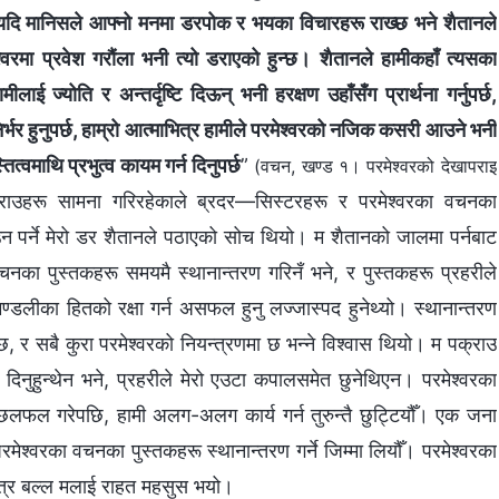
 यदि मानिसले आफ्नो मनमा डरपोक र भयका विचारहरू राख्छ भने शैतानले
्‍वरमा प्रवेश गरौंला भनी त्यो डराएको हुन्छ। शैतानले हामीकहाँ त्यसका
ई ज्योति र अन्तर्दृष्टि दिऊन् भनी हरक्षण उहाँसँग प्रार्थना गर्नुपर्छ,
र्भर हुनुपर्छ, हाम्रो आत्माभित्र हामीले परमेश्‍वरको नजिक कसरी आउने भनी
तित्वमाथि प्रभुत्व कायम गर्न दिनुपर्छ
”
(वचन, खण्ड १। परमेश्‍वरको देखापराइ
राउहरू सामना गरिरहेकाले ब्रदर—सिस्टरहरू र परमेश्‍वरका वचनका
्राउन पर्ने मेरो डर शैतानले पठाएको सोच थियो। म शैतानको जालमा पर्नबाट
ा वचनका पुस्तकहरू समयमै स्थानान्तरण गरिनँ भने, र पुस्तकहरू प्रहरीले
डलीका हितको रक्षा गर्न असफल हुनु लज्जास्पद हुनेथ्यो। स्थानान्तरण
न्छ, र सबै कुरा परमेश्‍वरको नियन्त्रणमा छ भन्‍ने विश्‍वास थियो। म पक्राउ
नुमति दिनुहुन्थेन भने, प्रहरीले मेरो एउटा कपालसमेत छुनेथिएन। परमेश्‍वरका
लफल गरेपछि, हामी अलग-अलग कार्य गर्न तुरुन्तै छुट्टियौँ। एक जना
श्‍वरका वचनका पुस्तकहरू स्थानान्तरण गर्ने जिम्मा लियौँ। परमेश्‍वरका
ात्र बल्ल मलाई राहत महसुस भयो।