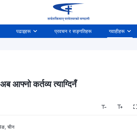
पढाइहरू
प्रवचन र सङ्गतिहरू
गवाहीहरू
आफ्नो कर्तव्य त्याग्दिनँ
पिङ, चीन