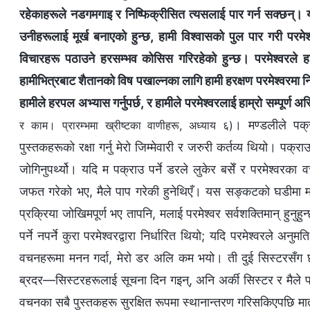
रहेकाहरूले नडगमगाइ र निष्फिक्रीसित त्यसलाई पार गर्न सक्छन्।
उनीहरूलाई मूर्ख बनाएको हुन्छ, हामी विश्‍वासको पुल पार गरी परमेश
विचारहरू पठाउने हरसम्भव कोसिस गरिरहेको हुन्छ। परमेश्‍वरले हामीला
हामीभित्रबाट शैतानको विष पखाल्नका लागि हामी हरक्षण परमेश्‍वरमा नि
हामीले हरपल अभ्यास गर्नुपर्छ, र हामीले परमेश्‍वरलाई हाम्रो सम्पूर्ण अस्
। मण्डलीले पक्
र काम। प्रारम्‍भमा ख्रीष्‍टका वाणीहरू, अध्याय ६)
पुस्तकहरूको रक्षा गर्नु मेरो जिम्मेवारी र जरुरी कर्तव्य थियो। पक
जोगिनुपर्थ्यो। यदि म पक्राउ पर्ने डरले लुकेर बसेँ र परमेश्‍वरक
जफत गरेको भए, मैले पाप गरेकी हुनेथिएँ। यस सङ्कटको घडीमा मण्
प्रक्रिया जोखिमपूर्ण भए तापनि, मलाई परमेश्‍वर सर्वशक्तिमान् हुनुहु
पर्ने नपर्ने कुरा परमेश्‍वरद्वारा निर्धारित थियो; यदि परमेश्‍वरले अ
वचनहरूमा मनन गर्दा, मेरो डर अलि कम भयो। ती दुई सिस्टरसँग छ
ब्रदर—सिस्टरहरूलाई सूचना दिन गइन्, अनि अर्की सिस्टर र मैले परमे
वचनका सबै पुस्तकहरू सुरक्षित रूपमा स्थानान्तरण गरिसकिएपछि म