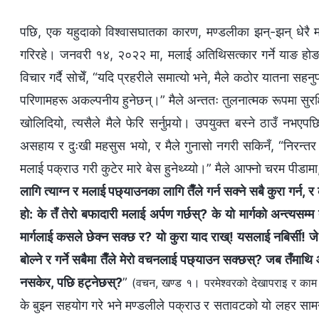
पछि, एक यहुदाको विश्‍वासघातका कारण, मण्डलीका झन्-झन् धेरै 
गरिरहे। जनवरी १४, २०२२ मा, मलाई अतिथिसत्कार गर्ने याङ होङलाई 
विचार गर्दै सोचेँ, “यदि प्रहरीले समात्यो भने, मैले कठोर यातना सहन
परिणामहरू अकल्पनीय हुनेछन्।” मैले अन्ततः तुलनात्मक रूपमा सुरक्ष
खोलिदियो, त्यसैले मैले फेरि सर्नुपर्‍यो। उपयुक्त बस्ने ठाउँ नभएप
असहाय र दुःखी महसुस भयो, र मैले गुनासो नगरी सकिनँ, “निरन्तर ड
मलाई पक्राउ गरी कुटेर मारे बेस हुनेथ्य्यो।” मैले आफ्नो चरम पीडामा
लागि त्याग्न र मलाई पछ्याउनका लागि तैँले गर्न सक्ने सबै कुरा गर्न, र 
हो: के तँ तेरो बफादारी मलाई अर्पण गर्छस्? के यो मार्गको अन्त्यसम्
मार्गलाई कसले छेक्न सक्छ र? यो कुरा याद राख्! यसलाई नबिर्सी! जे घ
बोल्ने र गर्ने सबैमा तैँले मेरो वचनलाई पछ्याउन सक्छस्? जब तँमाथि 
नसकेर, पछि हट्नेछस्?
”
(वचन, खण्ड १। परमेश्‍वरको देखापराइ र काम। 
के बुझ्न सहयोग गरे भने मण्डलीले पक्राउ र सतावटको यो लहर सामना ग