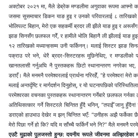
अक्टोबर २०२१ मा, मैले डेब्रेक मण्डलीमा अगुवाका रूपमा आफ्नो कर्त
जसमा सुसमाचार डिकन याङ हुइ र उनको परिवारलाई ८ तारिखको 
भोलिपल्ट बिहान, मेरो एक सहकर्मी ब्रदर ली झीले याङ हुइ र अरूसँग भ
झाङ सिनसँग छलफल गरेँ, र हामीले भोलि बिहानै ली झीलाई याङ हुइको
१२ तारिखको मध्यान्हसम्म उनी फर्किनन्। मलाई सिस्टर झाङ सिनला
पक्राउ परे भने, धेरै ब्रदर-सिस्टरहरू मुछिनेथिए, र मण्डलीको 
खानतलासी गर्नुअघि नै पुस्तकहरू छिटो स्थानान्तरण नगरेका भए, क्
डराएँ। मैले मनमनै परमेश्‍वरलाई प्रार्थना गरिरहेँ, “हे परमेश्‍वर! 
मलाई अन्तर्दृष्टि र मार्गदर्शन दिनुहोस्, र यो घटनापछिको परिस्थिति
परमेश्‍वरका वचनका पुस्तकहरू स्थानान्तरण गर्नेबारे छलफल गर्नका ला
अतिथिसत्कार गर्ने सिस्टरले चिन्तित हुँदै भनिन्, “तपाईँ जानु हुँ
डराएको हाउभाउ देखेर म झन् चिन्तित भएँ: “उनीहरू अझै फर्केका छैन
मेरो पिछा गर्ने हो कि? यदि म साँच्चै फर्किनँ भने नि?” मैले मनमनै परमे
एउटै मुढाको पुलजस्तो हुन्छ: दयनीय रूपले जीवनमा अल्झिरहेका 