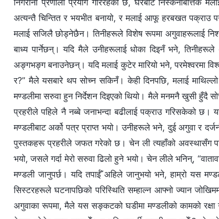
निगरानी प्रणाली प्रयोग गरिरहेको छ, घरबाट निस्कनेबित्तिकै मल
अत्यन्तै चिन्तित र भयभीत बनायो, र मलाई आफू हरबखत पक्राउ पर्ने ख
मलाई सजिलै छोड्नेछैन। तिनीहरूले विशेष रूपमा अगुवाहरूलाई निशा
बाध्य पार्नेछन्। यदि मैले उनीहरूलाई धोका दिइनँ भने, तिनीहरूले
अङ्गभङ्ग बनाउनेछन्। यदि मलाई कुटेर मारियो भने, परमेश्‍वरमा विश्‍वास 
र?” मैले यसबारे थप सोच्न सकिनँ। केही दिनपछि, मलाई माथिल्लो 
मण्डलीमा सरुवा हुन निर्देशन दिइएको थियो। मैले मनमनै खुसी हुँदै सो
प्रहरीले पहिले नै नब्बे जनाभन्दा बढीलाई पक्राउ गरिसकेको छ। यहाँ
मण्डलीबाट अर्को पत्र प्राप्त भयो। उनीहरूले भने, दुई अगुवा र दर
पुस्तकहरू प्रहरीले जफत गरेको छ। चेन ली त्यहाँको अवस्थासँग परिच
भयो, जसले गर्दा मेरो सरुवा ढिलो हुने भयो। चेन लीले भनिन्, “वात
मण्डली जानुपर्छ। यदि तपाईँ अहिले जानुभयो भने, हाम्रो यस म
सिस्टरहरूले घटनापछिको परिस्थिति सम्हाल्न आफ्नो ज्यान जोखिममा 
अगुवाका रूपमा, मैले यस सङ्कटको घडीमा मण्डलीको कामको रक्षा ग