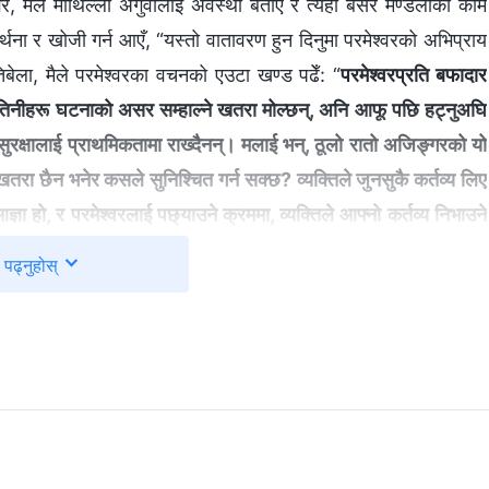
ेर, मैले माथिल्लो अगुवालाई अवस्था बताएँ र त्यहीँ बसेर मण्डलीको काम
्रार्थना र खोजी गर्न आएँ, “यस्तो वातावरण हुन दिनुमा परमेश्‍वरको अभिप्राय
तिबेला, मैले परमेश्‍वरका वचनको एउटा खण्ड पढेँ: “
परमेश्‍वरप्रति बफादार
तिनीहरू घटनाको असर सम्‍हाल्‍ने खतरा मोल्‍छन्, अनि आफू पछि हट्नुअघि
सुरक्षालाई प्राथमिकतामा राख्दैनन्। मलाई भन्, ठूलो रातो अजिङ्गरको यो
क्कै खतरा छैन भनेर कसले सुनिश्चित गर्न सक्छ? व्यक्तिले जुनसुकै कर्तव्य लिए
ञा हो, र परमेश्‍वरलाई पछ्याउने क्रममा, व्यक्तिले आफ्‍नो कर्तव्य निभाउने
िश्‍चित गर्न उपायहरू अपनाउनुपर्छ, तर व्यक्तिगत सुरक्षालाई प्राथमिकता दिनु
पढ्नुहोस्
ाँको घरको कामलाई पहिलो स्थानमा राख्‍नुपर्छ र सुसमाचार सुनाउने कार्यलाई
 गर्नु सबैभन्दा महत्त्वपूर्ण कुरा हो, र यो नै पहिले आउँछ
”
(वचन, खण्ड ४।
रू पढेर मैले के बुझेँ भने साँचो रूपमा परमेश्‍वरमा विश्‍वास गर्ने र उहाँप्रति
रूलाई उन्मत्त भई पक्राउ गरेको देख्दा, देहविरुद्ध विद्रोह गर्न, आफ्नो
सक्छन्। यो परमेश्‍वरको अभिप्रायलाई विचार गर्ने, मानवता र विवेक भएको
देखेँ, तब मैले केवल आफ्नो सुरक्षा र यो ठाउँ कसरी छिट्टै छोडेर जाने