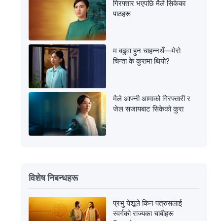
गिरफ्तार भएपछि मैले सिकेका
पाठहरू
म बढुवा हुन चाहन्नथेँ—मेरो
चिन्ता के कुरामा थियो?
मैले आफ्नी आमाको गिरफ्तारी र
जेल सजायबाट सिकेको कुरा
विशेष निबन्धहरू
प्रभु येशूले किन पत्रुसलाई
स्वर्गको राज्यका चाबीहरू