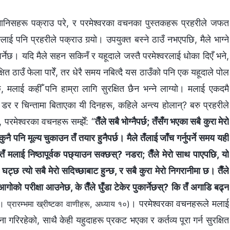
मानिसहरू पक्राउ परे, र परमेश्‍वरका वचनका पुस्तकहरू प्रहरीले जफत
पनि प्रहरीले पक्राउ गर्‍यो। उपयुक्त बस्ने ठाउँ नभएपछि, मैले भाग्ने
ुपर्नेछ। यदि मैले सहन सकिनँ र यहूदाले जस्तै परमेश्‍वरलाई धोका दिएँ भने,
ित ठाउँ फेला पारेँ, तर धेरै समय नबित्दै यस ठाउँको पनि एक यहूदाले पोल
छि, मलाई कहीँ पनि हाम्रा लागि सुरक्षित छैन भन्‍ने लाग्यो। मलाई एकदमै
र र चिन्तामा बिताएका यी दिनहरू, कहिले अन्त्य होलान्? बरु प्रहरीले
, परमेश्‍वरका वचनहरू सम्झेँ: “
तैँले सबै भोग्नैपर्छ; तँसँग भएका सबै कुरा मेरो
कुनै पनि मूल्य चुकाउन तँ तयार हुनैपर्छ। मैले तँलाई जाँच गर्नुपर्ने समय यही
म तँ मलाई निष्ठापूर्वक पछ्याउन सक्छस्? नडरा; तैँले मेरो साथ पाएपछि, यो
ट्छ त्यो सबै मेरो सदिच्छाबाट हुन्छ, र सबै कुरा मेरो निगरानीमा छ। तैँले
आगोको परीक्षा आउनेछ, के तैँले घुँडा टेकेर पुकार्नेछस्? कि तँ अगाडि बढ्न
। परमेश्‍वरका वचनहरूले मलाई
प्रारम्‍भमा ख्रीष्‍टका वाणीहरू, अध्याय १०)
रिरहेको, साथै केही यहुदाहरू प्रकट भएका र कर्तव्य पूरा गर्न सुरक्षित