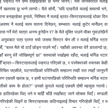
ाई पक्राउ गर्ने दम्भ देखाइरहेको छ भनेर भनिन्। यस जानकारीले मलाई
तरामा छु भन्‍ने लाग्यो। मैले सोचेँ, “यदि प्रहरीले मलाई समात्यो भने,
ना बनाइरहेका हुनाले, निश्चिय नै मलाई ब्रदर-सिस्टरहरूलाई धोका दिन
 अवश्य नै मलाई चरम यातना दिनेछन्, सम्भवतः मलाई कुटेर मार्नेछन् वा
गर्ने मेरो यात्रा अन्त्य हुनेछैन र? के मैले मुक्ति पाउने मौका गुमाउनेछैनँ
अगुवाबाट पत्र प्राप्त भयो जसमा सिस्टर चेन ली र मलाई मर्निङ स्टार
चेँ, “बल्ल मैले यो ठाउँ छोड्न पाउने भएँ। यहाँको अवस्था धेरै डरलाग्दो छ;
 बस्नु धेरै जोखिमपूर्ण छ!” सरुवाको पर्खाइमा रहँदा, मलाई मर्निङ स्टार
्जनौँ ब्रदर—सिस्टरहरूलाई पक्राउ गरिएको छ, र परमेश्‍वरको वचनका केही
ित भएकीले, घटनापछिको परिस्थिति सम्हाल्न त्यही रात त्यहाँ जानुपर्ने
ावरण एकदमै खराब छ, र हामी घटनापछिको परिस्थिति सम्हाल्न मर्निङ स्टार
ण्डलीको काम के होला?” उनको कुराले मलाई एकदमै दोषी महसुस गरायो।
हालिरहेका थिए भने म चाहिँ चाँडै त्यहाँबाट जाने सोचमा थिएँ। मण्डली
रिरहेकी थिइनँ वा सिस्टरहरूका कठिनाइलाई विचार गरिरहेकी थिएँ, र म