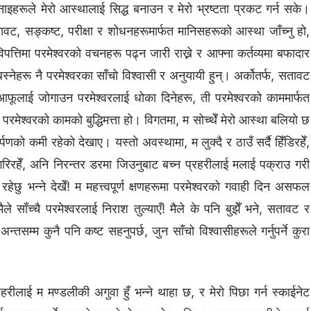
इहरूले मेरो आस्थालाई सिद्ध बनाउन र मेरो भ्रष्टता प्रकट गर्न सके।
वट, सङ्कष्ट, परीक्षा र शोधनहरूमार्फत मानिसहरूको आस्था जाँच्नु हो,
िपत्तिमा परमेश्‍वरको वचनहरू पढ्न जारी राख्ने र आफ्ना कर्तव्यमा बफादार
स्नेहरू नै परमेश्‍वरका साँचो विश्‍वासी र अनुयायी हुन्। अर्कोतर्फ, सतावट
र आफूलाई जोगाउन परमेश्‍वरलाई धोका दिनेहरू, ती परमेश्‍वरको काममार्फत
परमेश्‍वरको कामको बुद्धिमत्ता हो। विगतमा, म सोच्थेँ मेरो आस्था बलियो छ
्पणको कमी रहेको देखाए। यस्तो अवस्थामा, म लुक्दै र ठाउँ सर्दै हिँडिरहेँ,
 गरिरहेँ, अनि निरन्तर डरमा जिउनुबाट बच्न प्रहरीलाई मलाई पक्राउ गरी
हेछु भन्‍ने देखेँ! म महत्त्वपूर्ण क्षणहरूमा परमेश्‍वरको गवाही दिन असफल
 साँच्चै परमेश्‍वरलाई निराश तुल्याएँ! मैले के पनि बुझेँ भने, सतावट र
न्तसम्म कुनै पनि कष्ट सहनुपर्छ, जुन साँचो विश्‍वासीहरूले गर्नुपर्ने कुरा
ीलाई म मण्डलीकी अगुवा हुँ भन्‍ने थाहा छ, र मेरो पिछा गर्न स्काईनेट