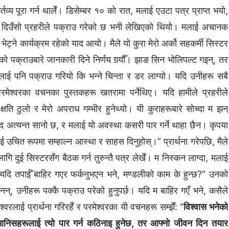
व्य पूरा गर्न थालेँ। डिसेम्बर १० को रात, मलाई एउटा पत्र प्राप्त भयो,
दिउँसो प्रहरीले पक्राउ गरेको छ भनी लेखिएको थियो। मलाई अचानक
ेट्ने कार्यक्रम रहेको याद आयो। मैले यो कुरा मेरो अर्को सहकर्मी सिस्टर
 पक्राउबारे जानकारी दिने निर्णय गर्‍यौँ। झाङ सिन भोलिपल्ट गइन्, तर
ई पनि पक्राउ गरियो कि भन्‍ने चिन्ता र डर लाग्यो। यदि उनीहरू सबै
परमेश्‍वरका वचनका पुस्तकहरू खतरामा पर्नेथिए। यदि हामीले प्रहरीले
षति ठुलो र मेरो अपराध गम्भीर हुनेथ्यो। यी कुराहरूबारे सोच्दा म झन्
मेरो कद अत्यन्त सानो छ, र मलाई यो अवस्था कसरी पार गर्ने थाहा छैन। कृपया
लाई उचित रूपमा सम्हाल्न आस्था र साहस दिनुहोस्।” प्रार्थना गरेपछि, मैले
गि दुई सिस्टरसँग बैठक गर्न तुरुन्तै पत्र लेखेँ। म निस्कन लाग्दा, मलाई
दैन! यदि तपाईँ बाहिर गएर फर्कनुभएन भने, मण्डलीको काम के हुन्छ?” उनको
न्, उनीहरू पक्कै पक्राउ परेको हुनुपर्छ। यदि म बाहिर गएँ भने, कसैले
श्‍वरलाई प्रार्थना गरिरहेँ र परमेश्‍वरका यी वचनहरू सम्झेँ: “
विश्‍वास भनेको
मानिसहरूलाई त्यो पार गर्न कठिनाइ हुनेछ, तर आफ्नो जीवन दिन तयार