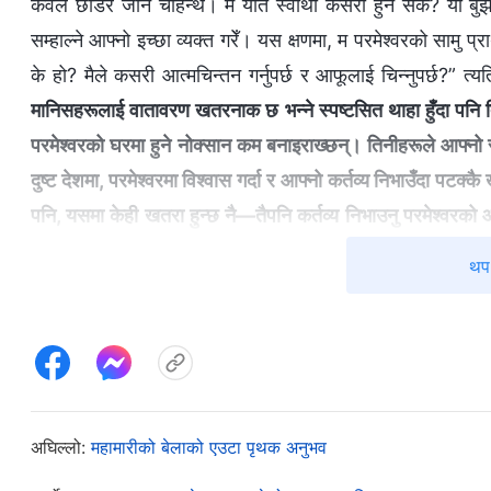
केवल छोडेर जान चाहन्थेँ। म यति स्वार्थी कसरी हुन सकेँ? यो बुझ
सम्हाल्ने आफ्नो इच्छा व्यक्त गरेँ। यस क्षणमा, म परमेश्‍वरको सामु प
के हो? मैले कसरी आत्मचिन्तन गर्नुपर्छ र आफूलाई चिन्नुपर्छ?” त्य
मानिसहरूलाई वातावरण खतरनाक छ भन्‍ने स्पष्टसित थाहा हुँदा पनि 
परमेश्‍वरको घरमा हुने नोक्सान कम बनाइराख्छन्। तिनीहरूले आफ्नो 
दुष्ट देशमा, परमेश्‍वरमा विश्‍वास गर्दा र आफ्‍नो कर्तव्य निभाउँदा पट
पनि, यसमा केही खतरा हुन्छ नै—तैपनि कर्तव्य निभाउनु परमेश्‍वरको आज्
खतरा मोल्‍नैपर्छ। व्यक्तिले बुद्धि चलाउनुपर्छ, र आफ्‍नो सुरक्षा सुन
थप 
हुँदैन। उसले पहिले परमेश्‍वरका अभिप्रायहरूलाई विचार गर्नुपर्छ, उह
पहिलो स्थानमा राख्‍नुपर्छ। परमेश्‍वरले तिनीहरूलाई दिनुभएको आज्ञा पूरा
। परमेश्‍वरको वचनह
ख्रीष्टविरोधीहरूको खुलासा। विषयवस्तु नौ (भाग दुई))
वफादार हुनेहरूले, ठुलो रातो अजिङ्गरले परमेश्‍वरको चुनिएका मानिसह
सुरक्षालाई बेवास्ता गर्न, र परमेश्‍वरको घरका हितलाई कायम राख्न 
अघिल्लो:
महामारीको बेलाको एउटा पृथक अनुभव
व्यक्ति हो। तर जब मैले मण्डलीको काम गर्ने मानिसहरूको आवश्यकता 