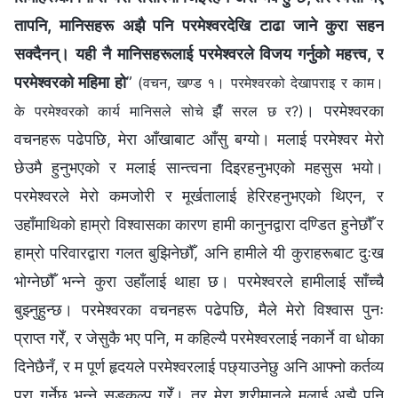
तापनि, मानिसहरू अझै पनि परमेश्‍वरदेखि टाढा जाने कुरा सहन
सक्दैनन्। यही नै मानिसहरूलाई परमेश्‍वरले विजय गर्नुको महत्त्व, र
परमेश्‍वरको महिमा हो
”
(वचन, खण्ड १। परमेश्‍वरको देखापराइ र काम।
। परमेश्‍वरका
के परमेश्‍वरको कार्य मानिसले सोचे झैँ सरल छ र?)
वचनहरू पढेपछि, मेरा आँखाबाट आँसु बग्यो। मलाई परमेश्‍वर मेरो
छेउमै हुनुभएको र मलाई सान्त्वना दिइरहनुभएको महसुस भयो।
परमेश्‍वरले मेरो कमजोरी र मूर्खतालाई हेरिरहनुभएको थिएन, र
उहाँमाथिको हाम्रो विश्वासका कारण हामी कानुनद्वारा दण्डित हुनेछौँ र
हाम्रो परिवारद्वारा गलत बुझिनेछौँ, अनि हामीले यी कुराहरूबाट दुःख
भोग्नेछौँ भन्ने कुरा उहाँलाई थाहा छ। परमेश्‍वरले हामीलाई साँच्चै
बुझ्नुहुन्छ। परमेश्‍वरका वचनहरू पढेपछि, मैले मेरो विश्वास पुनः
प्राप्त गरेँ, र जेसुकै भए पनि, म कहिल्यै परमेश्‍वरलाई नकार्ने वा धोका
दिनेछैनँ, र म पूर्ण हृदयले परमेश्‍वरलाई पछ्याउनेछु अनि आफ्नो कर्तव्य
पूरा गर्नेछु भन्ने सङ्कल्प गरेँ। तर मेरा श्रीमान्‌ले मलाई अझै पनि