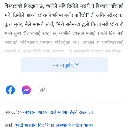
विश्वासको विरुद्धमा छ, त्यसैले यदि तिमीले यसरी नै विश्वास गरिरह्यौ
भने, तिमीले आफ्नो छोराको भविष्य बर्बाद पार्नेछौ!” ती अधिकारीहरूका
कुरा सुनेर, मैले मनमनै सोचेँ, “मेरो सबैभन्दा ठूलो चिन्ता मेरो छोरा हो
भन्ने कुरा शैतानलाई थाहा छ, त्यसैले त्यसले मलाई धम्की दिन मेरो
छोराको भविष्यलाई प्रयोग गरिरहेको छ। त्यसले म परमेश्‍वरलाई
नकारूँ र धोका दिऊँ भन्ने चाहन्छ। म शैतानको जालमा पर्नु हुँदैन!”
मैले भित्रभित्रै आफैलाई चेतावनी दिएँ, “म कुनै पनि हालतमा
थप पढ्नुहोस्
तिनीहरूको जालमा फस्नु हुँदैन।” म टसमस नभएको देखेर, पुलिसले
मलाई मनाउन खोज्नका लागि मेरी सबैभन्दा नजिकको फुपूलाई ल्याए।
मेरी फुपूले पुलिसको पक्ष लिएको देख्दा, म रिसले चुर भएँ। मैले सोचेँ,
“के हामीले पहिले सँगै परमेश्‍वरका वचन पढेका थिएनौँ र? तपाईँलाई
विश्वासीहरू पुलिसले भनेजस्ता हुँदैनन् भन्ने कुरा थाहा छ। अहिले म
अघिल्लो:
परमेश्‍वरमा आस्था राख्ने मार्गमा हिँड्ने सङ्कल्प
पक्राउ पर्दा, तपाईँले सत्यको पक्षमा बोल्न अस्वीकार गर्ने मात्र होइन,
उल्टै तिनीहरूकै पक्ष लिइरहनुभएको छ!” उहाँले कुरा सिध्याउन
अर्को:
एउटी भारतीय किशोरीको आस्थाको कठिन यात्रा