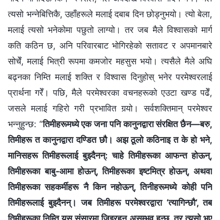
त्यसो भन्नेबित्तिकै, उहाँहरूले मलाई दबाब दिन छोड्नुभयो। त्यो बेला,
मलाई त्यसो भनेकोमा पछुतो लाग्यो। तर जब मैले विश्वासको मार्ग
कति कठिन छ, अनि परिवारबाट भोगिरहेको सतावट र अपमानबारे
सोचेँ, मलाई भित्री रूपमा कमजोर महसुस भयो। त्यसैले मैले अघि
बढ्नका निम्ति मलाई शक्ति र विश्वास दिनुहोस् भनेर परमेश्‍वरलाई
प्रार्थना गरेँ। पछि, मैले परमेश्‍वरका वचनहरूको एउटा खण्ड पढेँ,
जसले मलाई गहिरो गरी प्रभावित गर्‍यो। सर्वशक्तिमान्‌ परमेश्‍वर
भन्‍नुहुन्छ: “
तिमीहरूमध्ये एक जना पनि कानुनद्वारा संरक्षित छैन—बरु,
तिमीहरू त कानुनद्वारा दण्डित छौ। अझ ठूलो कठिनाइ त के हो भने,
मानिसहरू तिमीहरूलाई बुझ्दैनन्: चाहे तिमीहरूका आफन्त होऊन्,
तिमीहरूका बाबु-आमा होऊन्, तिमीहरूका इष्टमित्र होऊन्, अथवा
तिमीहरूका सहकर्मीहरू नै किन नहोऊन्, तिनीहरूमध्ये कोही पनि
तिमीहरूलाई बुझ्दैनन्। जब तिमीहरू परमेश्‍वरद्वारा ‘त्यागिन्छौ’, तब
तिमीहरूका निम्ति यस संसारमा जिइरहन असम्भव हुन्छ, तर त्यसो भए