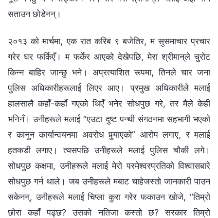
सताउन छोडेनन्।
२०१३ को मार्चमा, एक रात करिब ९ बजेतिर, म सुसमाचार प्रचार
गरेर घर फर्किएँ। म फर्केर आएको देखेपछि, मेरा श्रीमान्‌ले चुरोट
किन्न बाहिर जान्छु भने। अप्रत्याशित रूपमा, तिनले चार जना
पुलिस अधिकारीहरूलाई लिएर आए। प्रमुख अधिकारीले मलाई
हालसालै कहाँ-कहाँ गएको थिएँ भनेर सोधपुछ गरे, तर मैले केही
भनिनँ। उनीहरूले मलाई “एउटा दुष्ट पन्थी संगठनमा सहभागी भएको
र कानुन कार्यान्वयनमा अवरोध पुर्‍याएको” आरोप लगाए, र मलाई
हतकडी लगाए। त्यसपछि उनीहरूले मलाई पुलिस चौकी लगे।
सोधपुछ कक्षमा, उनीहरूले मलाई मेरो परमेश्‍वरप्रतिको विश्वासबारे
सोधपुछ गर्न थाले। जब उनीहरूले मबाट चाहेजस्तो जानकारी पाउन
सकेनन्, उनीहरूले मलाई चिप्ला कुरा गरेर फकाउन खोजे, “तिम्रो
छोरा कहाँ पढ्छ? उसको नतिजा कस्तो छ? सरकार तिम्रो