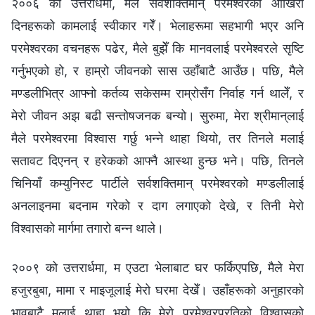
२००६ को उत्तरार्धमा, मैले सर्वशक्तिमान्‌ परमेश्‍वरका आखिरी
दिनहरूको कामलाई स्वीकार गरेँ। भेलाहरूमा सहभागी भएर अनि
परमेश्‍वरका वचनहरू पढेर, मैले बुझेँ कि मानवलाई परमेश्‍वरले सृष्टि
गर्नुभएको हो, र हाम्रो जीवनको सास उहाँबाटै आउँछ। पछि, मैले
मण्डलीभित्र आफ्नो कर्तव्य सकेसम्म राम्रोसँग निर्वाह गर्न थालेँ, र
मेरो जीवन अझ बढी सन्तोषजनक बन्यो। सुरुमा, मेरा श्रीमान्‌लाई
मैले परमेश्‍वरमा विश्वास गर्छु भन्ने थाहा थियो, तर तिनले मलाई
सतावट दिएनन् र हरेकको आफ्नै आस्था हुन्छ भने। पछि, तिनले
चिनियाँ कम्युनिस्ट पार्टीले सर्वशक्तिमान्‌ परमेश्‍वरको मण्डलीलाई
अनलाइनमा बदनाम गरेको र दाग लगाएको देखे, र तिनी मेरो
विश्वासको मार्गमा तगारो बन्न थाले।
२००९ को उत्तरार्धमा, म एउटा भेलाबाट घर फर्किएपछि, मैले मेरा
हजुरबुबा, मामा र माइजूलाई मेरो घरमा देखेँ। उहाँहरूको अनुहारको
भावबाटै मलाई थाहा भयो कि मेरो परमेश्‍वरप्रतिको विश्वासको