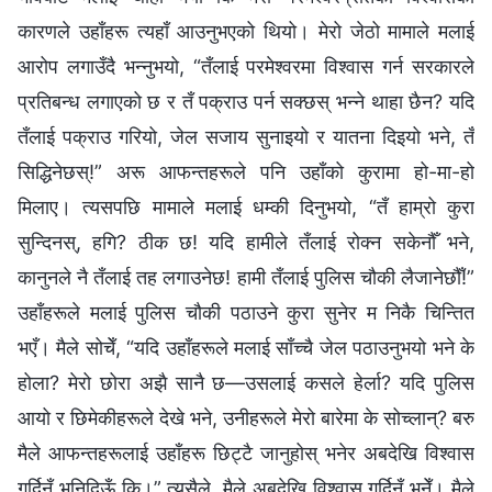
कारणले उहाँहरू त्यहाँ आउनुभएको थियो। मेरो जेठो मामाले मलाई
आरोप लगाउँदै भन्नुभयो, “तँलाई परमेश्‍वरमा विश्वास गर्न सरकारले
प्रतिबन्ध लगाएको छ र तँ पक्राउ पर्न सक्छस् भन्ने थाहा छैन? यदि
तँलाई पक्राउ गरियो, जेल सजाय सुनाइयो र यातना दिइयो भने, तँ
सिद्धिनेछस्!” अरू आफन्तहरूले पनि उहाँको कुरामा हो-मा-हो
मिलाए। त्यसपछि मामाले मलाई धम्की दिनुभयो, “तँ हाम्रो कुरा
सुन्दिनस्, हगि? ठीक छ! यदि हामीले तँलाई रोक्न सकेनौँ भने,
कानुनले नै तँलाई तह लगाउनेछ! हामी तँलाई पुलिस चौकी लैजानेछौँ!”
उहाँहरूले मलाई पुलिस चौकी पठाउने कुरा सुनेर म निकै चिन्तित
भएँ। मैले सोचेँ, “यदि उहाँहरूले मलाई साँच्चै जेल पठाउनुभयो भने के
होला? मेरो छोरा अझै सानै छ—उसलाई कसले हेर्ला? यदि पुलिस
आयो र छिमेकीहरूले देखे भने, उनीहरूले मेरो बारेमा के सोच्लान्? बरु
मैले आफन्तहरूलाई उहाँहरू छिट्टै जानुहोस् भनेर अबदेखि विश्वास
गर्दिनँ भनिदिऊँ कि।” त्यसैले, मैले अबदेखि विश्वास गर्दिनँ भनेँ। मैले