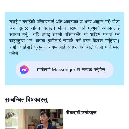
नपाउँदै मैले रिसाउँदै उहाँलाई जान भनेँ। पछि, पुलिसले मेरा
श्रीमान्‌सँग बाहिर केही मिनेट कुरा गरे, र त्यसपछि उनीहरूले मलाई
तपाई र तपाईको परिवारलाई अति आवश्यक छ भनेर आह्वान गर्दै: पीडा
जबरजस्ती पुलिसको गाडीमा हाले।
बिना सुन्दर जीवन बिताउने मौका प्राप्त गर्न प्रभुको आगमनलाई
स्वागत गर्नु। यदि तपाईं आफ्नो परिवारसँग यो आशिष प्राप्त गर्न
राति करिब १० बजेतिर, पुलिसले मलाई मानसिक अस्पतालमा पठाए।
चाहनुहुन्छ भने, कृपया हामीलाई सम्पर्क गर्न बटन क्लिक गर्नुहोस्।
हामी तपाईंलाई प्रभुको आगमनलाई स्वागत गर्ने बाटो फेला पार्न मद्दत
म गाडीबाट ओर्लिनेबित्तिकै, तीस वर्ष कटेका दुई जना पुलिसले मलाई
गर्नेछौं।
पाखुरामा समाते, मलाई जबरजस्ती अस्पतालको कार्यालयभित्र हुले,
र निर्देशकको जिम्मा लगाए। उनीहरूले मलाई केही भनेनन् वा मेरो
हामीलाई Messenger मा सम्पर्क गर्नुहोस्
जाँच पनि गरेनन्, उनीहरूले डोरीले मेरा दुवै हात बाँधिदिए र मलाई
फलामको ढोका भएको कोठामा धकेलेर पठाए। मलाई म कुनै खोरमा
फालिएको छु, र पूर्ण रूपमा उनीहरूको कृपामा छु भन्ने महसुस भयो।
सम्बन्धित विषयवस्तु
उनीहरूले मलाई के गर्ने हुन् मलाई थाहा थिएन। म आत्तिएँ र डराएँ,
पीडादायी छनौटहरू
त्यसैले मलाई मार्गदर्शन गर्नुहोस् भनेर मैले मौन रूपमा परमेश्‍वरलाई
प्रार्थना गरेँ। कोठामा पस्नेबित्तिकै, एउटा नराम्रो गन्ध मेरो नाकमा