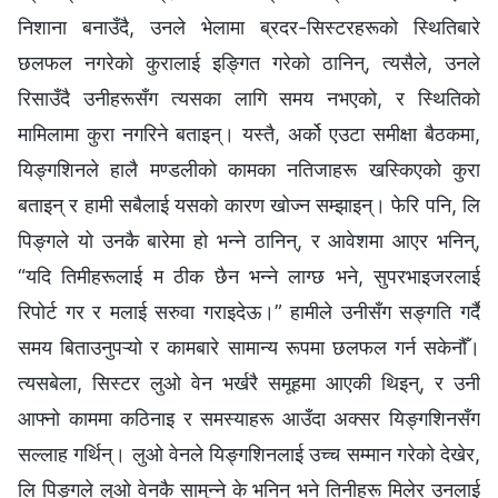
निशाना बनाउँदै, उनले भेलामा ब्रदर-सिस्टरहरूको स्थितिबारे
छलफल नगरेको कुरालाई इङ्गित गरेको ठानिन्, त्यसैले, उनले
रिसाउँदै उनीहरूसँग त्यसका लागि समय नभएको, र स्थितिको
मामिलामा कुरा नगरिने बताइन्। यस्तै, अर्को एउटा समीक्षा बैठकमा,
यिङ्गशिनले हालै मण्डलीको कामका नतिजाहरू खस्किएको कुरा
बताइन् र हामी सबैलाई यसको कारण खोज्न सम्झाइन्। फेरि पनि, लि
पिङ्गले यो उनकै बारेमा हो भन्ने ठानिन्, र आवेशमा आएर भनिन्,
“यदि तिमीहरूलाई म ठीक छैन भन्ने लाग्छ भने, सुपरभाइजरलाई
रिपोर्ट गर र मलाई सरुवा गराइदेऊ।” हामीले उनीसँग सङ्गति गर्दै
समय बिताउनुपऱ्यो र कामबारे सामान्य रूपमा छलफल गर्न सकेनौँ।
त्यसबेला, सिस्टर लुओ वेन भर्खरै समूहमा आएकी थिइन्, र उनी
आफ्नो काममा कठिनाइ र समस्याहरू आउँदा अक्सर यिङ्गशिनसँग
सल्लाह गर्थिन्। लुओ वेनले यिङ्गशिनलाई उच्च सम्मान गरेको देखेर,
लि पिङ्गले लुओ वेनकै सामुन्ने के भनिन् भने तिनीहरू मिलेर उनलाई