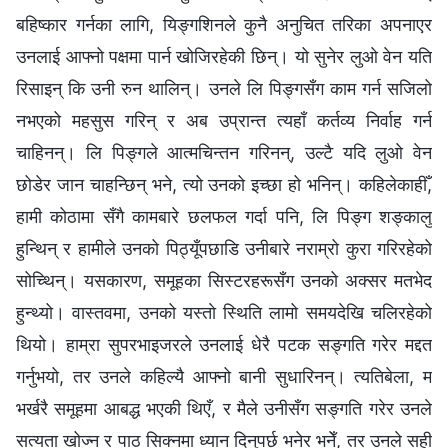
बहिष्कार गर्नका लागि, यिङ्गशिनले कुनै अनुचित तरिका अपनाएर
उनलाई आफ्नो पक्षमा पार्न खोजिरहेकी छिन्। यो सुनेर लुओ वेन यति
रिसाइन् कि उनी रुन थालिन्। उनले लि पिङ्गसँग काम गर्न सजिलो
नभएको महसुस गरिन् र अब उप्रान्त त्यहाँ कर्तव्य निर्वाह गर्न
चाहिनन्। लि पिङ्गले आत्मचिन्तन गरिनन्, उल्टै यदि लुओ वेन
छोडेर जान चाहन्छिन् भने, त्यो उनको इच्छा हो भनिन्। कहिलेकाहीँ,
हामी कोठामा सँगै कामबारे छलफल गर्दा पनि, लि पिङ्ग शङ्कालु
हुन्थिन् र हामीले उनको पिठ्यूँपछाडि उनीबारे नराम्रो कुरा गरिरहेको
सोच्थिन्। यसकारण, समूहका सिस्टरहरूसँग उनको अक्सर मतभेद
हुन्थ्यो। वास्तवमा, उनको यस्ताे स्थिति लामो समयदेखि चलिरहेको
थियो। हाम्रा सुपरभाइजरले उनलाई धेरै पटक सङ्गति गरेर मद्दत
गर्नुभयो, तर उनले कहिल्यै आफ्नो बानी सुधारिनन्। त्यतिबेला, म
भर्खरै समूहमा आबद्ध भएकी थिएँ, र मैले उनीसँग सङ्गति गरेर उनले
सत्यता खोज्न र पाठ सिक्नमा ध्यान दिनुपर्छ भनेर भनेँ, तर उनले सही