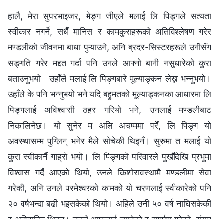
हालै, मेरा सुपरभाइजर, मेङ्ग जीएले मलाई लि पिङ्गले सत्यता
स्वीकार नगर्ने, सधैँ मानिस र कामकुराहरूको अतिविश्लेषण गरेर
मण्डलीको जीवनमा बाधा पुऱ्याउने, अनि ब्रदर-सिस्टरहरूले उनीसँग
सङ्गति गरेर मद्दत गर्दा पनि उनले आफ्नो बानी नसुधारेको कुरा
बताउनुभयो। उहाँले मलाई लि पिङ्गबारे मूल्याङ्कन लेख्न भन्नुभयो।
उहाँले के पनि भन्नुभयो भने यदि बहुमतको मूल्याङ्कनका आधारमा लि
पिङ्गलाई अविश्वासी ठहर गरियो भने, उनलाई मण्डलीबाट
निकालिनेछ। यो सुनेर म अलि अचम्ममा परेँ, लि पिङ्ग यो
अवस्थासम्म पुग्लिन् भनेर मैले सोचेकी थिइनँ। सुरुमा त मलाई यो
कुरा स्वीकार्नै गाह्रो भयो। लि पिङ्गको परिवारले पुर्खौंदेखि प्रभुमा
विश्वास गर्दै आएको थियो, उनले किशोरावस्थामै मण्डलीमा सेवा
गरेकी, अनि उनले परमेश्‍वरको कामको यो चरणलाई स्वीकारेको पनि
२० वर्षभन्दा बढी भइसकेको थियो। अहिले उनी ५० वर्ष नाघिसकेकी