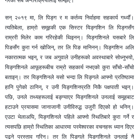
गरेका सबै अन्तरक्रियालाई सम्झिएँ।
सन् २०१९ मा, लि पिङ्ग र म कर्तव्य निर्वाहमा सहकार्य गर्थ्यौँ।
त्यतिबेला, हाम्रो समूहकी एक सिस्टर यिङ्गशिन लि पिङ्गसँग
राम्ररी मिलेर काम गरिरहेकी थिइनन्। यिङ्गशिनले यसबारे लि
पिङसँग कुरा गर्न खोजिन्, तर लि पिङ मानिनन्। यिङ्गशिन अलि
नकारात्मक भइन्, र जब अगुवाले उनीहरूको अवस्थाबारे सोध्नुभयो,
यिङ्गशिनले आफूहरूबीच राम्रो सहकार्य नभएको कुरा साँचो-साँचो
बताइन्। तर यिङ्गशिनले यसो भन्दा लि पिङ्गले आफ्नो प्रतिष्ठामा
हानि पुगेको ठानिन्, र उनी यिङ्गशिनप्रति निकै पक्षपाती भइन्।
पछि, उनले तथ्यहरूलाई बङ्ग्याएर यिङ्गशिनले उनलाई समूहबाट
हटाउने प्रयासमा जानाजानी उनीविरुद्ध उजुरी दिएको हो भनिन्।
एउटा भेलाअघि, यिङ्गशिनले पहिले आफ्नो स्थितिबारे कुरा गर्ने र
त्यसपछि हाम्रो स्थितिका आधारमा परमेश्‍वरका वचनहरू ध्यान दिएर
पढ्ने प्रस्ताव गरिन्। तर लि पिङ्गले यिङ्गशिनले उनलाई नै