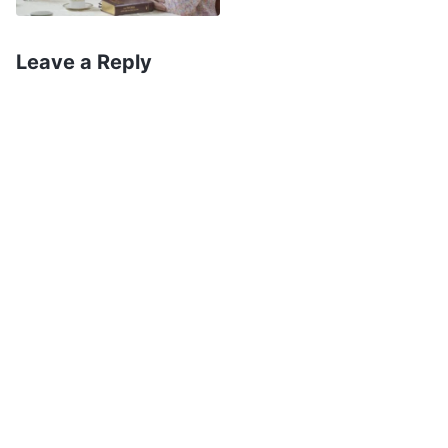
तिनीहरू सत्यताका सन्दर्भमा चाहिँ प्रयास गर्दैनन्, आफूलाई केही
आइपर्दा महत्त्वहीन कुराहरूबारे झगडा गर्न रूचाउँछन्, स्पष्टीकरण
Leave a Reply
माग्छन्, आफ्नो इज्जत जोगाउन खोज्छन्, र यी मामिलाहरू सम्हाल्न सधैँ
मानव उपाय लगाउँछन्। जीवन प्रवेशको सबैभन्दा ठूलो अड्चन यही
हो। यदि तँ यसरी परमेश्‍वरमा विश्‍वास गर्छस्, वा अभ्यास गर्छस् भने तैँले
कहिल्यै पनि सत्यता प्राप्त गर्नेछैनस् किनकि तँ कहिल्यै परमेश्‍वरसामु
आउँदैनस्। तँ परमेश्‍वरले तेरा लागि प्रबन्ध गरेका सबै कुरा प्राप्त गर्न
उहाँसामु कहिल्यै आउँदैनस्, न त तँ यो सब सम्हाल्न सत्यता प्रयोग नै
गर्छस्। त्यसको सट्टा तँ कुराहरू सम्हाल्दा मानव तरिकाहरू प्रयोग
गर्छस्। त्यसैले, परमेश्‍वरका दृष्टिमा तँ उहाँबाट धेरै भट्किसकेको
छस्। तेरो हृदयमात्र उहाँबाट भट्किसकेको होइन, तेरो सम्पूर्ण
अस्तित्त्व नै उहाँका उपस्थितिमा बाँच्दैन। कामकुरालाई सधैँ अति
विश्लेषण गर्ने र ससाना कुराको भेद केलाउनेहरूलाई परमेश्‍वर त्यसरी नै
हेर्नुहुन्छ। … म तिमीहरूलाई के बताउँछु भने, परमेश्‍वरमा विश्‍वास गर्ने