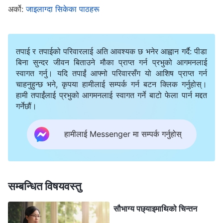
अर्को:
जाइलाग्दा सिकेका पाठहरू
उनको सारलाई स्पष्ट रूपमा देख्न सकिनँ, त्यसैले उनले केवल क्षणिक
रूपमा यसलाई भुल्न नसकेकी हुन्, सायद समय बित्दै जाँदा उनी
यसबाट बाहिर आउलिन् भन्ने सोचेँ। पछि, ली पिङ्गलाई आफ्नो
तपाई र तपाईको परिवारलाई अति आवश्यक छ भनेर आह्वान गर्दै: पीडा
कर्तव्य पूरा गर्न अर्को समूहमा सरुवा गरियो। ब्रदर-सिस्टरहरूले
बिना सुन्दर जीवन बिताउने मौका प्राप्त गर्न प्रभुको आगमनलाई
स्वागत गर्नु। यदि तपाईं आफ्नो परिवारसँग यो आशिष प्राप्त गर्न
उनी अझै पनि त्यसरी नै व्यवहार गरिरहेकी छिन्, जब कुनै कुराले
चाहनुहुन्छ भने, कृपया हामीलाई सम्पर्क गर्न बटन क्लिक गर्नुहोस्।
उनको अहममा असर गर्छ, उनी अनन्त झमेला खडा गर्छिन् र अरूसँग
हामी तपाईंलाई प्रभुको आगमनलाई स्वागत गर्ने बाटो फेला पार्न मद्दत
गर्नेछौं।
राम्ररी मिलेर काम गर्न सक्दिनन् भन्ने रिपोर्ट गरे। उनले अरूको
स्थितिलाई पनि असर पारिन् र समूहको काममा ढिलाइ गरिन्। हाम्रो
हामीलाई Messenger मा सम्पर्क गर्नुहोस्
अगुवाले उनीसँग धेरै पटक सङ्गति गर्नुभयो र उनलाई सत्यता खोज्न
र पाठ सिक्नमा ध्यान दिन भन्नुभयो, तर उनले यो कुरा कहिल्यै ग्रहण
गरिनन् र आफूलाई बचाउन जिद्दी गरिरहिन्, जसले काममा बाधा र
सम्बन्धित विषयवस्तु
अवरोधहरू ल्यायो। उनलाई बर्खास्त नगरुन्जेलसम्म, उनी सही र
गलतमा बहस गरिरहेकी थिइन् र आत्म-चिन्तन वा आफूलाई चिन्ने
सौभाग्य पछ्याइमाथिको चिन्तन
प्रयास गरिरहेकी थिइनन्।