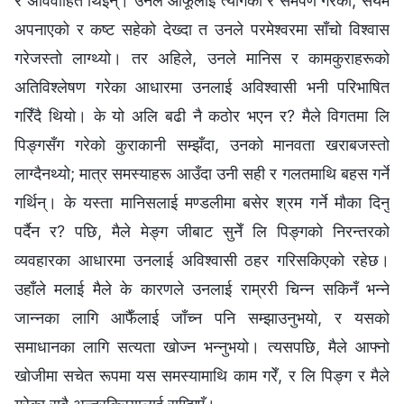
र अविवाहित थिइन्। उनले आफूलाई त्यागेको र समर्पण गरेको, संयम
अपनाएको र कष्ट सहेको देख्दा त उनले परमेश्‍वरमा साँचो विश्वास
गरेजस्तो लाग्थ्यो। तर अहिले, उनले मानिस र कामकुराहरूको
अतिविश्लेषण गरेका आधारमा उनलाई अविश्वासी भनी परिभाषित
गरिँदै थियो। के यो अलि बढी नै कठोर भएन र? मैले विगतमा लि
पिङ्गसँग गरेको कुराकानी सम्झँदा, उनको मानवता खराबजस्तो
लाग्दैनथ्यो; मात्र समस्याहरू आउँदा उनी सही र गलतमाथि बहस गर्ने
गर्थिन्। के यस्ता मानिसलाई मण्डलीमा बसेर श्रम गर्ने मौका दिनु
पर्दैन र? पछि, मैले मेङ्ग जीबाट सुनेँ लि पिङ्गको निरन्तरको
व्यवहारका आधारमा उनलाई अविश्वासी ठहर गरिसकिएको रहेछ।
उहाँले मलाई मैले के कारणले उनलाई राम्ररी चिन्न सकिनँ भन्ने
जान्नका लागि आफैँलाई जाँच्न पनि सम्झाउनुभयो, र यसको
समाधानका लागि सत्यता खोज्न भन्नुभयो। त्यसपछि, मैले आफ्नो
खोजीमा सचेत रूपमा यस समस्यामाथि काम गरेँ, र लि पिङ्ग र मैले