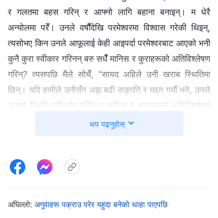
र गलतमा बहस गरिन् र आफ्नो लागि बहाना बनाइन्। म धेरै
अन्योलमा परेँ। उनले वर्षौंदेखि परमेश्‍वरमा विश्वास गरेकी थिइन्,
त्यसोभए किन उनले आफूलाई केही आइपर्दा परमेश्‍वरबाट आएको भनी
कुनै कुरा स्वीकार गरिनन् बरु सधैँ मानिस र कुराहरूको अतिविश्लेषण
गरिन्? त्यसपछि मैले सोचेँ, “सायद अहिले उनी खराब स्थितिमा
छिन्। यदि हामीले उनीसँग अझ बढी सङ्गति र मद्दत गर्यौँ भने, उनले
आफ्नो स्थिति परिवर्तन गर्लिन् र मानिस र कुराहरूको अतिविश्लेषण
नगर्लिन्।” पछि, ली पिङ्ग र यिङ्गसिनले राम्ररी मिलेर काम गर्न
थप पढ्नुहोस्
नसकेकाले, हाम्री अगुवाले मलाई ली पिङ्गसँग सहकार्य गर्ने प्रबन्ध
गर्नुभयो। सुरुमा, यिङ्गसिनबाट अलग भएपछि पनि, ली पिङ्गले
उनीमाथि त्यति धेरै ध्यान देलिन् भन्ने मैले सोचेकै थिइनँ, तर हरेक
पटक मैले यिङ्गसिनको उल्लेख गर्दा, ली पिङ्गले फेरि उनीसँग
सम्बन्धित कुराहरू उठाएर सुनाउँथिन्। उनका शब्दहरू
अघिल्लो:
अगुवाहरू पक्राउ परेर यहुदा बनेको थाहा पाएपछि
यिङ्गसिनप्रतिको अप्रत्यक्ष आलोचनाले भरिएका हुन्थे। तर, मैले