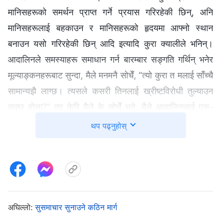
मानिसहरूको समर्थन प्राप्त गर्ने प्रयास गरिरहेकी छिन्, अनि
मानिसहरूलाई बहकाउन र मानिसहरूको हृदयमा आफ्‍नो स्थान
बनाउन यसो गरिरहेकी छिन् आदि इत्यादि कुरा क्यालीले भनिन्।
आदालिनले समस्याहरू समाधान गर्न बारम्‍बार सङ्गति गर्थिन् भनेर
मूल्याङ्कनहरूबाट सुन्दा, मैले मनमनै सोचेँ, “त्यो कुरा त मलाई साँच्चै
सामान्यझै लाग्छ। त्यसले कसरी तिनलाई ख्रीष्टविरोधी तुल्याउन
सक्छ होला?” तर फेरि मैले के सोचेँ भने, मैले आदालिनलाई एक-
दुईपटक मात्रै भेटेकी छु, तर क्याली र उनका सहकर्मीहरूसँग सिस्टर
थप पढ्नुहोस्
वुको उनीहरूको कर्तव्यमा धेरैपटक सम्पर्क भइरहन्छ। तिनीहरूले मैले
भन्दा पक्कै पनि राम्ररी बुझेका हुनुपर्छ, अनि याङ मिनले सत्यता
बुझेकी हुनाले, र उनको दृष्टिकोण अझै सटीक हुने हुनाले, साथै उनले
यो विषयमा अवश्य नै धेरै सहकर्मीहरूसँग छलफल गरेर निर्धारण
गरेकी हुनाले, यो सही हुनुपर्छ। त्यसकारण, मैले कुनै खोजी नगरी
अघिल्लो:
सुसमाचार सुनाउने कठिन मार्ग
आदालिनलाई हटाउने कुरामा सहमति जनाएँ।