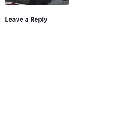
हामी सबैलाई आफूसँगै नरकमा तान्दै हुनुहुन्छ। अबदेखि मलाई
तपाईंप्रति भरोसा छैन।” तिनले भनेको कुराले मलाई सीधै मुटुमा
Leave a Reply
लाग्यो र निकै खिन्न भएँ, तर त्यो परिस्थिति परमेश्‍वरबाट आएको
हुनुपर्छ, त्यसकारण मैले यसलाई स्वीकार गर्नुपर्छ भन्‍ने मलाई थाहा
थियो।
त्यसकारण, मैले आफूलाई शान्त पारेर मनन गरेँ: किन मैले दुष्कर्म
गर्नमा क्यालीलाई पछ्याएँ—समस्या वास्तवमा कहाँ छ? पछि मैले
परमेश्‍वरका वचनहरूको एउटा खण्ड पढेँ जसले मेरो आँखा अलिक
खोलिदियो। परमेश्‍वरका वचनहरूले भन्छ: “
तैँले सराहना गर्ने कुरा
ख्रीष्टको विनम्रता होइन, बरु विख्यात दर्जा भएका झूटा गोठालाहरू
हुन्। तैँले ख्रीष्टको प्रेमिलोपन वा बुद्धिलाई होइन बरु संसारका
फोहोरमा लडीबडी गर्ने स्वेच्छाचारीहरूलाई श्रद्धा गर्छस्। तँ आफ्‍नो
शिर राख्ने ठाउँ नभएका ख्रीष्टको पीडामा हाँस्छस्, तर तँ भेटीहरू खोजी