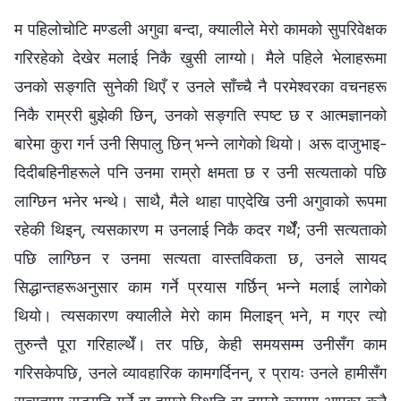
म पहिलोचोटि मण्डली अगुवा बन्दा, क्यालीले मेरो कामको सुपरिवेक्षक
गरिरहेको देखेर मलाई निकै खुसी लाग्यो। मैले पहिले भेलाहरूमा
उनको सङ्गति सुनेकी थिएँ र उनले साँच्‍चै नै परमेश्‍वरका वचनहरू
निकै राम्ररी बुझेकी छिन्, उनको सङ्गति स्पष्ट छ र आत्मज्ञानको
बारेमा कुरा गर्न उनी सिपालु छिन् भन्‍ने लागेको थियो। अरू दाजुभाइ-
दिदीबहिनीहरूले पनि उनमा राम्रो क्षमता छ र उनी सत्यताको पछि
लाग्छिन भनेर भन्थे। साथै, मैले थाहा पाएदेखि उनी अगुवाको रूपमा
रहेकी थिइन्, त्यसकारण म उनलाई निकै कदर गर्थेँ; उनी सत्यताको
पछि लाग्छिन र उनमा सत्यता वास्तविकता छ, उनले सायद
सिद्धान्तहरूअनुसार काम गर्ने प्रयास गर्छिन् भन्‍ने मलाई लागेको
थियो। त्यसकारण क्यालीले मेरो काम मिलाइन् भने, म गएर त्यो
तुरुन्तै पूरा गरिहाल्थेँ। तर पछि, केही समयसम्‍म उनीसँग काम
गरिसकेपछि, उनले व्यावहारिक कामगर्दिनन्, र प्रायः उनले हामीसँग