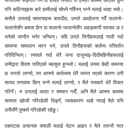
सत्यतामा सङ्गति गर्ने वा हाम्रो स्थिति वा हाम्रो काममा आएका कुनै
पनि कठिनाइहरू बारे हामीलाई सोध्‍ने गर्दिनन् भन्‍ने मलाई थाहा भयो।
कसैले उनलाई समस्याहरू बताउँदा, उनले अवहेलना गर्दै फलानो-
फलानोसँग क्षमता छैन वा फलानो-फलानोसँग अहङ्कारी स्वभाव छ र
भनेको मान्दैन भनेर भन्थिन्। यदि उनले तिनीहरूलाई गाली गर्दा
समस्या समाधान भएन भने, उनले तिनीहरूको कर्तव्य परिवर्तन
गरिदिन्थिन्। त्यसले गर्दा धेरै जना दाजुभाइ-दिदीबहिनीहरूलाई
उनीद्वारा विवश पारिएको महसुस हुन्थ्यो। मलाई उनमा केही समस्या
छ जस्तो लाग्यो, तर आफ्नो कर्तव्यमा धेरै व्यस्त भएको कारण उनी
सायद तनावमा छिन् भन्‍ने मलाई लाग्यो, र मैले यसबारे धेरै विचार
गरिनँ। म उनलाई आदर र सम्‍मान गर्थेँ, अनि मैले आफ्ना काममा
सत्यता खोजी गरिरहेकी थिइनँ, त्यसकारण थाहै नपाई मैले पनि
उनीसँगै दुष्कर्म गरिरहेकी रहेछु।
एकपटक अचानक क्याली मलाई भेट्न आइन् र मैले तुरुन्तै गएर