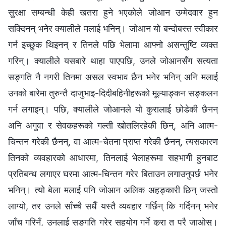
सुरक्षा सम्‍बन्धी केही खतरा हुने भएकोले जोआन उम्मेदवार हुन
सक्दिनन् भनेर क्यालीले मलाई भनिन्। जोआन यो बन्दोबस्त स्वीकार
गर्न इच्छुक थिइनन् र तिनले पछि भेलामा आफ्‍नो असन्तुष्टि व्यक्त
गरिन्। क्यालीले यसबारे थाहा पाएपछि, उनले जोआनसँग सत्यता
सङ्गति नै नगरी तिनमा असल स्वभाव छैन भनेर भनिन् अनि मलाई
उनको बारेमा तुरुन्तै दाजुभाइ-दिदीबहिनीहरूको मूल्याङ्कन सङ्कलन
गर्न लगाइन्। पछि, क्यालीले जोआनले यो कुरालाई छोडेकी छैनन्
अनि अगुवा र सेवकहरूको गल्ती खोतलिरहेकी छिन्, अनि आत्म-
चिन्तन गरेकी छैनन्, वा आत्म-चेतना प्राप्त गरेकी छैनन्, त्यसकारण
तिनको व्यवहारको आधारमा, तिनलाई भेलाहरूमा सहभागी हुनबाट
प्रतिबन्ध लगाएर घरमा आत्म-चिन्तन गरेर बिताउन लगाउनुपर्छ भनेर
भनिन्। त्यो बेला मलाई पनि जोआन अलिक अहङ्कारी छिन् जस्तो
लाग्यो, तर उनले साँच्चै सधैँ यस्तै व्यवहार गर्छिन् कि गर्दिनन् भनेर
जाँच गरिनँ, उनलाई सङ्गति गरेर सहयोग गर्ने कुरा त परै जाओस्।