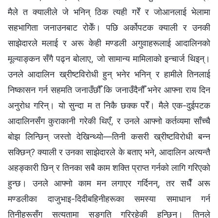
मैले त क्यालीले जे भनिन् ठिक त्यही गरेँ र जोआनलाई भेलामा
सहभागिता जनाउनबाट रोकेँ। पछि अर्कोपटक क्याली र उनकी
साझेदारले मलाई र अरू केही मण्डली अगुवाहरूलाई आदालिनको
मूल्याङ्कन सँगै पढ्न बोलाए, जो सामान्य मामिलाको इन्‍चार्ज थिइन्।
उनले आदालिन ख्रीष्टविरोधी हुन् भनेर भनिन् र हामीले तिनलाई
निष्कासन गर्न सहमति जनाउँछौँ कि जनाउँदैनौँ भनेर आफ्‍ना राय दिन
अनुरोध गरिन्। यो सुन्दा म त निकै छक्‍क परेँ। मैले एक-दुईपटक
आदालिनसँग कुराकानी गरेकी थिएँ, र उनले आफ्‍नो कर्तव्यमा साँच्‍चै
बोझ लिन्छिन् जस्तो देखिन्थ्यो—तिनी कसरी ख्रीष्टविरोधी बन्‍न
सक्छिन्? क्याली र उनका साझेदारले के बताए भने, आदालिन अत्यन्तै
अहङ्कारी छिन् र तिनका सबै काम शक्ति प्राप्त गर्नको लागि गरिएको
हुन्छ। उनले आफ्‍नो काम मन लगाएर गर्दिनन्, तर सधैँ अरू
मण्डलीका दाजुभाइ-दिदीबहिनीहरूका समस्या समाधान गर्न
तिनीहरूसँग सत्यतामा सङ्गति गरिरहेकी हुन्छिन्। तिनले