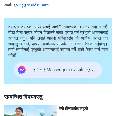
अर्को:
दृढ नहुनु पछाडिको कारण
त्यसपछि एक दिन अचानक मैले क्याली र अरू केही सहकर्मीहरूलाई
बर्खास्त गरिएको छ भन्‍ने सुनेँ। मलाई निकै अचम्‍म लाग्यो र यस्तो
तपाई र तपाईको परिवारलाई अति आवश्यक छ भनेर आह्वान गर्दै:
किन भएको थियो मलाई थाहै थिएन। केही समयपछि नै माथिल्‍लो
पीडा बिना सुन्दर जीवन बिताउने मौका प्राप्त गर्न प्रभुको आगमनलाई
तहका अगुवा मसँग कुरा गर्न आइन् र केही दाजुभाइ-दिदीबहिनीहरूले
स्वागत गर्नु। यदि तपाईं आफ्नो परिवारसँग यो आशिष प्राप्त गर्न
चाहनुहुन्छ भने, कृपया हामीलाई सम्पर्क गर्न बटन क्लिक गर्नुहोस्।
मेरो बारेमा पनि रिपोर्ट गरेका छन् भनेर बताइन्। जोआनलाई
हामी तपाईंलाई प्रभुको आगमनलाई स्वागत गर्ने बाटो फेला पार्न मद्दत
भेलाहरूमा सहभागी हुनबाट रोक्‍ने काम सिद्धान्तहरूअनुरूप होइन, त्यो
गर्नेछौं।
त तिनलाई दमन गरेको हो भनेर पनि उनले भनिन्। अगुवाले मलाई
हामीलाई Messenger मा सम्पर्क गर्नुहोस्
उनलाई मण्डलीमा फिर्ता लिन र यस घटनाबारे अरूसँग सङ्गति गर्न
अनुरोध गरिन्। मैले जोआनसित सम्बन्धित मामिलालाई गलत
तरिकाले सम्हालेँ भनेको सुन्दा म त छक्‍क परेँ, किनभने यो त क्याली र
अरूले पहिल्यै सहमति जनाएको कुरा थियो। यो कसरी गलत हुन
सम्बन्धित विषयवस्तु
सक्थ्यो र? यदि गलत थियो भने, के यो काम मण्डलीको काममा बाधा
मेरो हीनताबोध हट्यो
दिनु र अवरोध पुऱ्याउनु थिएन र? म दिन प्रतिदिन आफ्‍नो कर्तव्यमा