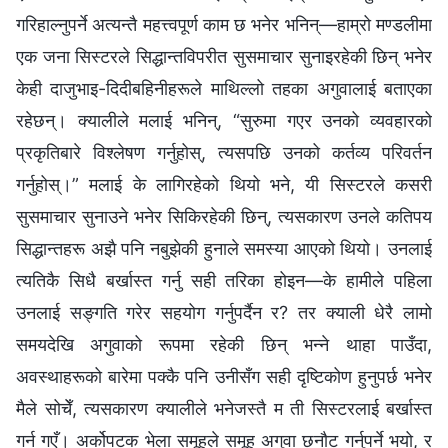
गरिहाल्‍नुपर्ने अत्यन्तै महत्त्वपूर्ण काम छ भनेर भनिन्—हाम्रो मण्डलीमा
एक जना सिस्टरले सिद्धान्तविपरीत सुसमाचार सुनाइरहेकी छिन् भनेर
केही दाजुभाइ-दिदीबहिनीहरूले माथिल्‍लो तहका अगुवालाई बताएका
रहेछन्। क्यालीले मलाई भनिन्, “सुरुमा गएर उनको व्यवहारको
प्रकृतिबारे विश्‍लेषण गर्नुहोस्, त्यसपछि उनको कर्तव्य परिवर्तन
गर्नुहोस्।” मलाई के लागिरहेको थियो भने, यी सिस्टरले कसरी
सुसमाचार सुनाउने भनेर सिकिरहेकी छिन्, त्यसकारण उनले कतिपय
सिद्धान्तहरू अझै पनि नबुझेकी हुनाले समस्या आएको थियो। उनलाई
त्यतिकै सिधै बर्खास्त गर्नु सही तरिका होइन—के हामीले पहिला
उनलाई सङ्गति गरेर सहयोग गर्नुपर्दैन र? तर क्याली धेरै लामो
समयदेखि अगुवाको रूपमा रहेकी छिन् भन्‍ने थाहा पाउँदा,
अवस्थाहरूको बारेमा पक्‍कै पनि उनीसँग सही दृष्टिकोण हुनुपर्छ भनेर
मैले सोचेँ, त्यसकारण क्यालीले भनेजस्तै म ती सिस्टरलाई बर्खास्त
गर्न गएँ। अर्कोपटक भेला समूहले समूह अगुवा छनौट गर्नुपर्ने भयो, र