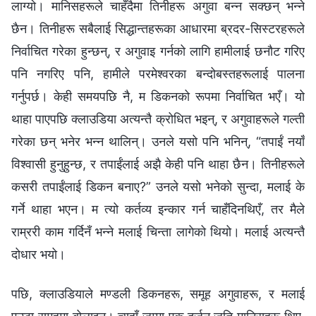
लाग्यो। मानिसहरूले चाहँदैमा तिनीहरू अगुवा बन्‍न सक्छन् भन्‍ने
छैन। तिनीहरू सबैलाई सिद्धान्तहरूका आधारमा ब्रदर-सिस्टरहरूले
निर्वाचित गरेका हुन्छन्, र अगुवाइ गर्नको लागि हामीलाई छनौट गरिए
पनि नगरिए पनि, हामीले परमेश्‍वरका बन्दोबस्तहरूलाई पालना
गर्नुपर्छ। केही समयपछि नै, म डिकनको रूपमा निर्वाचित भएँ। यो
थाहा पाएपछि क्‍लाउडिया अत्यन्तै क्रोधित भइन्, र अगुवाहरूले गल्ती
गरेका छन् भनेर भन्‍न थालिन्। उनले यसो पनि भनिन्, “तपाईं नयाँ
विश्‍वासी हुनुहुन्छ, र तपाईंलाई अझै केही पनि थाहा छैन। तिनीहरूले
कसरी तपाईंलाई डिकन बनाए?” उनले यसो भनेको सुन्दा, मलाई के
गर्ने थाहा भएन। म त्यो कर्तव्य इन्कार गर्न चाहँदिनथिएँ, तर मैले
राम्ररी काम गर्दिनँ भन्‍ने मलाई चिन्ता लागेको थियो। मलाई अत्यन्तै
दोधार भयो।
पछि, क्‍लाउडियाले मण्डली डिकनहरू, समूह अगुवाहरू, र मलाई