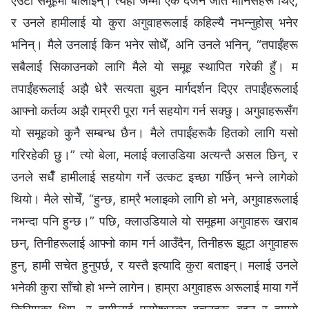
एउटा समूहमा बोलाइन्। त्यहाँ जम्‍मा एक दर्जन जति मानिसहरू थिए,
र उनले हामीलाई यो कुरा अगुवाहरूलाई कहिल्यै नभन्‍नुहोस् भनेर
भनिन्। मैले उनलाई किन भनेर सोधेँ, अनि उनले भनिन्, “तपाईंहरू
सबैलाई सिकाउनको लागि मैले यो समूह स्थापित गरेकी हुँ। म
तपाईंहरूलाई अझै धेरै सत्यता बुझ्‍न मार्गदर्शन दिएर तपाईंहरूलाई
आफ्‍नो कर्तव्य अझै राम्ररी पूरा गर्न सहयोग गर्न सक्छु। अगुवाहरूसँग
यो समूहको कुनै सम्‍बन्ध छैन। मैले तपाईंहरूकै हितको लागि यसो
गरिरहेकी छु।” त्यो बेला, मलाई क्‍लाउडिया अत्यन्तै असल छिन्, र
उनले सधैँ हामीलाई सहयोग गर्ने उत्कट इच्‍छा गर्छिन् भन्‍ने लागेको
थियो। मैले सोचेँ, “हुन्छ, हाम्रै भलाइको लागि हो भने, अगुवाहरूलाई
नभन्दा पनि हुन्छ।” पछि, क्‍लाउडियाले यो समूहमा अगुवाहरू खराब
छन्, तिनीहरूलाई आफ्‍नो काम गर्न आउँदैन, तिनीहरू झूटा अगुवाहरू
हुन्, हामी सचेत हुनुपर्छ, र यस्तै इत्यादि कुरा बताइन्। मलाई उनले
भनेकी कुरा साँचो हो भन्‍ने लागेन। हाम्रा अगुवाहरू अरूलाई माया गर्ने