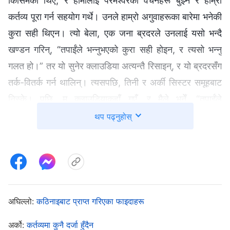
किसिमका थिए, र हामीलाई परमेश्‍वरका वचनहरू बुझ्‍न र हाम्रो
कर्तव्य पूरा गर्न सहयोग गर्थे। उनले हाम्रो अगुवाहरूका बारेमा भनेकी
कुरा सही थिएन। त्यो बेला, एक जना ब्रदरले उनलाई यसो भन्दै
खण्डन गरिन्, “तपाईंले भन्‍नुभएको कुरा सही होइन, र त्यसो भन्‍नु
गलत हो।” तर यो सुनेर क्‍लाउडिया अत्यन्तै रिसाइन्, र यो ब्रदरसँग
तर्क-वितर्क गर्न थालिन्। त्यसपछि, तिनी र अर्की सिस्टर समूहबाट
निस्के। पछि, म क्‍लाउडियाकहाँ गएँ, र मैले भनेँ, “तपाईंले
अगुवाहरूको बारेमा तिनीहरूको पिठ्यूँपछाडि कुरा काट्नु गलत हो।
थप पढ्नुहोस्
ब्रदरले तपाईंलाई यो कुरा औँल्याइदिँदा, किन तपाईं रिसाउनुभयो?
तपाईंले किन तिनीसित तर्क गर्नुभयो?” क्‍लाउडियाले यो कुरालाई
स्वीकार नगरेकी मात्र होइन, तर उनी अत्यन्तै रिसाइन्। पछि, मैले
पनि समूह त्यागेँ।
अघिल्लो:
कठिनाइबाट प्राप्त गरिएका फाइदाहरू
उनले सेवकहरूको हरेक भेलामा अगुवाहरूका समस्याहरू
अर्को:
कर्तव्यमा कुनै दर्जा हुँदैन
कोट्याउँछिन् भनेर मैले कहिल्यै अपेक्षा गरेकी थिइनँ। सेवकहरूको