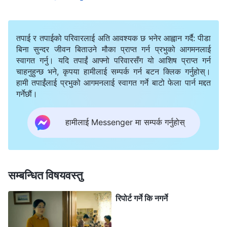
एउटा भेलामा, उनले एक जना डिकनलाई उक्साइन् र मण्डली अगुवा
नोएलियाले राम्ररी काम गरिरहेकी छैनन्, र उनले ब्रदर-
तपाई र तपाईको परिवारलाई अति आवश्यक छ भनेर आह्वान गर्दै: पीडा
सिस्टरहरूको समस्या समाधान गर्दिनन् वा समूह अगुवाहरूलाई वृद्धि-
बिना सुन्दर जीवन बिताउने मौका प्राप्त गर्न प्रभुको आगमनलाई
स्वागत गर्नु। यदि तपाईं आफ्नो परिवारसँग यो आशिष प्राप्त गर्न
विकास गर्दिनन्, र उनले पद-त्याग गरेर कसैलाई त्यो पद दिनुपर्छ
चाहनुहुन्छ भने, कृपया हामीलाई सम्पर्क गर्न बटन क्लिक गर्नुहोस्।
भनेर समूहमा मेसेज पठाउन लगाइन्। माथिल्‍लो स्तरका अगुवाले भने,
हामी तपाईंलाई प्रभुको आगमनलाई स्वागत गर्ने बाटो फेला पार्न मद्दत
“नोएलिया त्यति बेला बिरामी भएकी हुनाले उनले कतिपय काम गर्न
गर्नेछौं।
सकिनन्, तर सामान्यतया उनी आफ्‍नो कर्तव्यमा अत्यन्तै जिम्‍मेवार
हामीलाई Messenger मा सम्पर्क गर्नुहोस्
हुन्छिन्।” तर क्‍लाउडिया यो सुनेपछि पनि, उनले यो कुरालाई छोड्न
मानिनन्, र भनिन्, “उनी अगुवा हुन्, त्यसकारण उनले हामीले भन्दा
बढी परिश्रम गर्नुपर्छ।” त्यसपछि उनले यसो भनेर मेसेज पठाइन्,
सम्बन्धित विषयवस्तु
“मैले त मण्डलीको कामको प्रतिरक्षा गरिरहेकी छु। विगतमा,
अल्यङटल्याङ गरेकोमा र व्यवहारिक काम नगरेकोमा अगुवाले मलाई
रिपोर्ट गर्ने कि नगर्ने
निराकरण गरे। मलाई कति चित्त दुख्यो, तर मेरो हृदयको कुरा
परमेश्‍वरलाई थाहा छ, र सबै कुरा पछि प्रष्ट हुनेछ।” पछि,