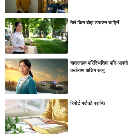
क्‍लाउडियाले हाम्रो मण्डली राम्रो छैन, हाम्रा अगुवाहरू झूटा अगुवा
हुन्, र उनलाई आफ्‍नो कर्तव्य अर्को मण्डलीमा गर्न चाहना छ भनेर भन्‍न
मैले किन बोझ उठाउन चाहिनँ
थालिन्। भेलाहरूमा, उनले सधैँ यो राम्रो भएन वा त्यो ठीक होइन
भनेर भनेकी देख्थेँ, यसले गर्दा सबै जना शान्त भएर परमेश्‍वरको वचन
मनन गर्नु असम्‍भव भयो। मलाई यो अवस्था निकै खराब भएको छ
जस्तो लाग्यो, र मलाई यो वातावरण मन परेन। मण्डली परमेश्‍वरको
खतरनाक परिस्थितिमा पनि आफ्नो
आराधना गर्ने स्थान हुनु पर्ने हो, ब्रदर-सिस्टरहरू परमेश्‍वरका
कर्तव्यमा अडिग रहनु
वचनहरू खान-पिउन भेला हुने ठाउँ, तर यो बेला, यो पूर्ण रूपमा
लथालिङ्ग भएको थियो। म यो कुरा अगुवालाई रिपोर्ट गर्न चाहन्थेँ,
तर मलाई क्‍लाउडियाले थाहा पाइन् भने, उनले मलाई नराम्रो सोच्छिन्
रिपोर्ट गर्दाको प्राप्ति
र मैले उनको बारेमा अफवाह फैलाइरहेकी छु भन्‍ने ठान्छिन् भन्‍ने चिन्ता
लाग्यो। म कसैलाई चिढ्याउन चाहन्‍नथिएँ, त्यसकारण मैले केही पनि
भनिनँ। पछि, क्‍लाउडिया फेरि मकहाँ आइन्, र मण्डली अगुवाहरू
झूटा छन् र हामी तिनीहरूको विरुद्धमा खडा हुनुपर्छ भनेर भनिन्। त्यो