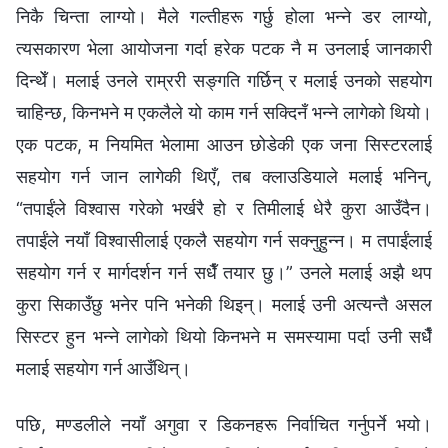
निकै चिन्ता लाग्यो। मैले गल्तीहरू गर्छु होला भन्‍ने डर लाग्यो,
त्यसकारण भेला आयोजना गर्दा हरेक पटक नै म उनलाई जानकारी
दिन्थेँ। मलाई उनले राम्ररी सङ्गति गर्छिन् र मलाई उनको सहयोग
चाहिन्छ, किनभने म एकलैले यो काम गर्न सक्दिनँ भन्‍ने लागेको थियो।
एक पटक, म नियमित भेलामा आउन छोडेकी एक जना सिस्टरलाई
सहयोग गर्न जान लागेकी थिएँ, तब क्‍लाउडियाले मलाई भनिन्,
“तपाईंले विश्‍वास गरेको भर्खरै हो र तिमीलाई धेरै कुरा आउँदैन।
तपाईंले नयाँ विश्‍वासीलाई एकलै सहयोग गर्न सक्‍नुहुन्‍न। म तपाईंलाई
सहयोग गर्न र मार्गदर्शन गर्न सधैँ तयार छु।” उनले मलाई अझै थप
कुरा सिकाउँछु भनेर पनि भनेकी थिइन्। मलाई उनी अत्यन्तै असल
सिस्टर हुन भन्‍ने लागेको थियो किनभने म समस्यामा पर्दा उनी सधैँ
मलाई सहयोग गर्न आउँथिन्।
पछि, मण्डलीले नयाँ अगुवा र डिकनहरू निर्वाचित गर्नुपर्ने भयो।