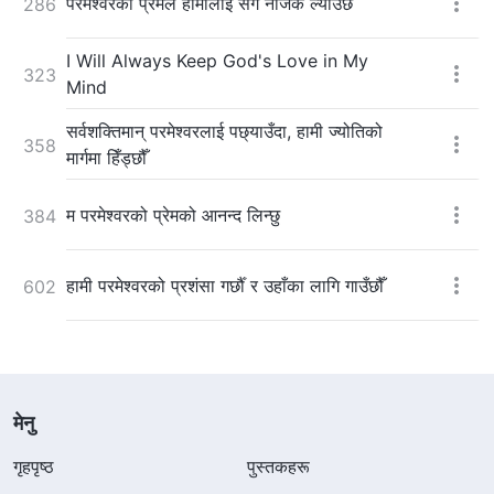
परमेश्‍वरको प्रेमले हामीलाई सँगै नजिक ल्याउँछ
286
I Will Always Keep God's Love in My
323
Mind
सर्वशक्तिमान् परमेश्‍वरलाई पछ्याउँदा, हामी ज्योतिको
358
मार्गमा हिँड्छौँ
म परमेश्‍वरको प्रेमको आनन्द लिन्छु
384
हामी परमेश्‍वरको प्रशंसा गर्छौँ र उहाँका लागि गाउँछौँ
602
मेनु
गृहपृष्ठ
पुस्तकहरू