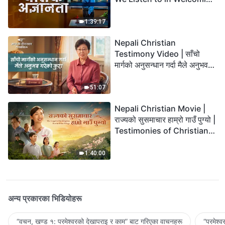
the Lord's Return?
1:39:17
Nepali Christian
Testimony Video | साँचो
मार्गको अनुसन्धान गर्दा मैले अनुभव
गरेको कुरा
51:07
Nepali Christian Movie |
राज्यको सुसमाचार हाम्रो गाउँ पुग्यो |
Testimonies of Christians
Welcoming the Lord's
Return
1:40:00
अन्य प्रकारका भिडियोहरू
“वचन, खण्ड १: परमेश्‍वरको देखापराइ र काम” बाट गरिएका वाचनहरू
“परमेश्