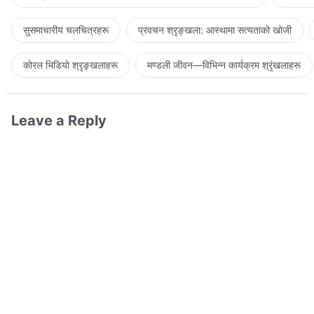
सुसमाचारीय चलचित्रहरू
प्रवचन श्रृङ्खला: आस्थामा सत्यताको खोजी
कोरल भिडियो श्रृङ्खलाहरू
मण्डली जीवन—विभिन्‍न कार्यक्रम श्रृंखलाहरू
Leave a Reply