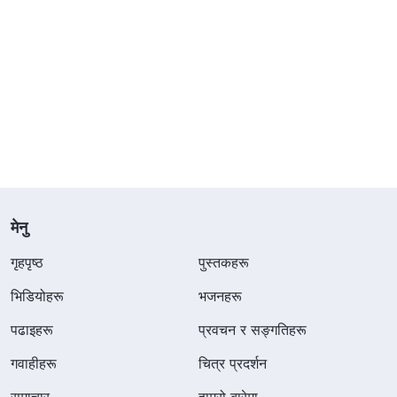
मेनु
गृहपृष्ठ
पुस्तकहरू
भिडियोहरू
भजनहरू
पढाइहरू
प्रवचन र सङ्गतिहरू
गवाहीहरू
चित्र प्रदर्शन
समाचार
हाम्रो बारेमा