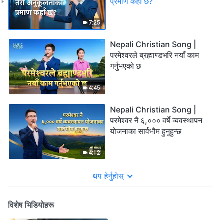
प्रमाण कहाँ छ?
7:25
Nepali Christian Song |
परमेश्‍वरले ब्रह्माण्डभरि नयाँ काम
गर्नुभएको छ
4:45
Nepali Christian Song |
परमेश्‍वर नै ६,००० वर्षे व्यवस्थापन
योजनाका सार्वभौम हुनुहुन्छ
4:12
थप हेर्नुहोस्
विशेष भिडियोहरू