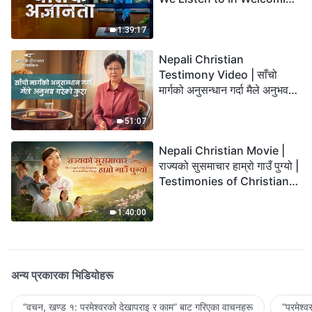
the Lord's Return?
1:39:17
Nepali Christian
Testimony Video | साँचो
मार्गको अनुसन्धान गर्दा मैले अनुभव
गरेको कुरा
51:07
Nepali Christian Movie |
राज्यको सुसमाचार हाम्रो गाउँ पुग्यो |
Testimonies of Christians
Welcoming the Lord's
Return
1:40:00
अन्य प्रकारका भिडियोहरू
“वचन, खण्ड १: परमेश्‍वरको देखापराइ र काम” बाट गरिएका वाचनहरू
“परमेश्