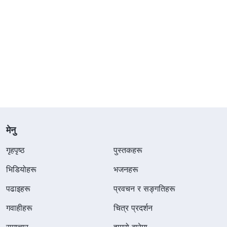
मेनु
गृहपृष्ठ
पुस्तकहरू
भिडियोहरू
भजनहरू
पढाइहरू
प्रवचन र सङ्गतिहरू
गवाहीहरू
चित्र प्रदर्शन
समाचार
हाम्रो बारेमा