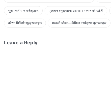
सुसमाचारीय चलचित्रहरू
प्रवचन श्रृङ्खला: आस्थामा सत्यताको खोजी
कोरल भिडियो श्रृङ्खलाहरू
मण्डली जीवन—विभिन्‍न कार्यक्रम श्रृंखलाहरू
Leave a Reply