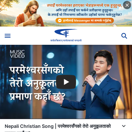
Nepali Christian Song | परमेश्‍वरसँगको तेरो अनुकूलताको