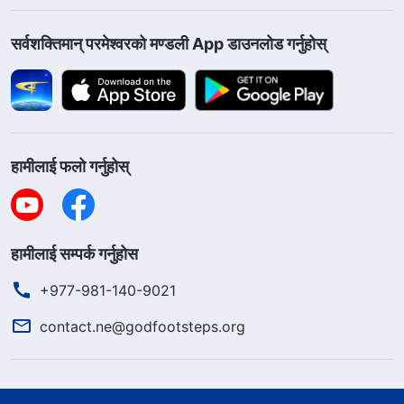
सर्वशक्तिमान्‌ परमेश्‍वरको मण्डली App डाउनलोड गर्नुहोस्
हामीलाई फलो गर्नुहोस्
हामीलाई सम्पर्क गर्नुहोस
+977-981-140-9021
contact.ne@godfootsteps.org