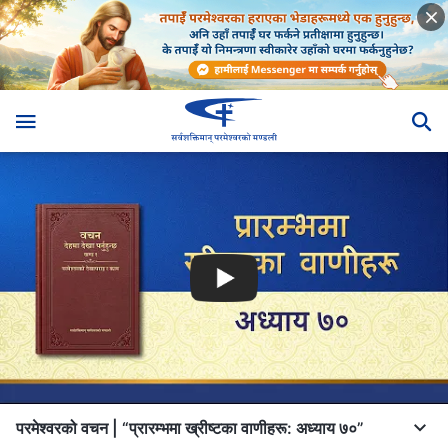
परमेश्‍वरको वचन | “प्रारम्‍भमा ख्रीष्‍टका वाणीहरू: अध्याय ७०”