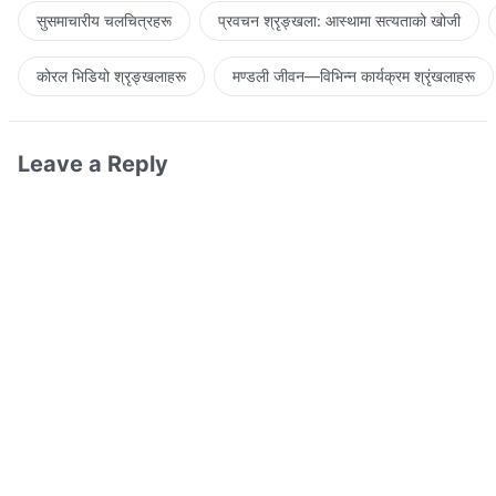
सुसमाचारीय चलचित्रहरू
प्रवचन श्रृङ्खला: आस्थामा सत्यताको खोजी
कोरल भिडियो श्रृङ्खलाहरू
मण्डली जीवन—विभिन्‍न कार्यक्रम श्रृंखलाहरू
Leave a Reply