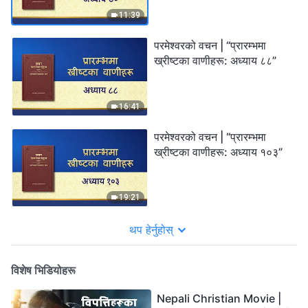
11:39
परमेश्‍वरको वचन | “प्रारम्‍भमा
ख्रीष्‍टका वाणीहरू: अध्याय ८८”
16:41
परमेश्‍वरको वचन | “प्रारम्‍भमा
ख्रीष्‍टका वाणीहरू: अध्याय १०३”
19:21
थप हेर्नुहोस्
विशेष भिडियोहरू
Nepali Christian Movie |