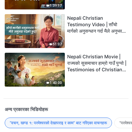
1:39:17
Nepali Christian
Testimony Video | साँचो
मार्गको अनुसन्धान गर्दा मैले अनुभव
गरेको कुरा
51:07
Nepali Christian Movie |
राज्यको सुसमाचार हाम्रो गाउँ पुग्यो |
Testimonies of Christians
Welcoming the Lord's
Return
1:40:00
अन्य प्रकारका भिडियोहरू
“वचन, खण्ड १: परमेश्‍वरको देखापराइ र काम” बाट गरिएका वाचनहरू
“परमेश्