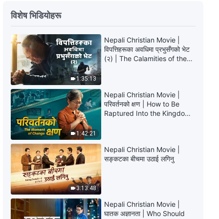
परमेश्‍वरका दैनिक वचनहरू: कार्यका तीन
विशेष भिडियोहरू
चरणहरू | अंश ९
Nepali Christian Movie |
10:11
विपत्तिहरूका अवधिमा प्रभुसँगको भेट
(२) | The Calamities of the
परमेश्‍वरका दैनिक वचनहरू: कार्यका तीन
Last Days Arrive. How Can
चरणहरू | अंश १०
We Enter the Kingdom of
1:35:13
God?
14:58
Nepali Christian Movie |
परिवर्तनको क्षण | How to Be
Raptured Into the Kingdom
परमेश्‍वरका दैनिक वचनहरू: कार्यका तीन
of Heaven
चरणहरू | अंश ११
1:42:21
13:59
Nepali Christian Movie |
सङ्कटका बीचमा उठाई लगिनु
परमेश्‍वरका दैनिक वचनहरू: कार्यका तीन
चरणहरू | अंश १२
3:13:48
6:59
Nepali Christian Movie |
घातक अज्ञानता | Who Should