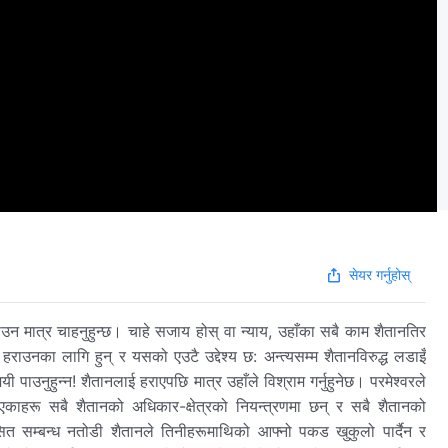
सेयर गर्नुहोस्
ई हराउन मात्र चाहनुहुन्छ। चाहे सजाय होस् वा न्याय, उहाँका सबै काम शैतानतिर
 हराउनका लागि हुन् र यसको एउटै उद्देश्य छ: अन्त्यसम्म शैतानविरुद्ध लडाइँ
िजयी पाउनुहुन्न! शैतानलाई हराएपछि मात्र उहाँले विश्राम गर्नुहुनेछ। परमेश्‍वरले
पारिएकाहरू सबै शैतानको अधिकार-क्षेत्रको नियन्त्रणमा छन् र सबै शैतानको
सित सम्बन्ध नतोडी शैतानले तिनीहरूमाथिको आफ्नो पकड खुकुलो पार्दैन र