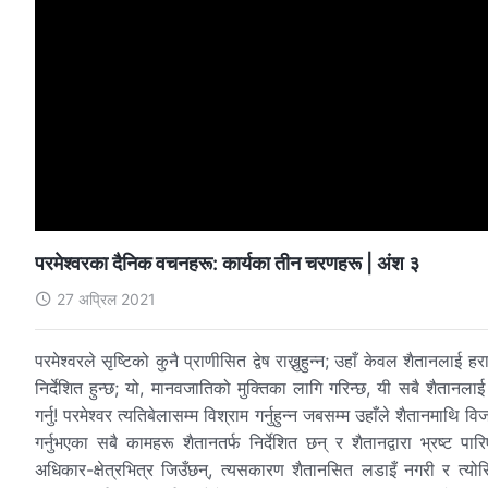
परमेश्‍वरका दैनिक वचनहरू: कार्यका तीन चरणहरू | अंश ३
27 अप्रिल 2021
परमेश्‍वरले सृष्टिको कुनै प्राणीसित द्वेष राख्नुहुन्न; उहाँ केवल शैतानला
निर्देशित हुन्छ; यो, मानवजातिको मुक्तिका लागि गरिन्छ, यी सबै शैतानलाई
गर्नु! परमेश्‍वर त्यतिबेलासम्म विश्राम गर्नुहुन्न जबसम्म उहाँले शैतानमाथि व
गर्नुभएका सबै कामहरू शैतानतर्फ निर्देशित छन् र शैतानद्वारा भ्रष्ट 
अधिकार-क्षेत्रभित्र जिउँछन्, त्यसकारण शैतानसित लडाइँ नगरी र त्यो