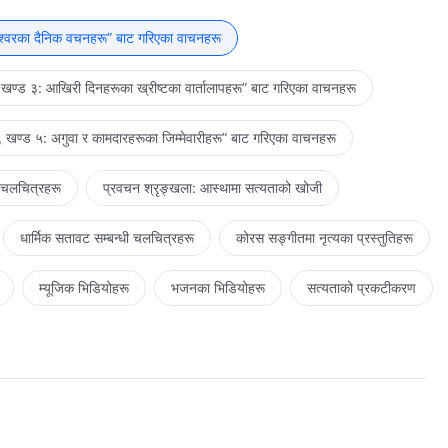
ेश्‍वरका दैनिक वचनहरू” बाट गरिएका वाचनहरू
 मानव व्यवस्थापन गर्ने काम शैतानलाई हराउने काम पनि हो।
खण्ड ३: आखिरी दिनहरूका ख्रीष्टका वार्तालापहरू” बाट गरिएका वाचनहरू
 खण्ड ५: अगुवा र कामदारहरूका जिम्‍मेवारीहरू” बाट गरिएका वाचनहरू
ँ ऊ स्वतन्त्र हुनेछ। प्रत्येक चरण मानिसको वास्तविक आवश्यकतासँग मिल्छ,
 चलचित्रहरू
प्रवचन श्रृङ्खला: आस्थामा सत्यताको खोजी
धार्मिक सतावट सम्‍बन्धी चलचित्रहरू
कोरस सङ्गीतमा नृत्यका प्रस्तुतिहरू
गर्ने थियो।
म्यूजिक भिडियोहरू
भजनका भिडियोहरू
सत्यताको प्रकटीकरण
 मानव व्यवस्थापन गर्ने काम शैतानलाई हराउने काम पनि हो।
नुभयो। दोस्रो अनुग्रहको युगको काम थियो। तेस्रो चरणमा मानवलाई विजय
। शैतानलाई हराउनु यो कामको लक्ष्य हो, र यी तीनै चरण यसकै लागि हुन्।