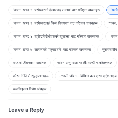
कोरस
“वचन, खण्ड १: परमेश्‍वरको देखापराइ र काम” बाट गरिएका वाचनहरू
“परम
उहाँको ६००० वर्षे कामको सार ठूलो रातो अजिङ्गर विरुद्धको लडाइँ हो, र
“वचन, खण्ड २: परमेश्‍वरलाई चिन्‍ने विषयमा” बाट गरिएका वाचनहरू
“वचन, 
पद ३
“वचन, खण्ड ४: ख्रीष्टविरोधीहरूको खुलासा” बाट गरिएका वाचनहरू
“वचन,
उहाँले ६००० वर्ष लडाइँ गरी, उसलाई नयाँ क्षेत्रमा ल्याउनुभएको छ, जहा
ताकि उहाँ शैतानलाई हराउनुहोस्।
“वचन, खण्ड ७: सत्यताको पछ्याइबारे” बाट गरिएका वाचनहरू
सुसमाचारीय
पूर्व कोरस
मण्डली जीवनका गवाहीहरू
जीवन अनुभवका गवाहीसम्‍बन्धी चलचित्रहरू
मानिसलाई शैतानबाट प्राप्त नगरिएको भए, यसले त्यो पराजित नभएको पुष्टि 
कोरल भिडियो श्रृङ्खलाहरू
मण्डली जीवन—विभिन्‍न कार्यक्रम श्रृंखलाहरू
कोरस
चलचित्रका विशेष अंशहरू
उहाँको ६००० वर्षे कामको सार ठूलो रातो अजिङ्गर विरुद्धको लडाइँ हो, र
ब्रिज
Leave a Reply
६००० वर्षे व्यवस्थापनको योजनामा, पहिलो चरणमा व्यवस्थाको काम गर्
गर्नुहुनेछ। यो काम शैतानले मानिसलाई भ्रष्ट तुल्याउने हदमा निर्देशित छ