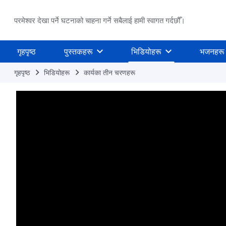
परमेश्वर देखा पर्ने घटनाको चाहना गर्ने सबैलाई हामी स्वागत गर्दछौँ।
गृहपृष्ठ
पुस्तकहरू
भिडियोहरू
भजनहरू
गृहपृष्ठ
भिडियोहरू
कार्यका तीन चरणहरू