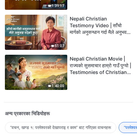
1:39:17
Nepali Christian
Testimony Video | साँचो
मार्गको अनुसन्धान गर्दा मैले अनुभव
गरेको कुरा
51:07
Nepali Christian Movie |
राज्यको सुसमाचार हाम्रो गाउँ पुग्यो |
Testimonies of Christians
Welcoming the Lord's
Return
1:40:00
अन्य प्रकारका भिडियोहरू
“वचन, खण्ड १: परमेश्‍वरको देखापराइ र काम” बाट गरिएका वाचनहरू
“परमेश्