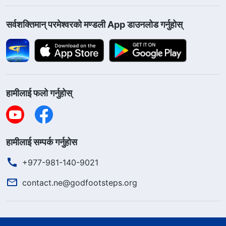
सर्वशक्तिमान्‌ परमेश्‍वरको मण्डली App डाउनलोड गर्नुहोस्
हामीलाई फलो गर्नुहोस्
हामीलाई सम्पर्क गर्नुहोस
+977-981-140-9021
contact.ne@godfootsteps.org