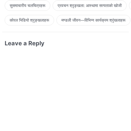
सुसमाचारीय चलचित्रहरू
प्रवचन श्रृङ्खला: आस्थामा सत्यताको खोजी
कोरल भिडियो श्रृङ्खलाहरू
मण्डली जीवन—विभिन्‍न कार्यक्रम श्रृंखलाहरू
Leave a Reply