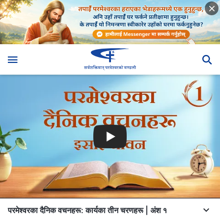
परमेश्‍वरका दैनिक वचनहरू: कार्यका तीन चरणहरू | अंश १