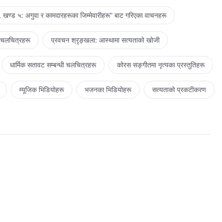
 खण्ड ५: अगुवा र कामदारहरूका जिम्‍मेवारीहरू” बाट गरिएका वाचनहरू
 चलचित्रहरू
प्रवचन श्रृङ्खला: आस्थामा सत्यताको खोजी
धार्मिक सतावट सम्‍बन्धी चलचित्रहरू
कोरस सङ्गीतमा नृत्यका प्रस्तुतिहरू
म्यूजिक भिडियोहरू
भजनका भिडियोहरू
सत्यताको प्रकटीकरण