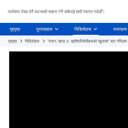
परमेश्वर देखा पर्ने घटनाको चाहना गर्ने सबैलाई हामी स्वागत गर्दछौँ।
गृहपृष्ठ
पुस्तकहरू
भिडियोहरू
भजनहरू
गृहपृष्ठ
भिडियोहरू
“वचन, खण्ड ४: ख्रीष्टविरोधीहरूको खुलासा” बाट गरिएका