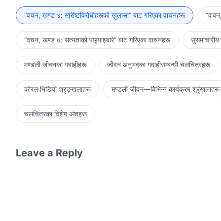
“वचन, खण्ड ४: ख्रीष्टविरोधीहरूको खुलासा” बाट गरिएका वाचनहरू
“वचन,
“वचन, खण्ड ७: सत्यताको पछ्याइबारे” बाट गरिएका वाचनहरू
सुसमाचारीय
मण्डली जीवनका गवाहीहरू
जीवन अनुभवका गवाहीसम्‍बन्धी चलचित्रहरू
कोरल भिडियो श्रृङ्खलाहरू
मण्डली जीवन—विभिन्‍न कार्यक्रम श्रृंखलाहरू
चलचित्रका विशेष अंशहरू
Leave a Reply