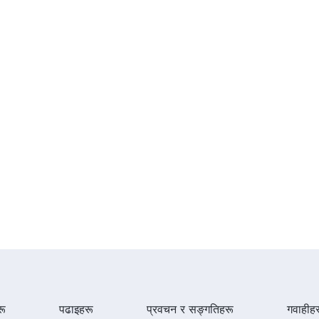
ू
पढाइहरू
प्रवचन र सङ्गतिहरू
गवाहीह