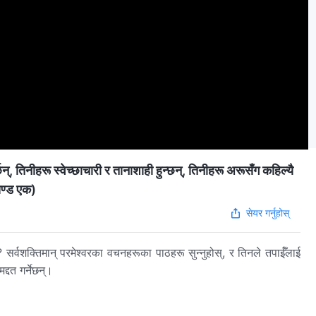
्, तिनीहरू स्वेच्‍छाचारी र तानाशाही हुन्छन्, तिनीहरू अरूसँग कहिल्यै
खण्ड एक)
सेयर गर्नुहोस्
? सर्वशक्तिमान् परमेश्वरका वचनहरूका पाठहरू सुन्नुहोस्, र तिनले तपाईँलाई
्दत गर्नेछन्।