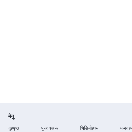
मेनु
गृहपृष्ठ
पुस्तकहरू
भिडियोहरू
भजनहर