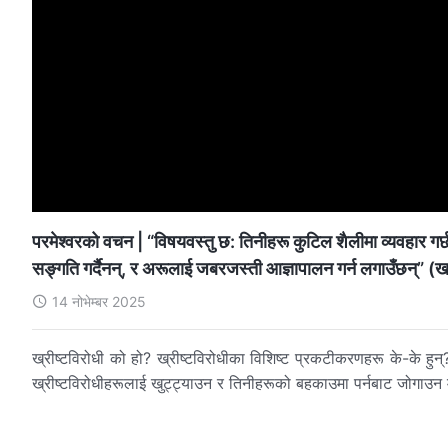
परमेश्‍वरको वचन | “विषयवस्तु छ: तिनीहरू कुटिल शैलीमा व्यवहार गर्छन
सङ्गति गर्दैनन्, र अरूलाई जबरजस्ती आज्ञापालन गर्न लगाउँछन्” (
14 नोभेम्बर 2025
ख्रीष्टविरोधी को हो? ख्रीष्टविरोधीका विशिष्ट प्रकटीकरणहरू के-के हुन्
ख्रीष्टविरोधीहरूलाई खुट्ट्याउन र तिनीहरूको बहकाउमा पर्नबाट जोगाउन मद