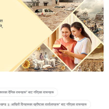
गत
ने,
ेश्‍वरका दैनिक वचनहरू” बाट गरिएका वाचनहरू
खण्ड ३: आखिरी दिनहरूका ख्रीष्टका वार्तालापहरू” बाट गरिएका वाचनहरू