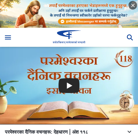
परमेश्‍वरका दैनिक वचनहरू: देहधारण | अंश ११८