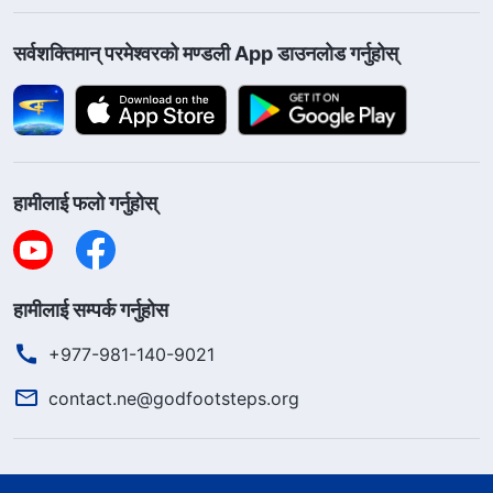
सर्वशक्तिमान्‌ परमेश्‍वरको मण्डली App डाउनलोड गर्नुहोस्
हामीलाई फलो गर्नुहोस्
हामीलाई सम्पर्क गर्नुहोस
+977-981-140-9021
contact.ne@godfootsteps.org