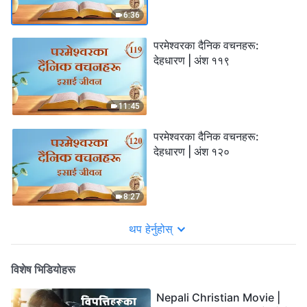
6:36
परमेश्‍वरका दैनिक वचनहरू:
देहधारण | अंश ११९
11:45
परमेश्‍वरका दैनिक वचनहरू:
देहधारण | अंश १२०
8:27
थप हेर्नुहोस्
विशेष भिडियोहरू
Nepali Christian Movie |