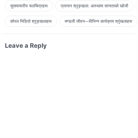
सुसमाचारीय चलचित्रहरू
प्रवचन श्रृङ्खला: आस्थामा सत्यताको खोजी
कोरल भिडियो श्रृङ्खलाहरू
मण्डली जीवन—विभिन्‍न कार्यक्रम श्रृंखलाहरू
Leave a Reply