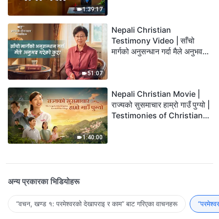
1:39:17
Nepali Christian
Testimony Video | साँचो
मार्गको अनुसन्धान गर्दा मैले अनुभव
गरेको कुरा
51:07
Nepali Christian Movie |
राज्यको सुसमाचार हाम्रो गाउँ पुग्यो |
Testimonies of Christians
Welcoming the Lord's
Return
1:40:00
अन्य प्रकारका भिडियोहरू
“वचन, खण्ड १: परमेश्‍वरको देखापराइ र काम” बाट गरिएका वाचनहरू
“परमेश्