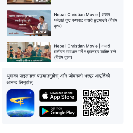
20:30
Nepali Christian Movie | असल
धर्मलाई दुष्ट पन्थबाट कसरी छुट्याउने (विशेष
दृश्य)
28:41
Nepali Christian Movie | कसरी
छलीपन समाधान गर्ने र इमानदार व्यक्ति बन्ने
(विशेष दृश्य)
58:14
थुमाका पाइलाहरू पछ्याउनुहोस् अनि जीवनको भरपूर आपूर्तिको
Nepali Christian Movie | झूट बोल्ने र
आनन्द लिनुहोस्
छल गर्ने समस्या कसरी समाधान गर्ने? (विशेष
दृश्य)
41:11
Nepali Christian Movie | गेमिङको
लतको हानिबाट परमेश्वरले मात्र मुक्ति दिन
सक्नुहुन्छ (विशेष दृश्य)
13:45