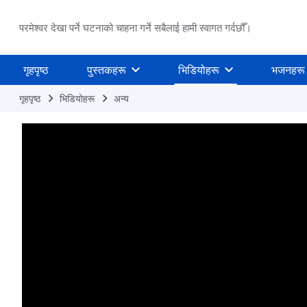
परमेश्वर देखा पर्ने घटनाको चाहना गर्ने सबैलाई हामी स्वागत गर्दछौँ।
गृहपृष्ठ
पुस्तकहरू
भिडियोहरू
भजनहरू
गृहपृष्ठ
भिडियोहरू
अन्य