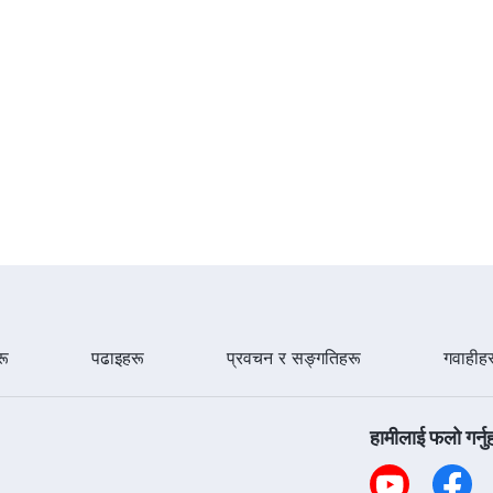
ू
पढाइहरू
प्रवचन र सङ्गतिहरू
गवाहीह
हामीलाई फलो गर्नु