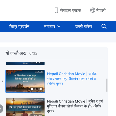
दृश्य)
39:48
मोबाइल एपहरू
नेपाली
Nepali Christian Movie | के तपाईँ
पावललाई साँच्चै बुझ्नुहुन्छ? (विशेष दृश्य)
चित्र प्रदर्शन
समाचार
हाम्रो बारेमा
39:17
Nepali Christian Movie | परमेश्‍वरको
आवाज सुन्‍नु र प्रभुको देखापराइलाई स्वागत
यो जस्तै अरू
6
/
32
गर्नु (विशेष दृश्य)
19:31
Nepali Christian Movie | धार्मिक
संसार पतन भएर बेबिलोन सहर बनेको छ
(विशेष दृश्य)
30:00
Nepali Christian Movie | मुक्ति र पूर्ण
मुक्तिको बीचमा रहेको भिन्‍नता के हो? (विशेष
दृश्य)