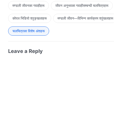
मण्डली जीवनका गवाहीहरू
जीवन अनुभवका गवाहीसम्‍बन्धी चलचित्रहरू
कोरल भिडियो श्रृङ्खलाहरू
मण्डली जीवन—विभिन्‍न कार्यक्रम श्रृंखलाहरू
चलचित्रका विशेष अंशहरू
Leave a Reply