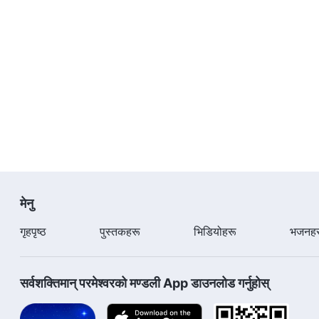
मेनु
गृहपृष्ठ
पुस्तकहरू
भिडियोहरू
भजनहर
सर्वशक्तिमान्‌ परमेश्‍वरको मण्डली App डाउनलोड गर्नुहोस्