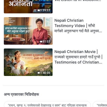
the Lord's Return?
1:39:17
Nepali Christian
Testimony Video | साँचो
मार्गको अनुसन्धान गर्दा मैले अनुभव
गरेको कुरा
51:07
Nepali Christian Movie |
राज्यको सुसमाचार हाम्रो गाउँ पुग्यो |
Testimonies of Christians
Welcoming the Lord's
Return
1:40:00
अन्य प्रकारका भिडियोहरू
“वचन, खण्ड १: परमेश्‍वरको देखापराइ र काम” बाट गरिएका वाचनहरू
“परमेश्