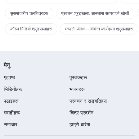
सुसमाचारीय चलचित्रहरू
प्रवचन श्रृङ्खला: आस्थामा सत्यताको खोजी
कोरल भिडियो श्रृङ्खलाहरू
मण्डली जीवन—विभिन्‍न कार्यक्रम श्रृंखलाहरू
मेनु
गृहपृष्ठ
पुस्तकहरू
भिडियोहरू
भजनहरू
पढाइहरू
प्रवचन र सङ्गतिहरू
गवाहीहरू
चित्र प्रदर्शन
समाचार
हाम्रो बारेमा