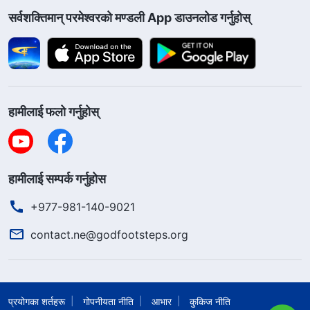
सर्वशक्तिमान्‌ परमेश्‍वरको मण्डली App डाउनलोड गर्नुहोस्
हामीलाई फलो गर्नुहोस्
हामीलाई सम्पर्क गर्नुहोस
+977-981-140-9021
contact.ne@godfootsteps.org
प्रयोगका शर्तहरू
गोपनीयता नीति
आभार
कुकिज नीति