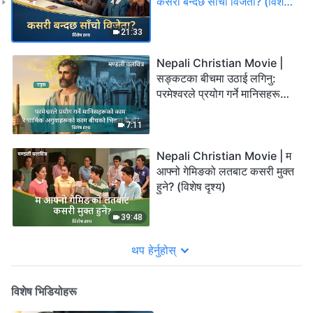
कसरी बन्दछ साँचो विजेता? (विशेष
दृश्य)
21:33
Nepali Christian Movie |
सङ्कटका बीचमा उठाई लगिनु:
परमेश्वरले प्रयोग गर्ने मानिसहरूको
काम र धार्मिक अगुवाहरूको काम
बीचको भिन्नता के हो? (विशेष दृश्य)
7:11
Nepali Christian Movie | म
आफ्नो गेमिङको लतबाट कसरी मुक्त
हुने? (विशेष दृश्य)
39:48
थप हेर्नुहोस्
विशेष भिडियोहरू