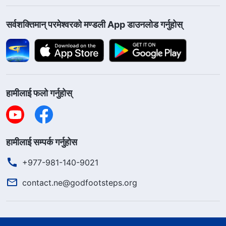
सर्वशक्तिमान्‌ परमेश्‍वरको मण्डली App डाउनलोड गर्नुहोस्
हामीलाई फलो गर्नुहोस्
हामीलाई सम्पर्क गर्नुहोस
+977-981-140-9021
contact.ne@godfootsteps.org