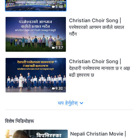
5:48
Christian Choir Song |
परमेश्‍वरको आगमन कसैले ख्याल
गर्दैन
9:57
Christian Choir Song |
देहधारी परमेश्‍वरमा मानवता छ र अझ
बढी इश्‍वरत्व छ
9:32
थप हेर्नुहोस्
विशेष भिडियोहरू
Nepali Christian Movie |