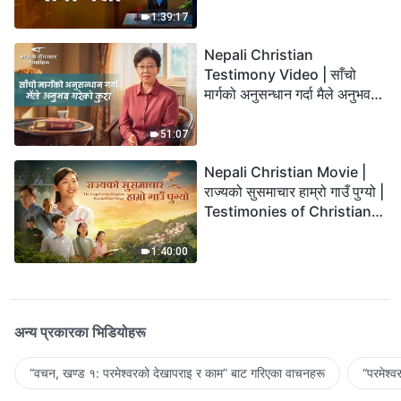
1:39:17
Nepali Christian
Testimony Video | साँचो
मार्गको अनुसन्धान गर्दा मैले अनुभव
गरेको कुरा
51:07
Nepali Christian Movie |
राज्यको सुसमाचार हाम्रो गाउँ पुग्यो |
Testimonies of Christians
Welcoming the Lord's
Return
1:40:00
अन्य प्रकारका भिडियोहरू
“वचन, खण्ड १: परमेश्‍वरको देखापराइ र काम” बाट गरिएका वाचनहरू
“परमेश्