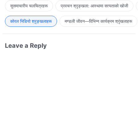
सुसमाचारीय चलचित्रहरू
प्रवचन श्रृङ्खला: आस्थामा सत्यताको खोजी
कोरल भिडियो श्रृङ्खलाहरू
मण्डली जीवन—विभिन्‍न कार्यक्रम श्रृंखलाहरू
Leave a Reply